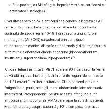
atât la pacienţi cu AIH cât şi cu hepatită virală; se corelează cu
1
activitatea histologică)
.
Diversitatea serologică a anticorpilor a condus la ipoteza că AIH
reprezintă un grup heterogen de boli. Această ipoteză este
susţinută de asocierea în 10-18 % din cazuri a unui sindrom
multiorganic (APECED) caracterizat prin candidiază
mucocutanată cronică, distrofie ectodermală şi distrucţie tisulară
autoimună a diferitelor glande endocrine (hipoparatiroidism,
1;7
insuficienţă suprarenaliană, hipogonadism)
.
Ciroza biliară primitivă (PBC)
apare în 90% din cazuri la femei
de vârstă mijlocie. Incidenţa bolii în diferite regiuni ale lumii este
de 4-31 cazuri /1 million locuitori/an. Clinic, pacienţii prezintă
fatigabilitate, prurit, artralgii, dureri abdominale, icter obstructiv
intermitent. Patognomonici pentru această afecţiune sunt
anticorpii antimitocondriali (AMA) care apar la 95% din pacienţi.
Ei sunt îndreptaţi asupra subunităţii E2 a complexului piruvat