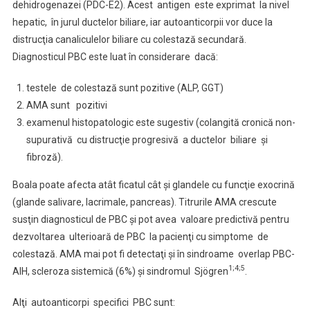
dehidrogenazei (PDC-E2). Acest antigen este exprimat la nivel
hepatic, în jurul ductelor biliare, iar autoanticorpii vor duce la
distrucţia canaliculelor biliare cu colestază secundară.
Diagnosticul PBC este luat în considerare dacă:
testele de colestază sunt pozitive (ALP, GGT)
AMA sunt pozitivi
examenul histopatologic este sugestiv (colangită cronică non-
supurativă cu distrucţie progresivă a ductelor biliare şi
fibroză).
Boala poate afecta atât ficatul cât şi glandele cu funcţie exocrină
(glande salivare, lacrimale, pancreas). Titrurile AMA crescute
susţin diagnosticul de PBC şi pot avea valoare predictivă pentru
dezvoltarea ulterioară de PBC la pacienţi cu simptome de
colestază. AMA mai pot fi detectaţi şi în sindroame overlap PBC-
1;4;5
AIH, scleroza sistemică (6%) şi sindromul Sjögren
.
Alţi autoanticorpi specifici PBC sunt: