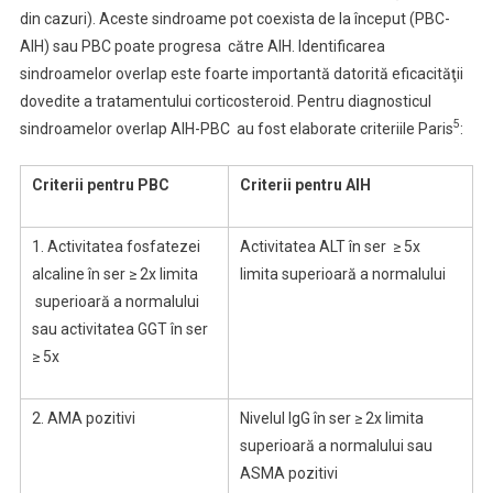
din cazuri). Aceste sindroame pot coexista de la început (PBC-
AIH) sau PBC poate progresa către AIH. Identificarea
sindroamelor overlap este foarte importantă datorită eficacităţii
dovedite a tratamentului corticosteroid. Pentru diagnosticul
5
sindroamelor overlap AIH-PBC au fost elaborate criteriile Paris
:
Criterii pentru PBC
Criterii pentru AIH
1. Activitatea fosfatezei
Activitatea ALT în ser ≥ 5x
alcaline în ser ≥ 2x limita
limita superioară a normalului
superioară a normalului
sau activitatea GGT în ser
≥ 5x
2. AMA pozitivi
Nivelul IgG în ser ≥ 2x limita
superioară a normalului sau
ASMA pozitivi