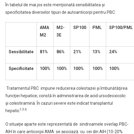
În tabelul de mai jos este menţionată sensibilitatea şi
specificitatea diverselor tipuri de autoanticorpi pentru PBC:
AMA
M2-
SP100
PML
SP100/PML
M2
3E
Sensibilitate
81%
86%
21%
13%
24%
Specificitate
100%
100%
100%
100%
100%
Tratamentul PBC impune reducerea colestazei şi îmbunătăţirea
funcţiei hepatice; constă în administrarea de acid ursodeoxicolic
şi colestiramină. În cazuri severe este indicat transplantul
1;3;6
hepatic
.
O situaţie aparte este reprezentată de sindroamele overlap PBC-
AIH în care anticorpii AMA se asociază cu cei din AIH (10-20%