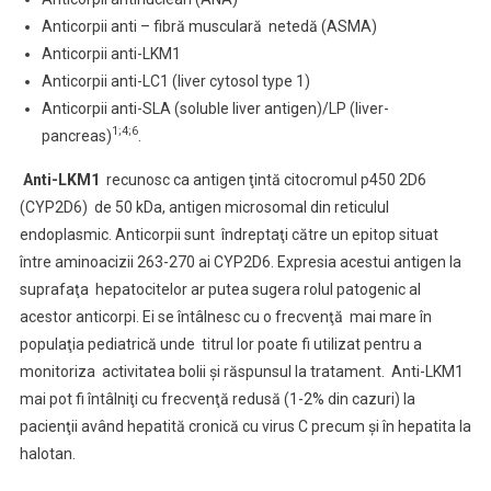
Anticorpii anti – fibră musculară netedă (ASMA)
Anticorpii anti-LKM1
Anticorpii anti-LC1 (liver cytosol type 1)
Anticorpii anti-SLA (soluble liver antigen)/LP (liver-
1;4;6
pancreas)
.
Anti-LKM1
recunosc ca antigen ţintă citocromul p450 2D6
(CYP2D6) de 50 kDa, antigen microsomal din reticulul
endoplasmic. Anticorpii sunt îndreptaţi către un epitop situat
între aminoacizii 263-270 ai CYP2D6. Expresia acestui antigen la
suprafaţa hepatocitelor ar putea sugera rolul patogenic al
acestor anticorpi. Ei se întâlnesc cu o frecvenţă mai mare în
populaţia pediatrică unde titrul lor poate fi utilizat pentru a
monitoriza activitatea bolii şi răspunsul la tratament. Anti-LKM1
mai pot fi întâlniţi cu frecvenţă redusă (1-2% din cazuri) la
pacienţii având hepatită cronică cu virus C precum şi în hepatita la
halotan.