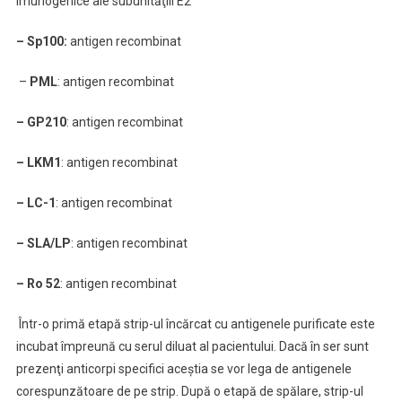
imunogenice ale subunităţiii E2
– Sp100:
antigen recombinat
–
PML
: antigen recombinat
– GP210
: antigen recombinat
– LKM1
: antigen recombinat
– LC-1
: antigen recombinat
– SLA/LP
: antigen recombinat
– Ro 52
: antigen recombinat
Într-o primă etapă strip-ul încărcat cu antigenele purificate este
incubat împreună cu serul diluat al pacientului. Dacă în ser sunt
prezenţi anticorpi specifici aceştia se vor lega de antigenele
corespunzătoare de pe strip. După o etapă de spălare, strip-ul