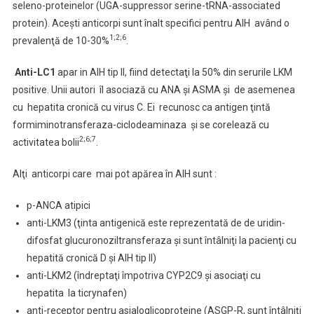
seleno-proteinelor (UGA-suppressor serine-tRNA-associated
protein). Aceşti anticorpi sunt înalt specifici pentru AIH având o
1;2;6
prevalenţă de 10-30%
.
Anti-LC1
apar in AIH tip II, fiind detectaţi la 50% din serurile LKM
positive. Unii autori îl asociază cu ANA şi ASMA şi de asemenea
cu hepatita cronică cu virus C. Ei recunosc ca antigen ţintă
formiminotransferaza-ciclodeaminaza şi se corelează cu
2;6;7
activitatea bolii
.
Alţi anticorpi care mai pot apărea în AIH sunt :
p-ANCA atipici
anti-LKM3 (ţinta antigenică este reprezentată de de uridin-
difosfat glucuronoziltransferaza şi sunt întâlniţi la pacienţi cu
hepatită cronică D şi AIH tip II)
anti-LKM2 (îndreptaţi împotriva CYP2C9 şi asociaţi cu
hepatita la ticrynafen)
anti-receptor pentru asialoglicoproteine (ASGP-R, sunt întâlniţi