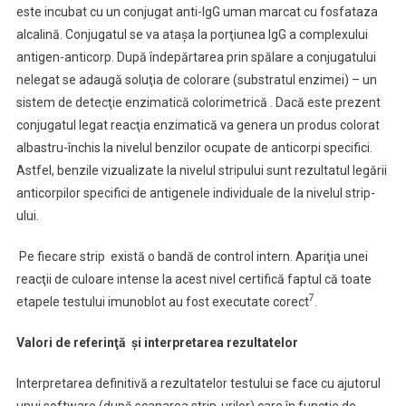
este incubat cu un conjugat anti-IgG uman marcat cu fosfataza
alcalină. Conjugatul se va ataşa la porţiunea IgG a complexului
antigen-anticorp. După îndepărtarea prin spălare a conjugatului
nelegat se adaugă soluţia de colorare (substratul enzimei) – un
sistem de detecţie enzimatică colorimetrică . Dacă este prezent
conjugatul legat reacţia enzimatică va genera un produs colorat
albastru-închis la nivelul benzilor ocupate de anticorpi specifici.
Astfel, benzile vizualizate la nivelul stripului sunt rezultatul legării
anticorpilor specifici de antigenele individuale de la nivelul strip-
ului.
Pe fiecare strip există o bandă de control intern. Apariţia unei
reacţii de culoare intense la acest nivel certifică faptul că toate
7
etapele testului imunoblot au fost executate corect
.
Valori de referinţă
şi
interpretarea rezultatelor
Interpretarea definitivă a rezultatelor testului se face cu ajutorul