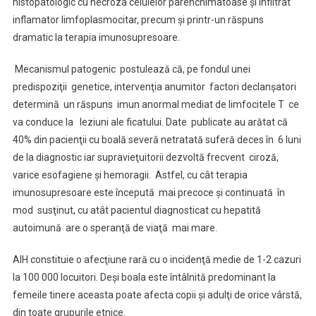
histopatologic cu necroza celulelor parenchimatoase şi infiltrat
inflamator limfoplasmocitar, precum şi printr-un răspuns
dramatic la terapia imunosupresoare.
Mecanismul patogenic postulează că, pe fondul unei
predispoziţii genetice, intervenţia anumitor factori declanşatori
determină un răspuns imun anormal mediat de limfocitele T ce
va conduce la leziuni ale ficatului. Date publicate au arătat că
40% din pacienţii cu boală severă netratată suferă deces în 6 luni
de la diagnostic iar supravieţuitorii dezvoltă frecvent ciroză,
varice esofagiene şi hemoragii. Astfel, cu cât terapia
imunosupresoare este începută mai precoce şi continuată în
mod susţinut, cu atât pacientul diagnosticat cu hepatită
autoimună are o speranţă de viaţă mai mare.
AIH constituie o afecţiune rară cu o incidenţă medie de 1-2 cazuri
la 100 000 locuitori. Deşi boala este întâlnită predominant la
femeile tinere aceasta poate afecta copii şi adulţi de orice vârstă,
din toate grupurile etnice.