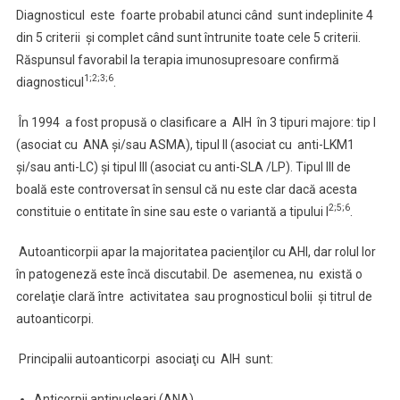
Diagnosticul este foarte probabil atunci când sunt indeplinite 4
din 5 criterii şi complet când sunt întrunite toate cele 5 criterii.
Răspunsul favorabil la terapia imunosupresoare confirmă
1;2;3;6
diagnosticul
.
În 1994 a fost propusă o clasificare a AIH în 3 tipuri majore: tip I
(asociat cu ANA şi/sau ASMA), tipul II (asociat cu anti-LKM1
şi/sau anti-LC) şi tipul III (asociat cu anti-SLA /LP). Tipul III de
boală este controversat în sensul că nu este clar dacă acesta
2;5;6
constituie o entitate în sine sau este o variantă a tipului I
.
Autoanticorpii apar la majoritatea pacienţilor cu AHI, dar rolul lor
în patogeneză este încă discutabil. De asemenea, nu există o
corelaţie clară între activitatea sau prognosticul bolii şi titrul de
autoanticorpi.
Principalii autoanticorpi asociaţi cu AIH sunt:
Anticorpii antinucleari (ANA)