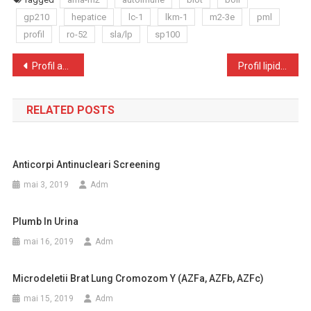
gp210
hepatice
lc-1
lkm-1
m2-3e
pml
profil
ro-52
sla/lp
sp100
Navigare
Profil anticorpi antineuronali-Blot (Amfifizină, CV2, PNMA2 (Ma2/Ta), Ri, Yo, Hu, Recoverin, SOX1)
Profil lipidic
în
RELATED POSTS
articole
Anticorpi Antinucleari Screening
mai 3, 2019
Adm
Plumb In Urina
mai 16, 2019
Adm
Microdeletii Brat Lung Cromozom Y (AZFa, AZFb, AZFc)
mai 15, 2019
Adm