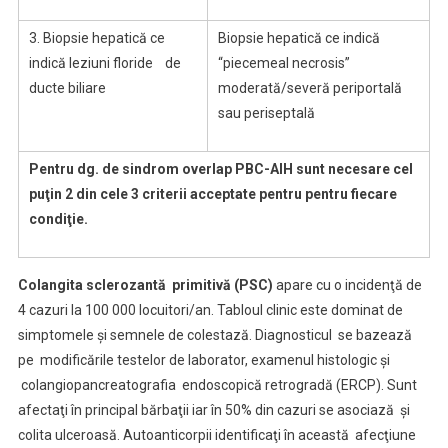
3. Biopsie hepatică ce
Biopsie hepatică ce indică
indică leziuni floride de
“piecemeal necrosis”
ducte biliare
moderată/severă periportală
sau periseptală
Pentru dg. de sindrom overlap PBC-AIH sunt necesare cel
puţin 2 din cele 3 criterii acceptate pentru pentru fiecare
condiţie.
Colangita sclerozantă primitivă (PSC)
apare cu o incidenţă de
4 cazuri la 100 000 locuitori/an. Tabloul clinic este dominat de
simptomele şi semnele de colestază. Diagnosticul se bazează
pe modificările testelor de laborator, examenul histologic şi
colangiopancreatografia endoscopică retrogradă (ERCP). Sunt
afectaţi în principal bărbaţii iar în 50% din cazuri se asociază şi
colita ulceroasă. Autoanticorpii identificaţi în această afecţiune