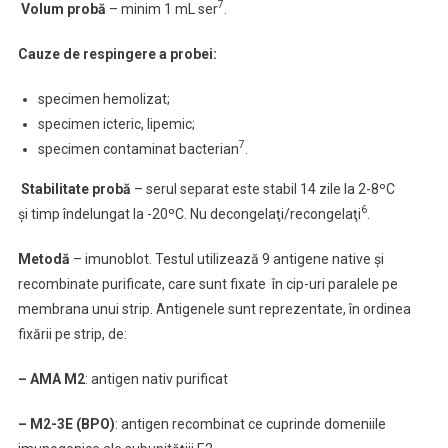
7
Volum probă
– minim 1 mL ser
.
Cauze de respingere
a probei:
specimen hemolizat;
specimen icteric, lipemic;
7
specimen contaminat bacterian
.
Stabilitate probă
–
serul separat este stabil 14 zile la 2-8ºC
6
şi timp îndelungat la -20ºC. Nu decongelaţi/recongelaţi
.
Metodă
– imunoblot. Testul utilizează 9 antigene native şi
recombinate purificate, care sunt fixate în cip-uri paralele pe
membrana unui strip. Antigenele sunt reprezentate, în ordinea
fixării pe strip, de:
– AMA M2
: antigen nativ purificat
– M2-3E (BPO)
: antigen recombinat ce cuprinde domeniile