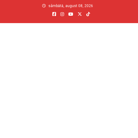
Skip
sâmbătă, august 08, 2026
to
content