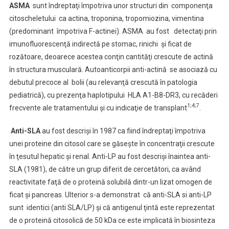
ASMA
sunt îndreptaţi împotriva unor structuri din componenţa
citoscheletului ca actina, troponina, tropomiozina, vimentina
(predominant împotriva F-actinei). ASMA au fost detectaţi prin
imunofluorescenţă indirectă pe stomac, rinichi şi ficat de
rozătoare, deoarece acestea conţin cantităţi crescute de actină
în structura musculară. Autoanticorpii anti-actină se asociază cu
debutul precoce al bolii (au relevanţă crescută în patologia
pediatrică), cu prezenţa haplotipului HLA A1-B8-DR3, cu recăderi
1;4;7
frecvente ale tratamentului şi cu indicaţie de transplant
.
Anti-SLA
au fost descrişi în 1987 ca fiind îndreptaţi împotriva
unei proteine din citosol care se găseşte în concentraţii crescute
în ţesutul hepatic şi renal. Anti-LP au fost descrişi înaintea anti-
SLA (1981), de către un grup diferit de cercetători, ca având
reactivitate faţă de o proteină solubilă dintr-un lizat omogen de
ficat şi pancreas. Ulterior s-a demonstrat că anti-SLA si anti-LP
sunt identici (anti SLA/LP) şi că antigenul ţintă este reprezentat
de o proteină citosolică de 50 kDa ce este implicată în biosinteza