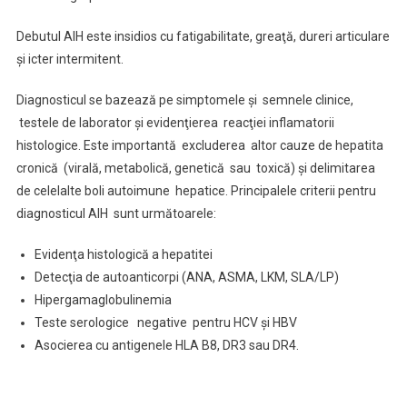
Debutul AIH este insidios cu fatigabilitate, greaţă, dureri articulare
şi icter intermitent.
Diagnosticul se bazează pe simptomele şi semnele clinice,
testele de laborator şi evidenţierea reacţiei inflamatorii
histologice. Este importantă excluderea altor cauze de hepatita
cronică (virală, metabolică, genetică sau toxică) şi delimitarea
de celelalte boli autoimune hepatice. Principalele criterii pentru
diagnosticul AIH sunt următoarele:
Evidenţa histologică a hepatitei
Detecţia de autoanticorpi (ANA, ASMA, LKM, SLA/LP)
Hipergamaglobulinemia
Teste serologice negative pentru HCV şi HBV
Asocierea cu antigenele HLA B8, DR3 sau DR4.