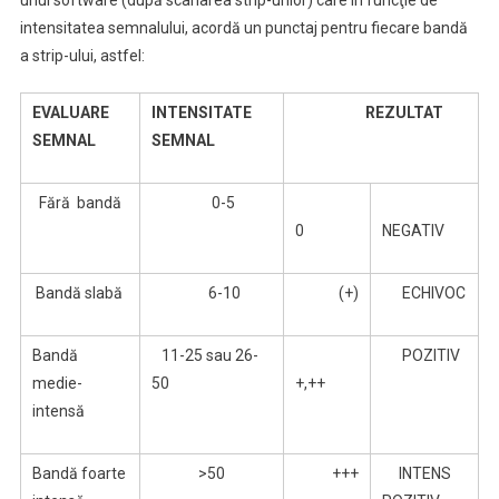
unui software (după scanarea strip-urilor) care în funcţie de
intensitatea semnalului, acordă un punctaj pentru fiecare bandă
a strip-ului, astfel:
EVALUARE
INTENSITATE
REZULTAT
SEMNAL
SEMNAL
Fără bandă
0-5
0
NEGATIV
Bandă slabă
6-10
(+)
ECHIVOC
Bandă
11-25 sau 26-
POZITIV
medie-
50
+,++
intensă
Bandă foarte
>50
+++
INTENS