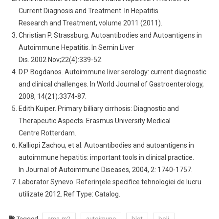
Current Diagnosis and Treatment. In Hepatitis
Research and Treatment, volume 2011 (2011).
Christian P. Strassburg. Autoantibodies and Autoantigens in
Autoimmune Hepatitis. In Semin Liver
Dis. 2002 Nov;22(4):339-52.
D.P. Bogdanos. Autoimmune liver serology: current diagnostic
and clinical challenges. In World Journal of Gastroenterology,
2008, 14(21):3374-87.
Edith Kuiper. Primary billiary cirrhosis: Diagnostic and
Therapeutic Aspects. Erasmus University Medical
Centre Rotterdam.
Kalliopi Zachou, et al. Autoantibodies and autoantigens in
autoimmune hepatitis: important tools in clinical practice.
In Journal of Autoimmune Diseases, 2004, 2: 1740-1757.
Laborator Synevo. Referinţele specifice tehnologiei de lucru
utilizate 2012. Ref Type: Catalog.
Tagged
ama-m2
autoimune
blot
boli