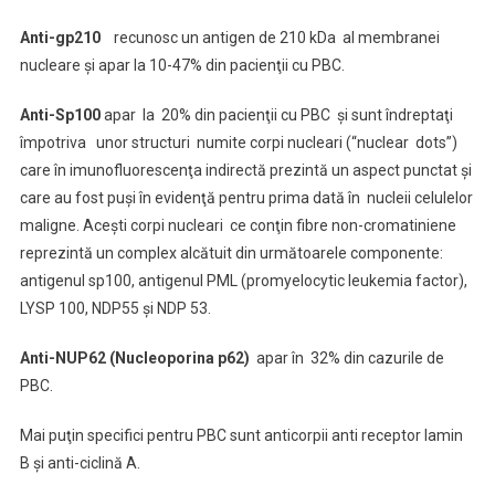
Anti-gp210
recunosc un antigen de 210 kDa al membranei
nucleare şi apar la 10-47% din pacienţii cu PBC.
Anti-Sp100
apar la 20% din pacienţii cu PBC şi sunt îndreptaţi
împotriva unor structuri numite corpi nucleari (“nuclear dots”)
care în imunofluorescenţa indirectă prezintă un aspect punctat şi
care au fost puşi în evidenţă pentru prima dată în nucleii celulelor
maligne. Aceşti corpi nucleari ce conţin fibre non-cromatiniene
reprezintă un complex alcătuit din următoarele componente:
antigenul sp100, antigenul PML (promyelocytic leukemia factor),
LYSP 100, NDP55 şi NDP 53.
Anti-NUP62 (Nucleoporina p62)
apar în 32% din cazurile de
PBC.
Mai puţin specifici pentru PBC sunt anticorpii anti receptor lamin
B şi anti-ciclină A.