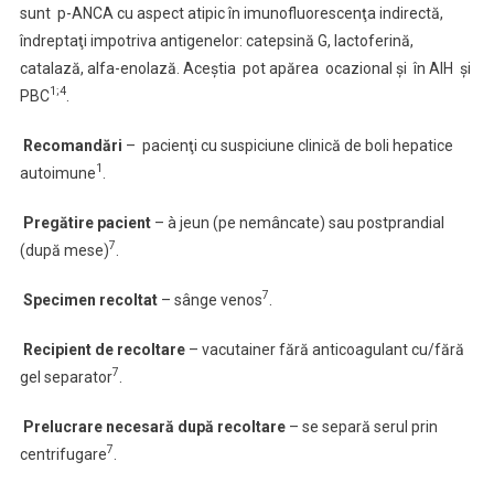
sunt p-ANCA cu aspect atipic în imunofluorescenţa indirectă,
îndreptaţi impotriva antigenelor: catepsină G, lactoferină,
catalază, alfa-enolază. Aceştia pot apărea ocazional şi în AIH şi
1;4
PBC
.
Recomandări
– pacienţi cu suspiciune clinică de boli hepatice
1
autoimune
.
Pregătire pacient
– à jeun (pe nemâncate) sau postprandial
7
(după mese)
.
7
Specimen recoltat
–
sânge venos
.
Recipient de recoltare
– vacutainer fără anticoagulant cu/fără
7
gel separator
.
Prelucrare necesară după recoltare
– se separă serul prin
7
centrifugare
.