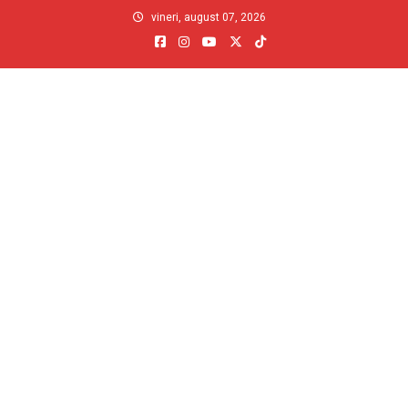
Skip
vineri, august 07, 2026
to
content