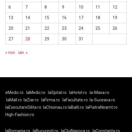
6
7
8
9
10
11
12
13
14
15
16
17
18
19
20
21
22
23
24
25
26
27
28
29
30
31
« nov.
ian. »
eMedic.ro
laMedic.ro
laSpital.ro
laHotel.ro
la-Masa.ro
laMall.ro
laZiar.ro
laFirma.ro
laFacultate.ro
la-Suceava.ro
laExecutareSilita.ro
laChisinau.ro
laBalti.ro
laPiatraNeamt.ro
High-Fashion.ro
laRomania.ro
laBucuresti.ro
laClujNapoca.ro
laConstanta.ro