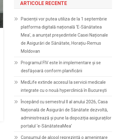
ARTICOLE RECENTE
Pacienții vor putea utiliza de la 1 septembrie
platforma digitală națională ‘E-Sănătatea
Mea’, a anunțat președintele Casei Naționale
de Asigurări de Sănătate, Horațiu-Remus
Moldovan
Programul FIV este în implementare și se
desfășoară conform planificării
MedLife extinde accesul la servicii medicale
integrate cu o nouă hyperclinică în București
Începând cu semestrul II al anului 2026, Casa
Națională de Asigurări de Sănătate dezvoltă,
administrează și pune la dispoziția asiguraților
portalul ‘e-SănătateaMea’
Consumul de alcool reprezintă o amenințare