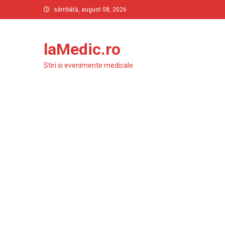
Skip
sâmbătă, august 08, 2026
to
content
laMedic.ro
Stiri si evenimente medicale