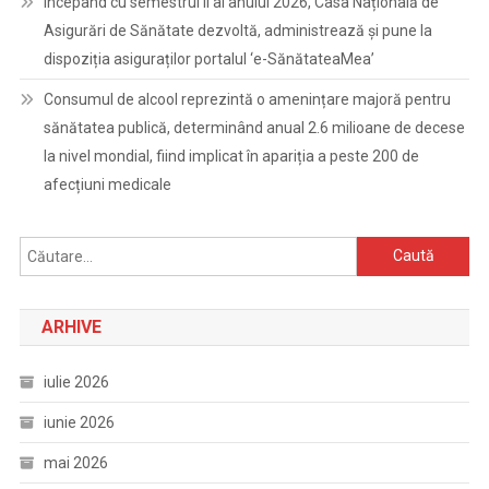
Începând cu semestrul II al anului 2026, Casa Națională de
Asigurări de Sănătate dezvoltă, administrează și pune la
dispoziția asiguraților portalul ‘e-SănătateaMea’
Consumul de alcool reprezintă o amenințare majoră pentru
sănătatea publică, determinând anual 2.6 milioane de decese
la nivel mondial, fiind implicat în apariția a peste 200 de
afecțiuni medicale
Caută
după:
ARHIVE
iulie 2026
iunie 2026
mai 2026