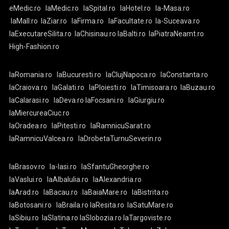
eMedic.ro
laMedic.ro
laSpital.ro
laHotel.ro
la-Masa.ro
laMall.ro
laZiar.ro
laFirma.ro
laFacultate.ro
la-Suceava.ro
laExecutareSilita.ro
laChisinau.ro
laBalti.ro
laPiatraNeamt.ro
High-Fashion.ro
laRomania.ro
laBucuresti.ro
laClujNapoca.ro
laConstanta.ro
laCraiova.ro
laGalati.ro
laPloiesti.ro
laTimisoara.ro
laBuzau.ro
laCalarasi.ro
laDeva.ro
laFocsani.ro
laGiurgiu.ro
laMiercureaCiuc.ro
laOradea.ro
laPitesti.ro
laRamnicuSarat.ro
laRamnicuValcea.ro
laDrobetaTurnuSeverin.ro
laBrasov.ro
la-Iasi.ro
laSfantuGheorghe.ro
laVaslui.ro
laAlbaIulia.ro
laAlexandria.ro
laArad.ro
laBacau.ro
laBaiaMare.ro
laBistrita.ro
laBotosani.ro
laBraila.ro
laResita.ro
laSatuMare.ro
laSibiu.ro
laSlatina.ro
laSlobozia.ro
laTargoviste.ro