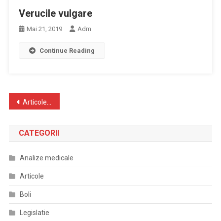
Verucile vulgare
Mai 21, 2019
Adm
Continue Reading
Navigare
Articole mai vechi
în
CATEGORII
articole
Analize medicale
Articole
Boli
Legislatie