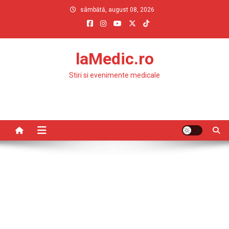
Skip
sâmbătă, august 08, 2026
to
content
laMedic.ro
Stiri si evenimente medicale