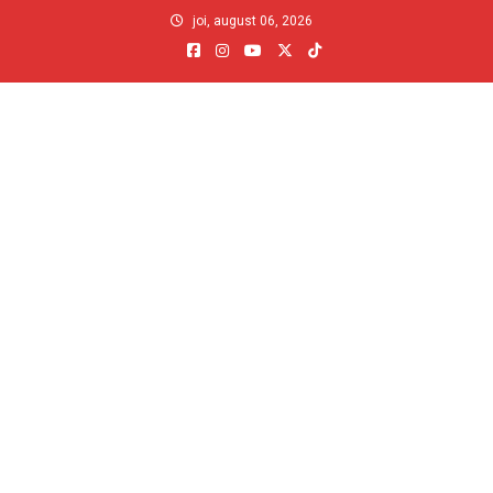
Skip
joi, august 06, 2026
to
content