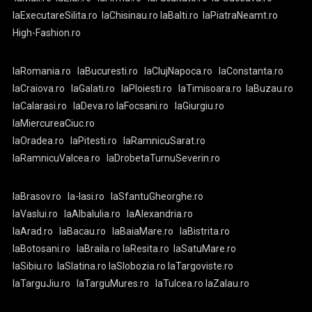
laExecutareSilita.ro
laChisinau.ro
laBalti.ro
laPiatraNeamt.ro
High-Fashion.ro
laRomania.ro
laBucuresti.ro
laClujNapoca.ro
laConstanta.ro
laCraiova.ro
laGalati.ro
laPloiesti.ro
laTimisoara.ro
laBuzau.ro
laCalarasi.ro
laDeva.ro
laFocsani.ro
laGiurgiu.ro
laMiercureaCiuc.ro
laOradea.ro
laPitesti.ro
laRamnicuSarat.ro
laRamnicuValcea.ro
laDrobetaTurnuSeverin.ro
laBrasov.ro
la-Iasi.ro
laSfantuGheorghe.ro
laVaslui.ro
laAlbaIulia.ro
laAlexandria.ro
laArad.ro
laBacau.ro
laBaiaMare.ro
laBistrita.ro
laBotosani.ro
laBraila.ro
laResita.ro
laSatuMare.ro
laSibiu.ro
laSlatina.ro
laSlobozia.ro
laTargoviste.ro
laTarguJiu.ro
laTarguMures.ro
laTulcea.ro
laZalau.ro