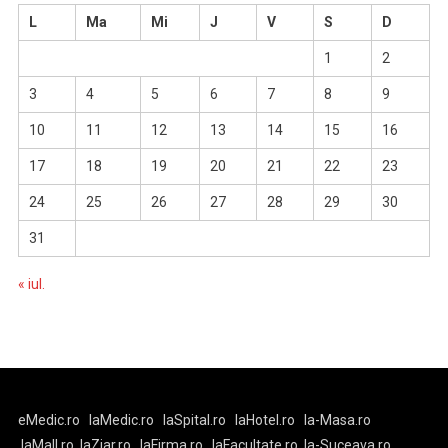
L
Ma
Mi
J
V
S
D
1
2
3
4
5
6
7
8
9
10
11
12
13
14
15
16
17
18
19
20
21
22
23
24
25
26
27
28
29
30
31
« iul.
eMedic.ro
laMedic.ro
laSpital.ro
laHotel.ro
la-Masa.ro
laMall.ro
laZiar.ro
laFirma.ro
laFacultate.ro
la-Suceava.ro