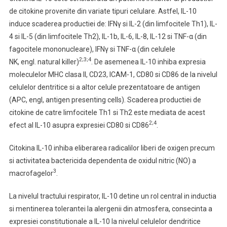
de citokine provenite din variate tipuri celulare. Astfel, IL-10
induce scaderea productiei de: IFNγ si IL-2 (din limfocitele Th1), IL-
4 si IL-5 (din limfocitele Th2), IL-1b, IL-6, IL-8, IL-12 si TNF-α (din
fagocitele mononucleare), IFNγ si TNF-α (din celulele
2;3;4
NK, engl. natural killer)
. De asemenea IL-10 inhiba expresia
moleculelor MHC clasa II, CD23, ICAM-1, CD80 si CD86 de la nivelul
celulelor dentritice si a altor celule prezentatoare de antigen
(APC, engl, antigen presenting cells). Scaderea productiei de
citokine de catre limfocitele Th1 si Th2 este mediata de acest
2;4
efect al IL-10 asupra expresiei CD80 si CD86
.
Citokina IL-10 inhiba eliberarea radicalilor liberi de oxigen precum
si activitatea bactericida dependenta de oxidul nitric (NO) a
3
macrofagelor
.
La nivelul tractului respirator, IL-10 detine un rol central in inductia
si mentinerea tolerantei la alergenii din atmosfera, consecinta a
expresiei constitutionale a IL-10 la nivelul celulelor dendritice