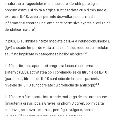
imature si al fagocitelor mononucleare. Conditii patologice
precum astmul si rinita alergica sunt asociate cu o diminuare a
expresiei IL-10, ceea ce permite dezvoltarea unui mediu
inflamator si crearea unei ambiante permisive expresiei celulelor
2
dendritice mature
.
In plus, IL-10 inhiba sinteza mediata de IL-4 a imunoglobulinelor E
(IgE) si scade timpul de viata al eozinofilelor, reducerea nivelului
2;3
sau fiind implicata in patogeneza bolilor alergice
.
IL-10 participa la aparitia si progresia lupusului eritematos
sistemic (LES), activitatea bolii corelandu-se cu titrurile de IL-10
(paradoxal, titrurile de IL-10 sunt ridicate la acesti pacienti, iar
3,4
nivelele de IL-10 sunt corelate cu productia de anticorpi)
.
IL-10 pare a fi implicata intr-o serie mai larga de boli autoimune
(miastenia gravis, boala Graves, sindrom Sjögren, polimiozita,
psoriazis, scleroza sistemica, pemfigus vulgaris, boala
3