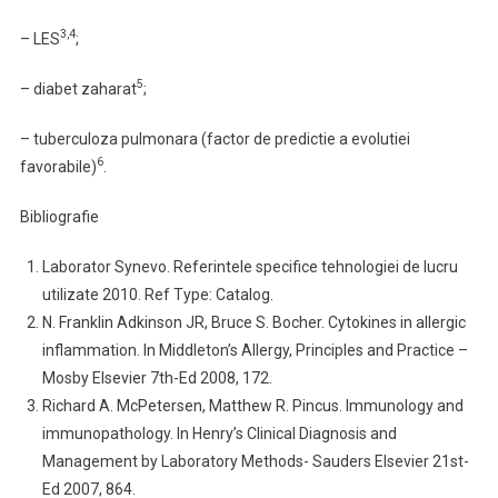
3,4
– LES
;
5
– diabet zaharat
;
– tuberculoza pulmonara (factor de predictie a evolutiei
6
favorabile)
.
Bibliografie
Laborator Synevo. Referintele specifice tehnologiei de lucru
utilizate 2010. Ref Type: Catalog.
N. Franklin Adkinson JR, Bruce S. Bocher. Cytokines in allergic
inflammation. In Middleton’s Allergy, Principles and Practice –
Mosby Elsevier 7th-Ed 2008, 172.
Richard A. McPetersen, Matthew R. Pincus. Immunology and
immunopathology. In Henry’s Clinical Diagnosis and
Management by Laboratory Methods- Sauders Elsevier 21st-
Ed 2007, 864.