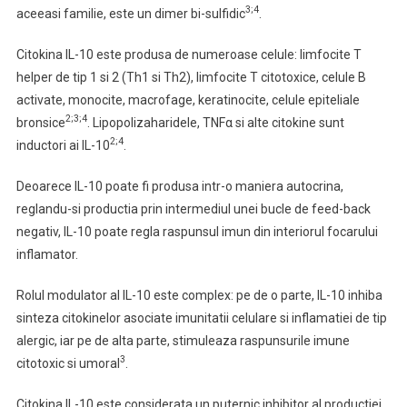
3;4
aceeasi familie, este un dimer bi-sulfidic
.
Citokina IL-10 este produsa de numeroase celule: limfocite T
helper de tip 1 si 2 (Th1 si Th2), limfocite T citotoxice, celule B
activate, monocite, macrofage, keratinocite, celule epiteliale
2;3;4
bronsice
. Lipopolizaharidele, TNFα si alte citokine sunt
2;4
inductori ai IL-10
.
Deoarece IL-10 poate fi produsa intr-o maniera autocrina,
reglandu-si productia prin intermediul unei bucle de feed-back
negativ, IL-10 poate regla raspunsul imun din interiorul focarului
inflamator.
Rolul modulator al IL-10 este complex: pe de o parte, IL-10 inhiba
sinteza citokinelor asociate imunitatii celulare si inflamatiei de tip
alergic, iar pe de alta parte, stimuleaza raspunsurile imune
3
citotoxic si umoral
.
Citokina IL-10 este considerata un puternic inhibitor al productiei