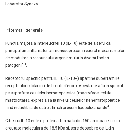
Laborator Synevo
Informatii generale
Functia majora a interleukinei 10 (IL-10) este de a servi ca
principal antiinflamator si imunosupresor in cadrul mecanismelor
de modulare a raspunsului organismului la diversi factori
3;4
patogeni
.
Receptorul specific pentru IL-10 (IL-10R) apartine superfamiliei
receptorilor citokinici (de tip interferon). Acesta se afla in special
pe suprafata celulelor hematopoietice (macrofage, celule
mastocitare), expresia sa la nivelul celulelor nehematopoietice
4
fiind inductibila de catre stimuli precum lipopolizaharide
.
Citokina IL-10 este o proteina formata din 160 aminoacizi, cu o
greutate moleculara de 18.5 kDa si, spre deosebire de IL din