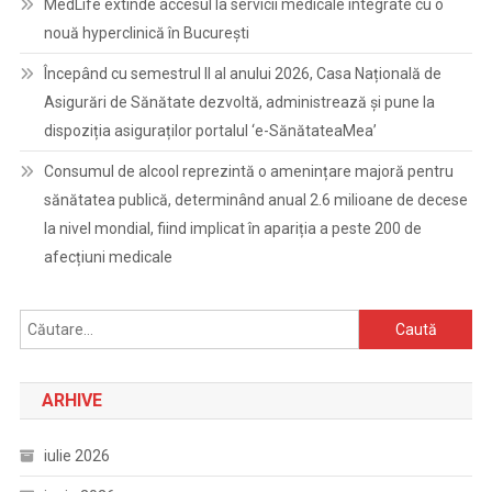
MedLife extinde accesul la servicii medicale integrate cu o
nouă hyperclinică în București
Începând cu semestrul II al anului 2026, Casa Națională de
Asigurări de Sănătate dezvoltă, administrează și pune la
dispoziția asiguraților portalul ‘e-SănătateaMea’
Consumul de alcool reprezintă o amenințare majoră pentru
sănătatea publică, determinând anual 2.6 milioane de decese
la nivel mondial, fiind implicat în apariția a peste 200 de
afecțiuni medicale
Caută
după:
ARHIVE
iulie 2026