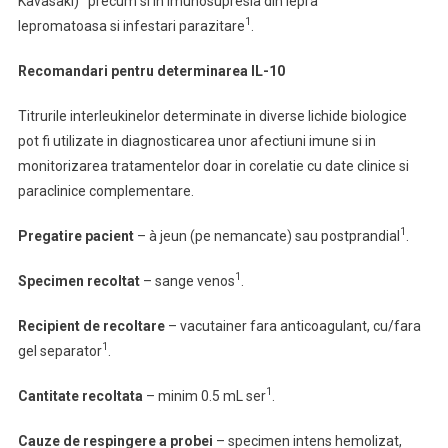
Kavasaki)
precum si in imunosupresia din lepra
1
lepromatoasa si infestari parazitare
.
Recomandari pentru determinarea IL-10
Titrurile interleukinelor determinate in diverse lichide biologice
pot fi utilizate in diagnosticarea unor afectiuni imune si in
monitorizarea tratamentelor doar in corelatie cu date clinice si
paraclinice complementare.
1
Pregatire pacient
–
à jeun (pe nemancate) sau postprandial
.
1
Specimen recoltat
–
sange venos
.
Recipient de recoltare
– vacutainer fara anticoagulant, cu/fara
1
gel separator
.
1
Cantitate recoltata
–
minim 0.5 mL ser
.
Cauze de respingere a probei
– specimen intens hemolizat,