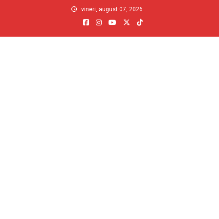
Skip
vineri, august 07, 2026
to
content