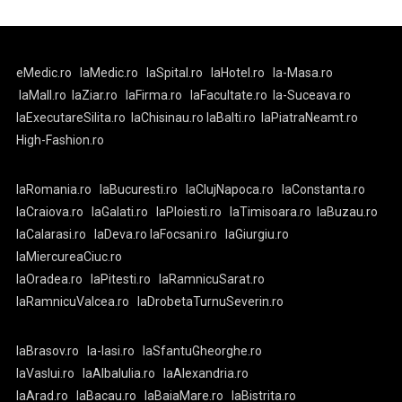
eMedic.ro
laMedic.ro
laSpital.ro
laHotel.ro
la-Masa.ro
laMall.ro
laZiar.ro
laFirma.ro
laFacultate.ro
la-Suceava.ro
laExecutareSilita.ro
laChisinau.ro
laBalti.ro
laPiatraNeamt.ro
High-Fashion.ro
laRomania.ro
laBucuresti.ro
laClujNapoca.ro
laConstanta.ro
laCraiova.ro
laGalati.ro
laPloiesti.ro
laTimisoara.ro
laBuzau.ro
laCalarasi.ro
laDeva.ro
laFocsani.ro
laGiurgiu.ro
laMiercureaCiuc.ro
laOradea.ro
laPitesti.ro
laRamnicuSarat.ro
laRamnicuValcea.ro
laDrobetaTurnuSeverin.ro
laBrasov.ro
la-Iasi.ro
laSfantuGheorghe.ro
laVaslui.ro
laAlbaIulia.ro
laAlexandria.ro
laArad.ro
laBacau.ro
laBaiaMare.ro
laBistrita.ro