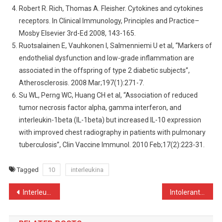
Robert R. Rich, Thomas A. Fleisher. Cytokines and cytokines
receptors. In Clinical Immunology, Principles and Practice–
Mosby Elsevier 3rd-Ed 2008, 143-165.
Ruotsalainen E, Vauhkonen I, Salmenniemi U et al, “Markers of
endothelial dysfunction and low-grade inflammation are
associated in the offspring of type 2 diabetic subjects”,
Atherosclerosis. 2008 Mar;197(1):271-7.
Su WL, Perng WC, Huang CH et al, “Association of reduced
tumor necrosis factor alpha, gamma interferon, and
interleukin-1beta (IL-1beta) but increased IL-10 expression
with improved chest radiography in patients with pulmonary
tuberculosis”, Clin Vaccine Immunol. 2010 Feb;17(2):223-31.
Tagged
10
interleukina
Navigare
Interleukina 8
Intoleranta ereditara la fructoza
în