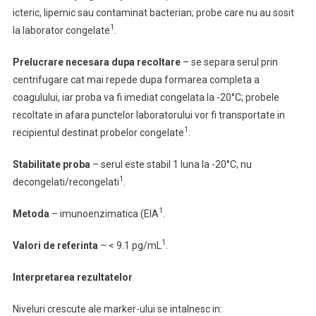
icteric, lipemic sau contaminat bacterian; probe care nu au sosit
1
la laborator congelate
.
Prelucrare necesara dupa recoltare
–
se separa serul prin
centrifugare cat mai repede dupa formarea completa a
coagulului, iar proba va fi imediat congelata la -20°C; probele
recoltate in afara punctelor laboratorului vor fi transportate in
1
recipientul destinat probelor congelate
.
Stabilitate proba
–
serul este stabil 1 luna la -20°C; nu
1
decongelati/recongelati
.
1
Metoda
– imunoenzimatica (EIA
.
1
Valori de referinta
– < 9.1 pg/mL
.
Interpretarea rezultatelor
Niveluri crescute ale marker-ului se intalnesc in: