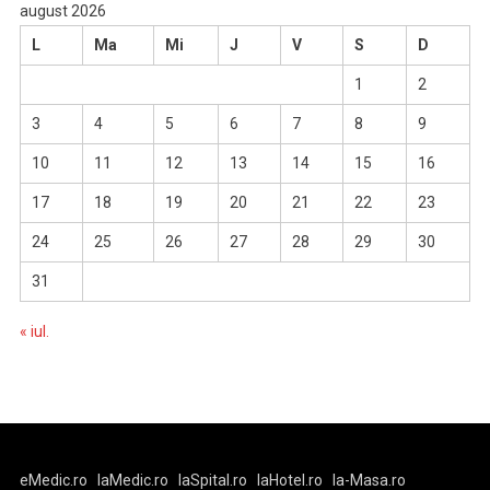
august 2026
L
Ma
Mi
J
V
S
D
1
2
3
4
5
6
7
8
9
10
11
12
13
14
15
16
17
18
19
20
21
22
23
24
25
26
27
28
29
30
31
« iul.
eMedic.ro
laMedic.ro
laSpital.ro
laHotel.ro
la-Masa.ro