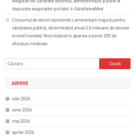
Asigurări de Sănătate dezvoltă, administrează și pune la
dispoziția asiguraților portalul ‘e-SănătateaMea’
Consumul de alcool reprezintă o amenințare majoră pentru
sănătatea publică, determinând anual 2.6 milioane de decese
la nivel mondial, fiind implicat în apariția a peste 200 de
afecțiuni medicale
Caută
după:
ARHIVE
iulie 2026
iunie 2026
mai 2026
aprilie 2026