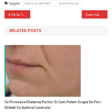
Tagged
Clinica ELGIN MED
Endometrioza
Navigare
De la 1 ianuarie 2023 se pot acorda medicamente compensate cu 90% pentru asigurații cu pensie de până la 1608 lei
Cum mă pregătesc pentru protezarea șoldului
în
RELATED POSTS
articole
Ce Provoaca Dilatarea Porilor Si Cum Putem Scapa De Pori
Dilatati Cu Ajutorul Laserului