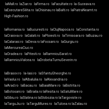
laMall.ro
laZiar.ro
laFirma.ro
laFacultate.ro
la-Suceava.ro
laExecutareSilita.ro
laChisinau.ro
laBalti.ro
laPiatraNeamt.ro
High-Fashion.ro
laRomania.ro
laBucuresti.ro
laClujNapoca.ro
laConstanta.ro
laCraiova.ro
laGalati.ro
laPloiesti.ro
laTimisoara.ro
laBuzau.ro
laCalarasi.ro
laDeva.ro
laFocsani.ro
laGiurgiu.ro
laMiercureaCiuc.ro
laOradea.ro
laPitesti.ro
laRamnicuSarat.ro
laRamnicuValcea.ro
laDrobetaTurnuSeverin.ro
laBrasov.ro
la-Iasi.ro
laSfantuGheorghe.ro
laVaslui.ro
laAlbaIulia.ro
laAlexandria.ro
laArad.ro
laBacau.ro
laBaiaMare.ro
laBistrita.ro
laBotosani.ro
laBraila.ro
laResita.ro
laSatuMare.ro
laSibiu.ro
laSlatina.ro
laSlobozia.ro
laTargoviste.ro
laTarguJiu.ro
laTarguMures.ro
laTulcea.ro
laZalau.ro