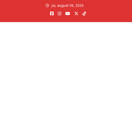
Skip
joi, august 06, 2026
to
content