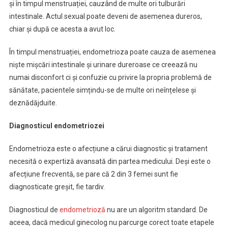
și în timpul menstruației, cauzând de multe ori tulburări
intestinale. Actul sexual poate deveni de asemenea dureros,
chiar și după ce acesta a avut loc.
În timpul menstruației, endometrioza poate cauza de asemenea
niște mișcări intestinale și urinare dureroase ce creează nu
numai disconfort ci și confuzie cu privire la propria problemă de
sănătate, pacientele simțindu-se de multe ori neînțelese și
deznădăjduite.
Diagnosticul endometriozei
Endometrioza este o afecțiune a cărui diagnostic și tratament
necesită o expertiză avansată din partea medicului. Deși este o
afecțiune frecventă, se pare că 2 din 3 femei sunt fie
diagnosticate greșit, fie tardiv.
Diagnosticul de
endometrioză
nu are un algoritm standard. De
aceea, dacă medicul ginecolog nu parcurge corect toate etapele