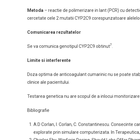
Metoda
– reactie de polimerizare in lant (PCR) cu detectie
cercetate cele 2 mutatii CYP2C9 corespunzatoare alele
Comunicarea rezultatelor
7
Se va comunica genotipul CYP2C9 obtinut
.
Limite si interferente
Doza optima de anticoagulant cumarinic nu se poate stabi
clinice ale pacientului.
Testarea genetica nu are scopul de a inlocui monitorizarea
Bibliografie
A.D Corlan, I. Corlan, C. Constantinescu. Consecinte ca
explorate prin simulare computerizata. In Terapeutica, F