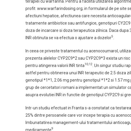
terapiei cu warfarina. Pentru a facilita utilizarea algorit
profit www.warfarindosing.org; in formularul de pe site se 
afectiuni hepatice, afectiunea care necesita anticoagulare
tratamente antibiotice sau antifungice, genotipuri CY2C9 
doza de incarcare si doza terapeutica zilnica. Daca dupa 3
5
INR obtinuta se va efectua o ajustare a dozelor
.
In ceea ce priveste tratamentul cu acenocoumarol, utilizat 
prezenta alelelor CYP2C9*2 sau CYP2C9*3 exista un risc 
10;12
pentru atingerea valorii INR tinta
. Un singur studiu ra
astfel pentru obtinerea unui INR terapeutic de 2.5 doza z
genotipul *1*1, 2.06 mg pentru genotipul *1*2 si 1.57 mg
grup de cercetatori romani a implementat un simulator c
asupra evolutiei INR in functie de genotipul CYP2C9 si gr
Intr-un studiu efectuat in Franta s-a constatat ca testar
25% dintre persoanele care vor incepe terapia cu acenoc
Imbunatatirea management-ului tratamentului anticoagulant
9
medicamente
.