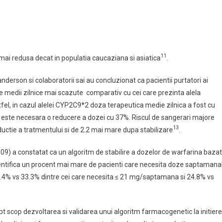
11
 mai redusa decat in populatia caucaziana si asiatica
.
nderson si colaboratorii sai au concluzionat ca pacientii purtatori ai
medii zilnice mai scazute comparativ cu cei care prezinta alela
fel, in cazul alelei CYP2C9*2 doza terapeutica medie zilnica a fost cu
 este necesara o reducere a dozei cu 37%. Riscul de sangerari majore
13
ductie a tratmentului si de 2.2 mai mare dupa stabilizare
.
) a constatat ca un algoritm de stabilire a dozelor de warfarina bazat
ntifica un procent mai mare de pacienti care necesita doze saptamana
49.4% vs 33.3% dintre cei care necesita ≤ 21 mg/saptamana si 24.8% vs
ept scop dezvoltarea si validarea unui algoritm farmacogenetic la initier