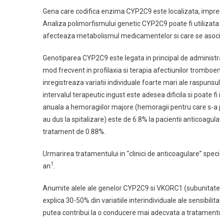
Gena care codifica enzima CYP2C9 este localizata, impre
Analiza polimorfismului genetic CYP2C9 poate fi utilizata 
afecteaza metabolismul medicamentelor si care se asociaz
Genotiparea CYP2C9 este legata in principal de administrar
mod frecvent in profilaxia si terapia afectiunilor tromboe
inregistreaza variatii individuale foarte mari ale raspunsu
intervalul terapeutic ingust este adesea dificila si poate f
anuala a hemoragiilor majore (hemoragii pentru care s-a 
au dus la spitalizare) este de 6.8% la pacientii anticoagulat
tratament de 0.88%.
Urmarirea tratamentului in “clinici de anticoagulare” spec
1
an
.
Anumite alele ale genelor CYP2C9 si VKORC1 (subunitatea
explica 30-50% din variatiile interindividuale ale sensibili
putea contribui la o conducere mai adecvata a tratamentu