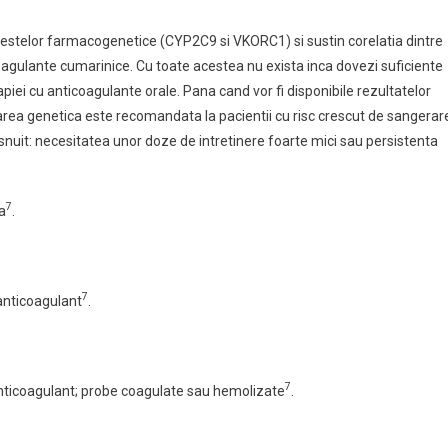
 a testelor farmacogenetice (CYP2C9 si VKORC1) si sustin corelatia dintre
agulante cumarinice. Cu toate acestea nu exista inca dovezi suficiente
terapiei cu anticoagulante orale. Pana cand vor fi disponibile rezultatelor
area genetica este recomandata la pacientii cu risc crescut de sangerar
snuit: necesitatea unor doze de intretinere foarte mici sau persistenta
7
a
.
7
anticoagulant
.
7
anticoagulant; probe coagulate sau hemolizate
.