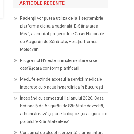
ARTICOLE RECENTE
Pacienții vor putea utiliza de la 1 septembrie
platforma digitală națională ‘E-Sănătatea
Mea’, a anunțat președintele Casei Naționale
de Asigurări de Sănătate, Horațiu-Remus
Moldovan
Programul FIV este în implementare și se
desfășoară conform planificării
MedLife extinde accesul la servicii medicale
integrate cu o nouă hyperclinică în București
Începând cu semestrul II al anului 2026, Casa
Națională de Asigurări de Sănătate dezvoltă,
administrează și pune la dispoziția asiguraților
portalul ‘e-SănătateaMea’
Consumul de alcool reprezintă o amenințare