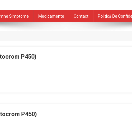
mne Simptome
Medicamente
Contact
Politică De Confide
itocrom P450)
itocrom P450)