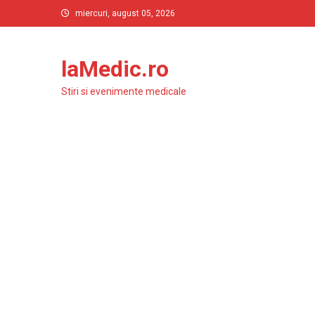
Skip
miercuri, august 05, 2026
to
content
laMedic.ro
Stiri si evenimente medicale