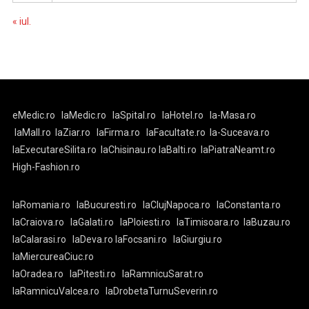
« iul.
eMedic.ro
laMedic.ro
laSpital.ro
laHotel.ro
la-Masa.ro
laMall.ro
laZiar.ro
laFirma.ro
laFacultate.ro
la-Suceava.ro
laExecutareSilita.ro
laChisinau.ro
laBalti.ro
laPiatraNeamt.ro
High-Fashion.ro
laRomania.ro
laBucuresti.ro
laClujNapoca.ro
laConstanta.ro
laCraiova.ro
laGalati.ro
laPloiesti.ro
laTimisoara.ro
laBuzau.ro
laCalarasi.ro
laDeva.ro
laFocsani.ro
laGiurgiu.ro
laMiercureaCiuc.ro
laOradea.ro
laPitesti.ro
laRamnicuSarat.ro
laRamnicuValcea.ro
laDrobetaTurnuSeverin.ro