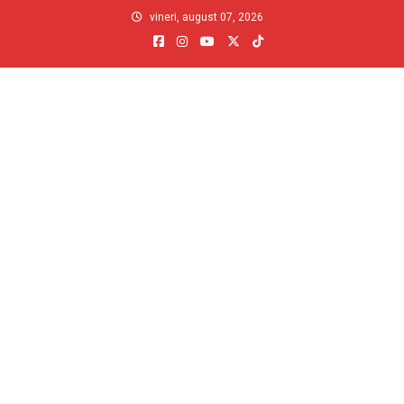
Skip
vineri, august 07, 2026
to
content