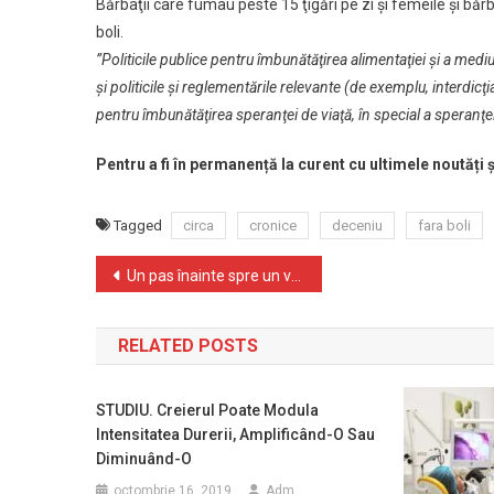
Bărbaţii care fumau peste 15 ţigări pe zi şi femeile şi băr
boli.
”Politicile publice pentru îmbunătăţirea alimentaţiei şi a mediul
şi politicile şi reglementările relevante (de exemplu, interdicţ
pentru îmbunătăţirea speranţei de viaţă, în special a speranţei
Pentru a fi în permanență la curent cu ultimele noutăți
Tagged
circa
cronice
deceniu
fara boli
Navigare
Un pas înainte spre un viitor fără HIV
în
RELATED POSTS
articole
STUDIU. Creierul Poate Modula
Intensitatea Durerii, Amplificând-O Sau
Diminuând-O
octombrie 16, 2019
Adm