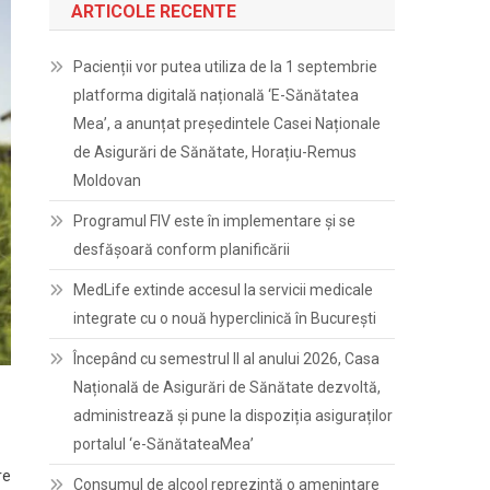
ARTICOLE RECENTE
Pacienții vor putea utiliza de la 1 septembrie
platforma digitală națională ‘E-Sănătatea
Mea’, a anunțat președintele Casei Naționale
de Asigurări de Sănătate, Horațiu-Remus
Moldovan
Programul FIV este în implementare și se
desfășoară conform planificării
MedLife extinde accesul la servicii medicale
integrate cu o nouă hyperclinică în București
Începând cu semestrul II al anului 2026, Casa
Națională de Asigurări de Sănătate dezvoltă,
administrează și pune la dispoziția asiguraților
portalul ‘e-SănătateaMea’
re
Consumul de alcool reprezintă o amenințare