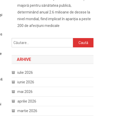
majoră pentru sănătatea publică,
determinând anual 2.6 milioane de decese la
şi
nivel mondial, fiind implicat în apariția a peste
200 de afecțiuni medicale
os
Caută
după:
de
ARHIVE
iulie 2026
84
iunie 2026
mai 2026
aprilie 2026
i
martie 2026