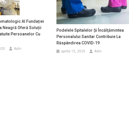
omatologic Al Fundației
 Neagră Oferă Soluții
Podelele Spitalelor Şi Încălţămintea
atuite Persoanelor Cu
Personalului Sanitar Contribuie La
Răspândirea COVID-19
020
Adm
aprilie 15, 2020
Adm