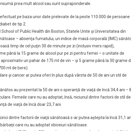
onsumă prea mult alcool sau sunt supraponderale.
t efectuat pe baza unor date prelevate de la peste 110.000 de persoane 
diabet de tip 2.
d School of Public Health din Boston, Statele Unite şi Universitatea din
sănătoase – absenţa fumatului, un indice de masă corporală (IMC) sănăt
roasă timp de cel puţin 30 de minute pe zi (inclusiv mers rapid),
ame până la 15 grame de alcool pur pe zi pentru femei – o unitate de
 aproximativ un pahar de 175 ml de vin – şi 5 grame până la 30 grame 
700 ml de bere).
ulare şi cancer ar putea oferi în plus după vârsta de 50 de ani un stil de
ănătos au prezentat la 50 de ani o speranţă de viaţă de încă 34,4 ani – 
ulare. Femeile care nu au adoptat, însă, niciunul dintre factorii de stil de
ţă de viaţă de încă doar 23,7 ani.
cinci dintre factorii de viaţă sănătoasă s-ar putea aştepta la încă 31,1 an
 bărbaţii care nu au adoptat obiceiuri sănătoase.