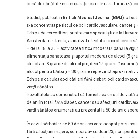
bună de sănătate în comparaţie cu cele care fumează, c
Studiul, publicat în
British Medical Journal (BMJ)
, a fos
s-a concentrat pe riscul de boli cardiovasculare, cancer şi 
Echipa de cercetători, printre care specialişti de la Harvar
Amsterdam, Olanda, a analizat efectul a cinci obiceiuri 
– de la 18 la 25 – activitatea fizică moderată până la vigu
alimentaţia sănătoasă şi aportul moderat de alcool (5 gr
alcool are 8 grame de alcool pur, deci 15 grame înseamnă
alcool pentru bărbaţi – 30 grame reprezintă aproximativ 
Echipa a calculat apoi câţi ani fără diabet, boli cardiovasc
viaţă sănătos.
Rezultatele au demonstrat că femeile cu un stil de viaţă s
de ani în total, fără diabet, cancer sau afecţiuni cardiovasc
viaţă sănătos enumeraţi au prezentat la 50 de ani o speran
În cazul bărbaţilor de 50 de ani, cei care adoptă patru sau 
fără afecţiuni majore, comparativ cu doar 23,5 ani pentru