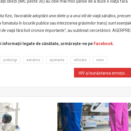
baţii obezi (IMC peste 30) au cele mai mici şanse de a duce o viaţă fără
ui fizic, favorabile adoptării unei diete şi a unui stil de viaţă sănătos, precum
ia fumatului în locurile publice sau interzicerea grăsimilor trans) sunt esenţial
 de viaţă fără boli cronice importante”,
au subliniat cercetătorii. AGERPR
 și informații legate de sănătate, urmărește-ne pe
Facebook
.
prelungi
sanatos
speranta
stilviata
viata
HIV și bunăstarea emoțională