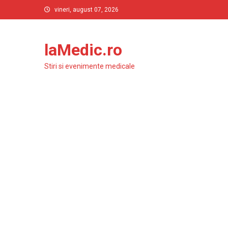
Skip
vineri, august 07, 2026
to
content
laMedic.ro
Stiri si evenimente medicale