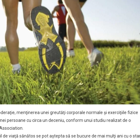
eraţie, menţinerea unei greutăţi corporale normale şi exerciţiile fizice
 unei persoane cu circa un deceniu, conform unui studiu realizat de o
 Association.
il de viaţă sănătos se pot aştepta să se bucure de mai mulţi ani cu o sta