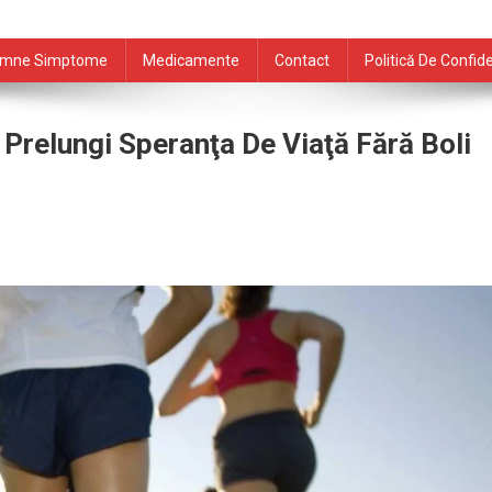
mne Simptome
Medicamente
Contact
Politică De Confide
 Prelungi Speranţa De Viaţă Fără Boli