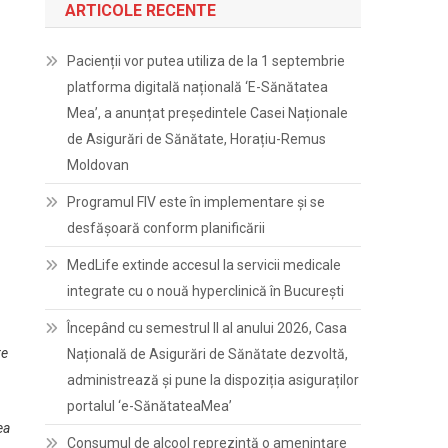
ARTICOLE RECENTE
Pacienții vor putea utiliza de la 1 septembrie
platforma digitală națională ‘E-Sănătatea
Mea’, a anunțat președintele Casei Naționale
de Asigurări de Sănătate, Horațiu-Remus
Moldovan
Programul FIV este în implementare și se
desfășoară conform planificării
MedLife extinde accesul la servicii medicale
integrate cu o nouă hyperclinică în București
Începând cu semestrul II al anului 2026, Casa
re
Națională de Asigurări de Sănătate dezvoltă,
administrează și pune la dispoziția asiguraților
portalul ‘e-SănătateaMea’
ea
Consumul de alcool reprezintă o amenințare