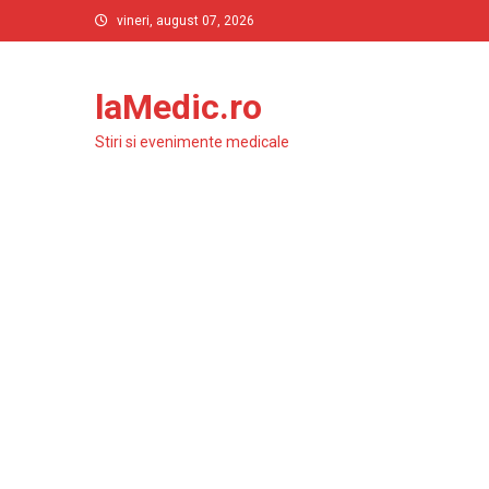
Skip
vineri, august 07, 2026
to
content
laMedic.ro
Stiri si evenimente medicale