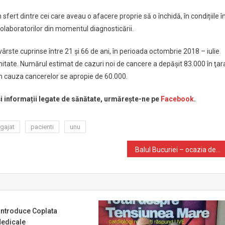
fert dintre cei care aveau o afacere proprie să o închidă, în condițiile î
 colaboratorilor din momentul diagnosticării.
ârste cuprinse între 21 şi 66 de ani, în perioada octombrie 2018 – iulie
tate. Numărul estimat de cazuri noi de cancere a depăşit 83.000 în ţar
in cauza cancerelor se apropie de 60.000.
 și informații legate de sănătate, urmărește-ne pe
Facebook
.
gajat
pacienti
unu
Balul Bucuriei – ocazia de a participa la singura gala caritabila dedicata copiilor si tinerilor cu autism din sudul Romaniei
introduce Coplata
Medicale