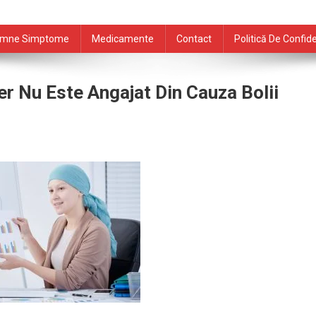
mne Simptome
Medicamente
Contact
Politică De Confide
er Nu Este Angajat Din Cauza Bolii