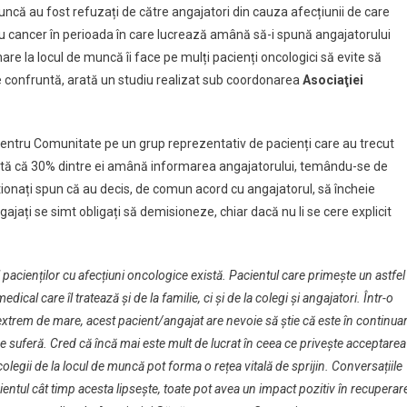
muncă au fost refuzați de către angajatori din cauza afecțiunii de care
cu cancer în perioada în care lucrează amână să-i spună angajatorului
re la locul de muncă îi face pe mulți pacienți oncologici să evite să
 confruntă, arată un studiu realizat sub coordonarea
Asociaţiei
entru Comunitate pe un grup reprezentativ de pacienți care au trecut
rată că 30% dintre ei amână informarea angajatorului, temându-se de
stionați spun că au decis, de comun acord cu angajatorul, să încheie
gajați se simt obligați să demisioneze, chiar dacă nu li se cere explicit
 pacienților cu afecțiuni oncologice există. Pacientul care primește un astfel
ical care îl tratează și de la familie, ci și de la colegi și angajatori. Într-o
 extrem de mare, acest pacient/angajat are nevoie să știe că este în continua
e suferă. Cred că încă mai este mult de lucrat în ceea ce privește acceptarea
 colegii de la locul de muncă pot forma o rețea vitală de sprijin. Conversațiile
entul cât timp acesta lipsește, toate pot avea un impact pozitiv în recuperar