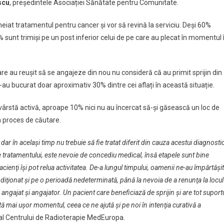
scu
, președintele Asociației Sănătate pentru Comunitate.
heiat tratamentul pentru cancer și vor să revină la serviciu. Deși 60%
17% sunt trimiși pe un post inferior celui de pe care au plecat în momentul 
re au reușit să se angajeze din nou nu consideră că au primit sprijin din
-au bucurat doar aproximativ 30% dintre cei aflați în această situație.
 o vârstă activă, aproape 10% nici nu au încercat să-și găsească un loc de
n proces de căutare.
ar în acelaşi timp nu trebuie să fie tratat diferit din cauza acestui diagnosti
tratamentului, este nevoie de concediu medical, însă etapele sunt bine
acienţi îşi pot relua activitatea. De-a lungul timpului, oamenii ne-au împărtăşit
ondiţionat şi pe o perioadă nedeterminată, până la nevoia de a renunţa la locul
angajat şi angajator. Un pacient care beneficiază de sprijin şi are tot suport
eptă mai uşor momentul, ceea ce ne ajută şi pe noi în intenţia curativă a
 al Centrului de Radioterapie MedEuropa.