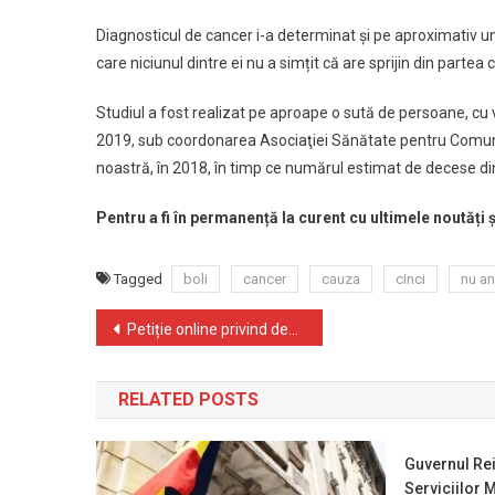
Diagnosticul de cancer i-a determinat și pe aproximativ un s
care niciunul dintre ei nu a simțit că are sprijin din partea
Studiul a fost realizat pe aproape o sută de persoane, cu v
2019, sub coordonarea Asociaţiei Sănătate pentru Comuni
noastră, în 2018, în timp ce numărul estimat de decese d
Pentru a fi în permanență la curent cu ultimele noutăți
Tagged
boli
cancer
cauza
cinci
nu an
Navigare
Petiție online privind decontarea analizelor pentru depistarea şi evaluarea alergiilor la copii
în
RELATED POSTS
articole
Guvernul Re
Serviciilor 