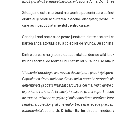
fizică și psihică a angajatului bolnav”
, spune
Alina Comăne
Situația nu este mai bună nici pentru pacienții care au înc
dintre ei își reiau activitatea la același angajator, peste 
care au început tratamentul pentru cancer.
Sondajul mai arată și că peste jumătate dintre pacienții ca
partea angajatorului sau a colegilor de muncă. De sprijin s
Dintre cei care nu și-au reluat activitatea, deși se află la
muncă tocmai de teama unui refuz, iar 25% încă se află î
“Pacientul oncologic are nevoie de susţinere şi de înţelegere, d
Capacitatea de muncă este diminuată în anumite perioade ale 
determinate şi odată finalizat parcursul, cei mai mulţi dintre p
experienţe variate, de la situaţii în care au primit suport nec
de muncă, refuz de angajare şi chiar adevărate conflicte între 
familiei, al colegilor şi al prietenilor trece mai repede şi acc
tratamentului“
, spune
dr. Cristian Barbu
, director medical