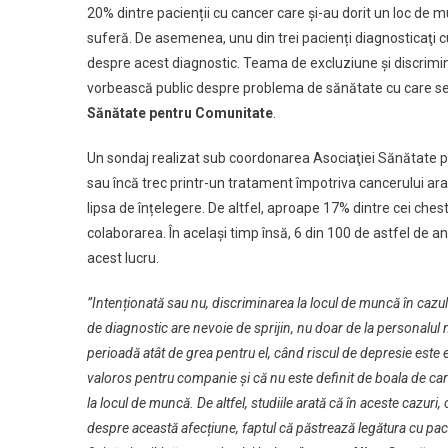
20% dintre pacienții cu cancer care și-au dorit un loc de 
suferă. De asemenea, unu din trei pacienți diagnosticaţi 
despre acest diagnostic. Teama de excluziune și discrimina
vorbească public despre problema de sănătate cu care se
Sănătate pentru Comunitate
.
Un sondaj realizat sub coordonarea Asociaţiei Sănătate p
sau încă trec printr-un tratament împotriva cancerului a
lipsa de înțelegere. De altfel, aproape 17% dintre cei che
colaborarea. În același timp însă, 6 din 100 de astfel de an
acest lucru.
”Intenționată sau nu, discriminarea la locul de muncă în cazul
de diagnostic are nevoie de sprijin, nu doar de la personalul med
perioadă atât de grea pentru el, când riscul de depresie este
valoros pentru companie și că nu este definit de boala de car
la locul de muncă. De altfel, studiile arată că în aceste cazuri,
despre această afecțiune, faptul că păstrează legătura cu paci