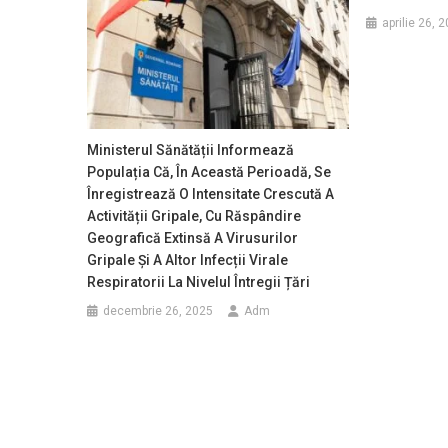
aprilie 26, 
Ministerul Sănătății Informează
Populația Că, În Această Perioadă, Se
Înregistrează O Intensitate Crescută A
Activității Gripale, Cu Răspândire
Geografică Extinsă A Virusurilor
Gripale Și A Altor Infecții Virale
Respiratorii La Nivelul Întregii Țări
decembrie 26, 2025
Adm