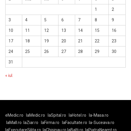
1
2
3
4
5
6
7
8
9
10
11
12
13
14
15
16
17
18
19
20
21
22
23
24
25
26
27
28
29
30
31
« iul.
eMedic.ro
laMedic.ro
laSpital.ro
laHotel.ro
la-Masa.ro
laMall.ro
laZiar.ro
laFirma.ro
laFacultate.ro
la-Suceava.ro
laExecutareSilita.ro
laChisinau.ro
laBalti.ro
laPiatraNeamt.ro