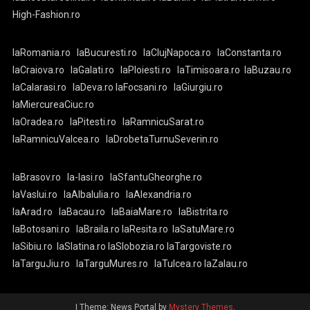
High-Fashion.ro
laRomania.ro
laBucuresti.ro
laClujNapoca.ro
laConstanta.ro
laCraiova.ro
laGalati.ro
laPloiesti.ro
laTimisoara.ro
laBuzau.ro
laCalarasi.ro
laDeva.ro
laFocsani.ro
laGiurgiu.ro
laMiercureaCiuc.ro
laOradea.ro
laPitesti.ro
laRamnicuSarat.ro
laRamnicuValcea.ro
laDrobetaTurnuSeverin.ro
laBrasov.ro
la-Iasi.ro
laSfantuGheorghe.ro
laVaslui.ro
laAlbaIulia.ro
laAlexandria.ro
laArad.ro
laBacau.ro
laBaiaMare.ro
laBistrita.ro
laBotosani.ro
laBraila.ro
laResita.ro
laSatuMare.ro
laSibiu.ro
laSlatina.ro
laSlobozia.ro
laTargoviste.ro
laTarguJiu.ro
laTarguMures.ro
laTulcea.ro
laZalau.ro
|
Theme: News Portal by
Mystery Themes
.