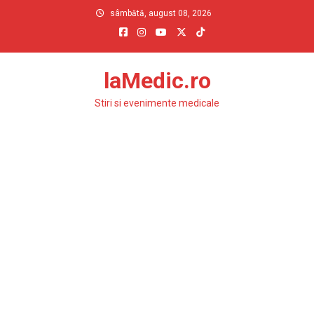
Skip
sâmbătă, august 08, 2026
to
content
laMedic.ro
Stiri si evenimente medicale