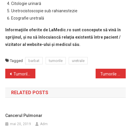
Citologie urinară
Uretrocistoscopie sub rahianestezie
Ecografie uretrală
Informaţiile oferite de LaMedic.ro sunt concepute să vină în
sprijinul, şi nu să înlocuiască relaţia existentă între pacient /
vizitator al website-ului şi medicul său.
Tagged
barbat
tumorile
uretrale
Navigare
Tumorile stromale gastrointestinale
Tumorile vezicale non-musculoinvazive
în
RELATED POSTS
articole
Cancerul Pulmonar
mai 20, 2019
Adm