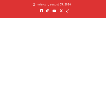
Skip
miercuri, august 05, 2026
to
content