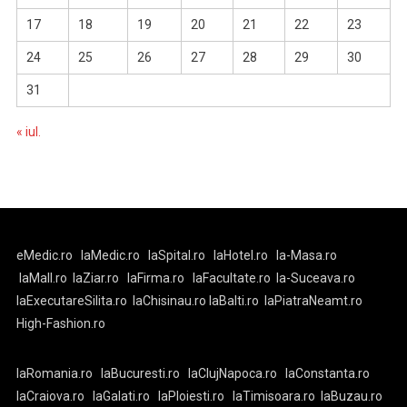
17
18
19
20
21
22
23
24
25
26
27
28
29
30
31
« iul.
eMedic.ro
laMedic.ro
laSpital.ro
laHotel.ro
la-Masa.ro
laMall.ro
laZiar.ro
laFirma.ro
laFacultate.ro
la-Suceava.ro
laExecutareSilita.ro
laChisinau.ro
laBalti.ro
laPiatraNeamt.ro
High-Fashion.ro
laRomania.ro
laBucuresti.ro
laClujNapoca.ro
laConstanta.ro
laCraiova.ro
laGalati.ro
laPloiesti.ro
laTimisoara.ro
laBuzau.ro