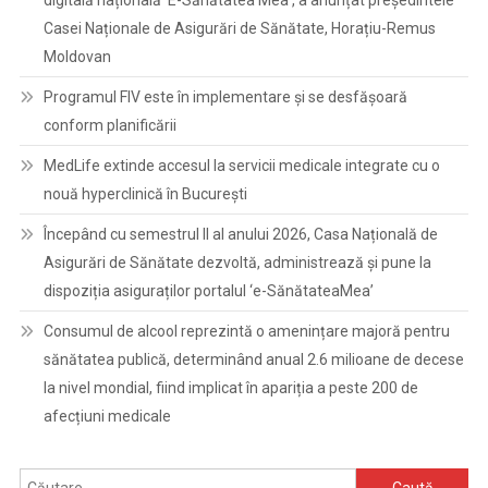
digitală națională ‘E-Sănătatea Mea’, a anunțat președintele
Casei Naționale de Asigurări de Sănătate, Horațiu-Remus
Moldovan
Programul FIV este în implementare și se desfășoară
conform planificării
MedLife extinde accesul la servicii medicale integrate cu o
nouă hyperclinică în București
Începând cu semestrul II al anului 2026, Casa Națională de
Asigurări de Sănătate dezvoltă, administrează și pune la
dispoziția asiguraților portalul ‘e-SănătateaMea’
Consumul de alcool reprezintă o amenințare majoră pentru
sănătatea publică, determinând anual 2.6 milioane de decese
la nivel mondial, fiind implicat în apariția a peste 200 de
afecțiuni medicale
Caută