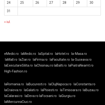
24
25
26
27
28
29
30
31
« iul.
eMedic.ro
laMedic.ro
laSpital.ro
laHotel.ro
la-Masa.ro
laMall.ro
laZiar.ro
laFirma.ro
laFacultate.ro
la-Suceava.ro
laExecutareSilita.ro
laChisinau.ro
laBalti.ro
laPiatraNeamt.ro
High-Fashion.ro
laRomania.ro
laBucuresti.ro
laClujNapoca.ro
laConstanta.ro
laCraiova.ro
laGalati.ro
laPloiesti.ro
laTimisoara.ro
laBuzau.ro
laCalarasi.ro
laDeva.ro
laFocsani.ro
laGiurgiu.ro
laMiercureaCiuc.ro