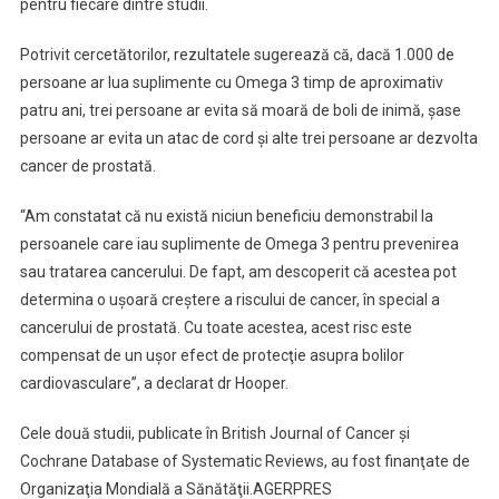
pentru fiecare dintre studii.
Potrivit cercetătorilor, rezultatele sugerează că, dacă 1.000 de
persoane ar lua suplimente cu Omega 3 timp de aproximativ
patru ani, trei persoane ar evita să moară de boli de inimă, şase
persoane ar evita un atac de cord şi alte trei persoane ar dezvolta
cancer de prostată.
“Am constatat că nu există niciun beneficiu demonstrabil la
persoanele care iau suplimente de Omega 3 pentru prevenirea
sau tratarea cancerului. De fapt, am descoperit că acestea pot
determina o uşoară creştere a riscului de cancer, în special a
cancerului de prostată. Cu toate acestea, acest risc este
compensat de un uşor efect de protecţie asupra bolilor
cardiovasculare”, a declarat dr Hooper.
Cele două studii, publicate în British Journal of Cancer şi
Cochrane Database of Systematic Reviews, au fost finanţate de
Organizaţia Mondială a Sănătăţii.AGERPRES