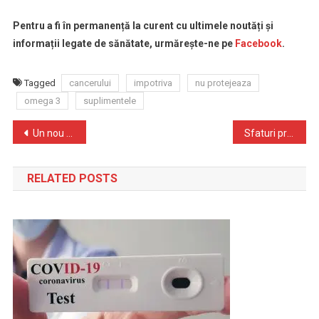
Pentru a fi în permanență la curent cu ultimele noutăți și
informații legate de sănătate, urmărește-ne pe
Facebook
.
Tagged
cancerului
impotriva
nu protejeaza
omega 3
suplimentele
Navigare
Un nou studiu asociază consumul de lapte cu un risc mai mare de cancer mamar
Sfaturi privind utilizarea măștilor în comunitate, în timpul îngrijirii la domiciliu și în spitale în contextul situației actuale de circulație a noului coronavirus (SARS-CoV-2)
în
RELATED POSTS
articole