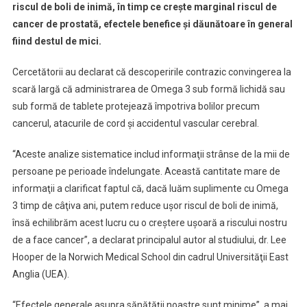
riscul de boli de inimă, în timp ce creşte marginal riscul de
cancer de prostată, efectele benefice şi dăunătoare în general
fiind destul de mici.
Cercetătorii au declarat că descoperirile contrazic convingerea la
scară largă că administrarea de Omega 3 sub formă lichidă sau
sub formă de tablete protejează împotriva bolilor precum
cancerul, atacurile de cord şi accidentul vascular cerebral.
“Aceste analize sistematice includ informaţii strânse de la mii de
persoane pe perioade îndelungate. Această cantitate mare de
informaţii a clarificat faptul că, dacă luăm suplimente cu Omega
3 timp de câţiva ani, putem reduce uşor riscul de boli de inimă,
însă echilibrăm acest lucru cu o creştere uşoară a riscului nostru
de a face cancer”, a declarat principalul autor al studiului, dr. Lee
Hooper de la Norwich Medical School din cadrul Universităţii East
Anglia (UEA).
“Efectele generale asupra sănătăţii noastre sunt minime”, a mai