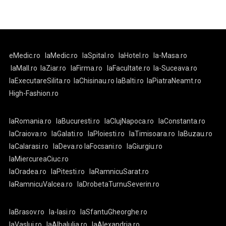
eMedic.ro
laMedic.ro
laSpital.ro
laHotel.ro
la-Masa.ro
laMall.ro
laZiar.ro
laFirma.ro
laFacultate.ro
la-Suceava.ro
laExecutareSilita.ro
laChisinau.ro
laBalti.ro
laPiatraNeamt.ro
High-Fashion.ro
laRomania.ro
laBucuresti.ro
laClujNapoca.ro
laConstanta.ro
laCraiova.ro
laGalati.ro
laPloiesti.ro
laTimisoara.ro
laBuzau.ro
laCalarasi.ro
laDeva.ro
laFocsani.ro
laGiurgiu.ro
laMiercureaCiuc.ro
laOradea.ro
laPitesti.ro
laRamnicuSarat.ro
laRamnicuValcea.ro
laDrobetaTurnuSeverin.ro
laBrasov.ro
la-Iasi.ro
laSfantuGheorghe.ro
laVaslui.ro
laAlbaIulia.ro
laAlexandria.ro