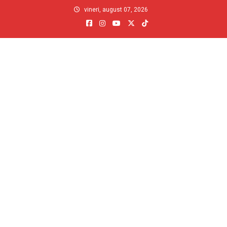
Skip
vineri, august 07, 2026
to
content