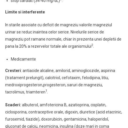
stop cardiac (34-40 mg/dL)
.
Limite si interferente
In starile asociate cu deficit de magneziu valorile magneziul
urinar se reduc inaintea celor serice. Nivelurile serice de
magneziu pot ramane normale, chiar in prezenta unei depletii de
2
pana la 20% a rezervelor totale ale organismului
.
Medicamente
Cresteri
: antiacide alcaline, amilorid, aminoglicozide, aspirina
(tratament prelungit), calcitriol, cefotaxim, felodipina, litiu,
medroxiprogesteron,progesteron, saruri de magneziu,
1
tacrolimus, triamteren
.
Scaderi:
albuterol, amfotericina B, azatioprina, cisplatin,
ciclosporina, contraceptive orale, digoxin, diuretice (acid etacrinic,
furosemid, tiazide), doxorubicin, gentamicina, haloperidol,
gluconat de calciu, neomicina, insulina (doze mari in coma