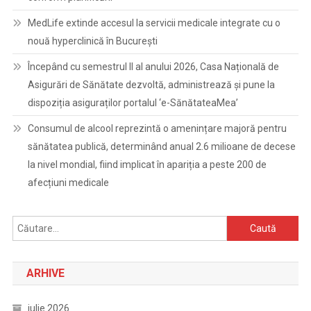
MedLife extinde accesul la servicii medicale integrate cu o
nouă hyperclinică în București
Începând cu semestrul II al anului 2026, Casa Națională de
Asigurări de Sănătate dezvoltă, administrează și pune la
dispoziția asiguraților portalul ‘e-SănătateaMea’
Consumul de alcool reprezintă o amenințare majoră pentru
sănătatea publică, determinând anual 2.6 milioane de decese
la nivel mondial, fiind implicat în apariția a peste 200 de
afecțiuni medicale
Caută
după:
ARHIVE
iulie 2026