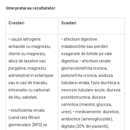
Interpretarea rezultatelor
Cresteri
Scaderi
• cauze iatrogene:
• afectiuni digestive:
antiacide cu magneziu,
malabsorbtie sau pierderi
clisme cu magneziu,
exagerate de lichide pe cale
abuz de laxative sau
digestiva; • afectiuni renale:
purgative, magneziu
glomerulonefrita cronica,
administrat in eclampsie
pielonefrita cronica, acidoza
sau in caz de travaliu;
tubulara renala, faza diuretica a
intoxicatie cu carbonat
necrozei tubulare acute, diureza
de litiu, salicilati;
postobstructiva, diureza
osmotica (manitol, glucoza,
• insuficienta renala
uree); • medicamente: diuretice,
(cand rata filtrarii
antibiotice (aminoglicozide),
glomerulare [RFG] se
digitala (20% din pacienti),