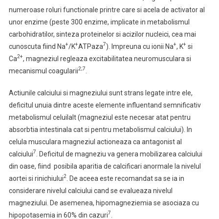
numeroase roluri functionale printre care si acela de activator al
unor enzime (peste 300 enzime, implicate in metabolismul
carbohidratilor, sinteza proteinelor si acizilor nucleici, cea mai
+
+
7
+
+
cunoscuta fiind Na
/K
ATPaza
). Impreuna cu ionii Na
, K
si
2+
Ca
,
magneziul regleaza excitabilitatea neuromusculara si
2;7
mecanismul coagularii
.
Actiunile calciului si magneziului sunt strans legate intre ele,
deficitul unuia dintre aceste elemente influentand semnificativ
metabolismul celuilalt (magneziul este necesar atat pentru
absorbtia intestinala cat si pentru metabolismul calciului). In
celula musculara magneziul actioneaza ca antagonist al
7
calciului
. Deficitul de magneziu va genera mobilizarea calciului
din oase, fiind posibila aparitia de calcificari anormale la nivelul
2
aortei si rinichiului
. De aceea este recomandat sa se ia in
considerare nivelul calciului cand se evalueaza nivelul
magneziului. De asemenea, hipomagneziemia se asociaza cu
7
hipopotasemia in 60% din cazuri
.