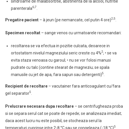
sindroame de malabsorbtie, abstinenta de la alcool, nutritie
6;7
parenterala
.
2;5
Pregatire pacient
– à jeun (pe nemancate, cel putin 4 ore)
.
Specimen recoltat
– sange venos cu urmatoarele recomandari:
recoltarea se va efectua in pozitie culcata, deoarece in
2
ortostatism nivelul magneziului seric creste cu 4%
; • se va
evita staza venoasa cu garoul; • nu se vor folosi manusi
pudrate cu talc (contine stearat de magneziu; se spala
5
manusile cu jet de apa, fara sapun sau detergenti)
.
Recipient de recoltare
– vacutainer fara anticoagulant cu/fara
5
gel separator
.
Prelucrare necesara dupa recoltare
– se centrifugheaza proba
si se separa serul cat se poate de repede; se analizeaza imediat;
daca acest lucru nu este posibil, se stocheaza serul la
5
temperaturi cuprinse intre 2-8 °C sau se congeleaza (-18 °C)
.