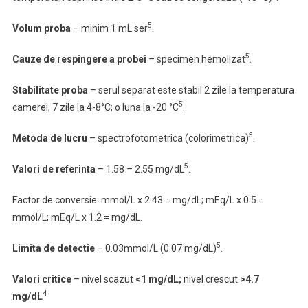
5
Volum proba
– minim 1 mL ser
.
5
Cauze de respingere
a probei
– specimen hemolizat
.
Stabilitate proba
– serul separat este stabil 2 zile la temperatura
5
camerei; 7 zile la 4-8°C; o luna la -20 °C
.
5
Metoda de lucru
– spectrofotometrica (colorimetrica)
.
5
Valori de referinta
– 1.58 – 2.55 mg/dL
.
Factor de conversie: mmol/L x 2.43 = mg/dL; mEq/L x 0.5 =
mmol/L; mEq/L x 1.2 = mg/dL.
5
Limita de detectie
– 0.03mmol/L (0.07 mg/dL)
.
Valori critice
–
nivel scazut
<1 mg/dL;
nivel crescut
>4.7
4
mg/dL