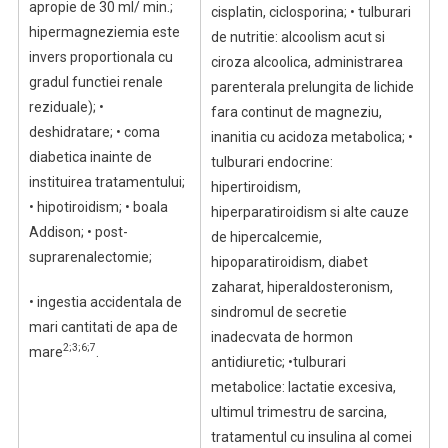
apropie de 30 ml/ min.;
cisplatin, ciclosporina; • tulburari
hipermagneziemia este
de nutritie: alcoolism acut si
invers proportionala cu
ciroza alcoolica, administrarea
gradul functiei renale
parenterala prelungita de lichide
reziduale); •
fara continut de magneziu,
deshidratare; • coma
inanitia cu acidoza metabolica; •
diabetica inainte de
tulburari endocrine:
instituirea tratamentului;
hipertiroidism,
• hipotiroidism; • boala
hiperparatiroidism si alte cauze
Addison; • post-
de hipercalcemie,
suprarenalectomie;
hipoparatiroidism, diabet
zaharat, hiperaldosteronism,
• ingestia accidentala de
sindromul de secretie
mari cantitati de apa de
inadecvata de hormon
2;3;6;7
mare
.
antidiuretic; •tulburari
metabolice: lactatie excesiva,
ultimul trimestru de sarcina,
tratamentul cu insulina al comei