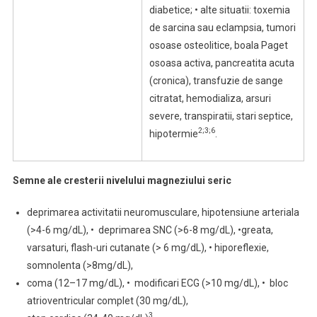
diabetice; • alte situatii: toxemia
de sarcina sau eclampsia, tumori
osoase osteolitice, boala Paget
osoasa activa, pancreatita acuta
(cronica), transfuzie de sange
citratat, hemodializa, arsuri
severe, transpiratii, stari septice,
2;3;6
hipotermie
.
Semne ale cresterii nivelului magneziului seric
deprimarea activitatii neuromusculare, hipotensiune arteriala
(>4-6 mg/dL), • deprimarea SNC (>6-8 mg/dL), •greata,
varsaturi, flash-uri cutanate (> 6 mg/dL), • hiporeflexie,
somnolenta (>8mg/dL),
coma (12–17 mg/dL), • modificari ECG (>10 mg/dL), • bloc
atrioventricular complet (30 mg/dL),
3