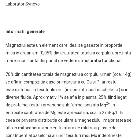
Laborator Synevo
Informatii generale
Magneziul este un element care, desi se gaseste in proportie
mica in organism (0,05% din greutatea totala a corpului), prezinta
mare importanta din punct de vedere structural si functional.
70% din cantitatea totala de magneziu a corpului uman (cca. 14g)
se afla in compozitia oaselor impreuna cu Ca si P, iar restul
este
distribuit in tesuturile moi (in special muschii scheletici) si in
diverse fluide. Aproximativ 1% se afla in plasma, 25% fiind legat
2+
de proteine, restul ramanand sub forma ionizata Mg
. In
eritrocite cantitatea de Mg este apreciabila, cca. 5.2 mEq/L. In
ceea ce priveste distributia celulara a magneziului, majoritatea se
afla in mitocondrii si nucleu. In afara de rolul sau plastic de
constituent al oaselor si al unor tesuturi moi, Mg indeplineste