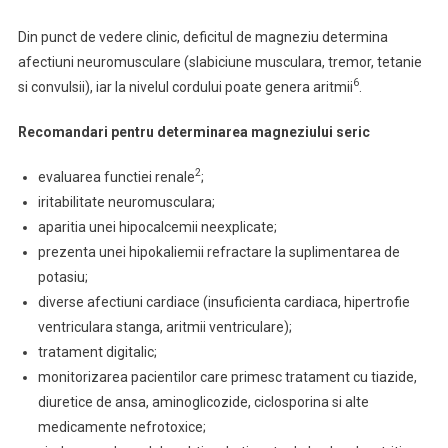
Din punct de vedere clinic, deficitul de magneziu determina
afectiuni neuromusculare (slabiciune musculara, tremor, tetanie
6
si convulsii), iar la nivelul cordului poate genera aritmii
.
Recomandari pentru determinarea magneziului seric
2
evaluarea functiei renale
;
iritabilitate neuromusculara;
aparitia unei hipocalcemii neexplicate;
prezenta unei hipokaliemii refractare la suplimentarea de
potasiu;
diverse afectiuni cardiace (insuficienta cardiaca, hipertrofie
ventriculara stanga, aritmii ventriculare);
tratament digitalic;
monitorizarea pacientilor care primesc tratament cu tiazide,
diuretice de ansa, aminoglicozide, ciclosporina si alte
medicamente nefrotoxice;