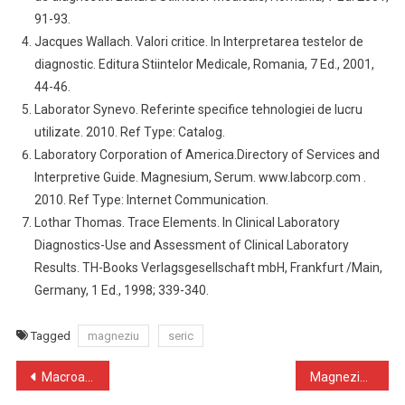
91-93.
Jacques Wallach. Valori critice. In Interpretarea testelor de
diagnostic. Editura Stiintelor Medicale, Romania, 7 Ed., 2001,
44-46.
Laborator Synevo. Referinte specifice tehnologiei de lucru
utilizate. 2010. Ref Type: Catalog.
Laboratory Corporation of America.Directory of Services and
Interpretive Guide. Magnesium, Serum. www.labcorp.com .
2010. Ref Type: Internet Communication.
Lothar Thomas. Trace Elements. In Clinical Laboratory
Diagnostics-Use and Assessment of Clinical Laboratory
Results. TH-Books Verlagsgesellschaft mbH, Frankfurt /Main,
Germany, 1 Ed., 1998; 339-340.
Tagged
magneziu
seric
Navigare
Macroamilaza
Magneziu urinar