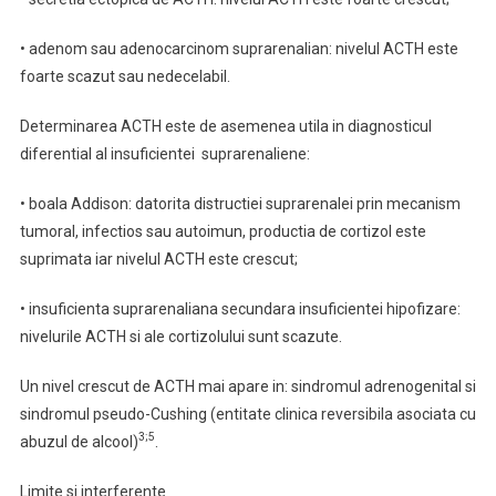
• adenom sau adenocarcinom suprarenalian: nivelul ACTH este
foarte scazut sau nedecelabil.
Determinarea ACTH este de asemenea utila in diagnosticul
diferential al insuficientei suprarenaliene:
• boala Addison: datorita distructiei suprarenalei prin mecanism
tumoral, infectios sau autoimun, productia de cortizol este
suprimata iar nivelul ACTH este crescut;
• insuficienta suprarenaliana secundara insuficientei hipofizare:
nivelurile ACTH si ale cortizolului sunt scazute.
Un nivel crescut de ACTH mai apare in: sindromul adrenogenital si
sindromul pseudo-Cushing (entitate clinica reversibila asociata cu
3;5
abuzul de alcool)
.
Limite si interferente