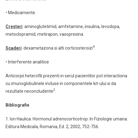
• Medicamente
Cresteri
: aminoglutetimid, amfetamine, insulina, levodopa,
metoclopramid, metirapon, vasopresina.
4
Scaderi
: dexametazona si alti corticosteroizi
.
• Interferente analitice
Anticorpii heterofili prezenti in serul pacientilor pot interactiona
cu imunoglobulinele incluse in componentele kit-ului si da
2
rezultate neconcludente
.
Bibliografie
1. Ion Haulica. Hormonul adrenocorticotrop. In Fiziologie umana.
Editura Medicala, Romania, Ed. 2, 2002; 752-756.