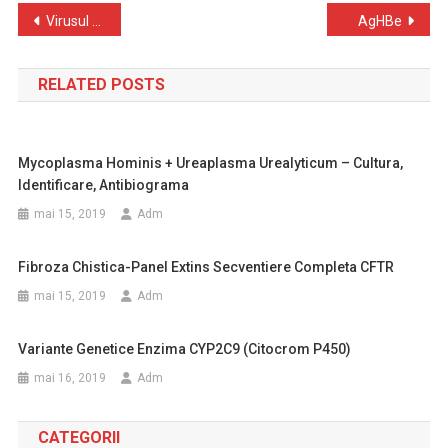
Navigare
Virusul varicelo-zosterian VZV , ADN in sange, LCR, lichid amniotic
AgHBe
în
RELATED POSTS
articole
Mycoplasma Hominis + Ureaplasma Urealyticum – Cultura,
Identificare, Antibiograma
mai 15, 2019
Adm
Fibroza Chistica-Panel Extins Secventiere Completa CFTR
mai 15, 2019
Adm
Variante Genetice Enzima CYP2C9 (citocrom P450)
mai 16, 2019
Adm
CATEGORII