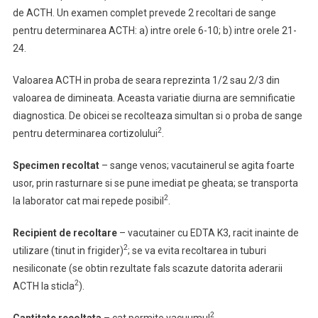
de ACTH. Un examen complet prevede 2 recoltari de sange
pentru determinarea ACTH: a) intre orele 6-10; b) intre orele 21-
24.
Valoarea ACTH in proba de seara reprezinta 1/2 sau 2/3 din
valoarea de dimineata. Aceasta variatie diurna are semnificatie
diagnostica. De obicei se recolteaza simultan si o proba de sange
2
pentru determinarea cortizolului
.
Specimen recoltat
– sange venos; vacutainerul se agita foarte
usor, prin rasturnare si se pune imediat pe gheata; se transporta
2
la laborator cat mai repede posibil
.
Recipient de recoltare
– vacutainer cu EDTA K3, racit inainte de
2
utilizare (tinut in frigider)
; se va evita recoltarea in tuburi
nesiliconate (se obtin rezultate fals scazute datorita aderarii
2
ACTH la sticla
).
2