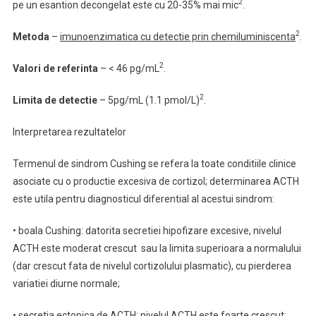
2
pe un esantion decongelat este cu 20-35% mai mic
.
2
Metoda
–
imunoenzimatica cu detectie prin chemiluminiscenta
.
2
Valori de referinta
– <
46 pg/mL
.
2
Limita de detectie
– 5pg/mL (1.1 pmol/L)
.
Interpretarea rezultatelor
Termenul de sindrom Cushing se refera la toate conditiile clinice
asociate cu o productie excesiva de cortizol; determinarea ACTH
este utila pentru diagnosticul diferential al acestui sindrom:
• boala Cushing: datorita secretiei hipofizare excesive, nivelul
ACTH este moderat crescut sau la limita superioara a normalului
(dar crescut fata de nivelul cortizolului plasmatic), cu pierderea
variatiei diurne normale;
• secretia ectopica de ACTH: nivelul ACTH este foarte crescut;