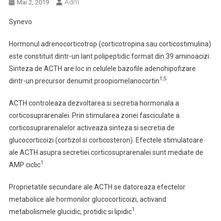
Adm
Mai 2, 2019
Synevo
Hormonul adrenocorticotrop (corticotropina sau corticostimulina)
este constituit dintr-un lant polipeptidic format din 39 aminoacizi.
Sinteza de ACTH are loc in celulele bazofile adenohipofizare
1;5
dintr-un precursor denumit proopiomelanocortin
.
ACTH controleaza dezvoltarea si secretia hormonala a
corticosuprarenalei. Prin stimularea zonei fasciculate a
corticosuprarenalelor activeaza sinteza si secretia de
glucocorticoizi (cortizol si corticosteron). Efectele stimulatoare
ale ACTH asupra secretiei corticosuprarenalei sunt mediate de
1
AMP ciclic
.
Proprietatile secundare ale ACTH se datoreaza efectelor
metabolice ale hormonilor glucocorticoizi, activand
1
metabolismele glucidic, protidic si lipidic
.