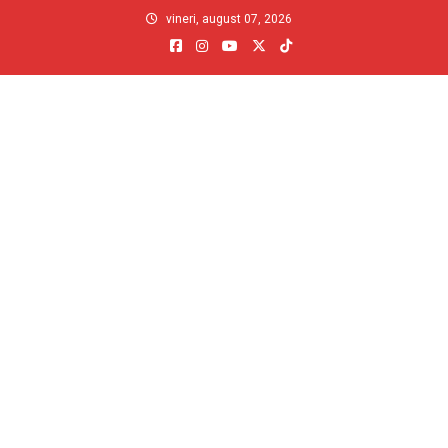
Skip
vineri, august 07, 2026
to
content