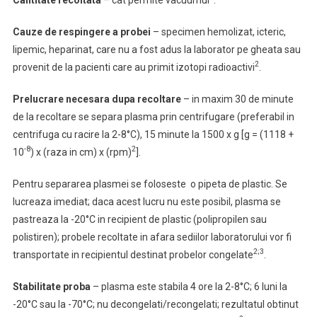
Cantitate recoltata
–
cat permite vacuumul
.
Cauze de respingere a probei
– specimen hemolizat, icteric,
lipemic, heparinat, care nu a fost adus la laborator pe gheata sau
2
provenit de la pacienti care au primit izotopi radioactivi
.
Prelucrare necesara dupa recoltare
–
in maxim 30 de minute
de la recoltare se separa plasma prin centrifugare (preferabil in
centrifuga cu racire la 2-8°C), 15 minute la 1500 x g [g = (1118 +
-8
2
10
) x (raza in cm) x (rpm)
].
Pentru separarea plasmei se foloseste o pipeta de plastic. Se
lucreaza imediat; daca acest lucru nu este posibil, plasma se
pastreaza la -20°C in recipient de plastic (polipropilen sau
polistiren); probele recoltate in afara sediilor laboratorului vor fi
2;3
transportate in recipientul destinat probelor congelate
.
Stabilitate proba
–
plasma este stabila 4 ore la 2-8°C; 6 luni la
-20°C sau la -70°C; nu decongelati/recongelati; rezultatul obtinut