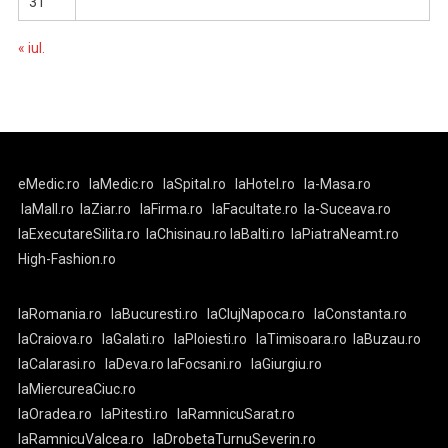
31
« iul.
eMedic.ro
laMedic.ro
laSpital.ro
laHotel.ro
la-Masa.ro
laMall.ro
laZiar.ro
laFirma.ro
laFacultate.ro
la-Suceava.ro
laExecutareSilita.ro
laChisinau.ro
laBalti.ro
laPiatraNeamt.ro
High-Fashion.ro
laRomania.ro
laBucuresti.ro
laClujNapoca.ro
laConstanta.ro
laCraiova.ro
laGalati.ro
laPloiesti.ro
laTimisoara.ro
laBuzau.ro
laCalarasi.ro
laDeva.ro
laFocsani.ro
laGiurgiu.ro
laMiercureaCiuc.ro
laOradea.ro
laPitesti.ro
laRamnicuSarat.ro
laRamnicuValcea.ro
laDrobetaTurnuSeverin.ro