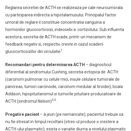
Reglarea secretiei de ACTH se realizeaza pe cale neuroumorala
cu participarea indirecta a hipotalamusului. Principalul factor
umoral de reglare il constituie concentratia sanguina a
hormonilor glucocorticoizi, indeosebi a
cortizolului. Sub influenta
acestora, secretia de ACTH scade, printr-un mecanism de
feedback negativ si, respectiv, creste in cazul scaderii
1
glucocorticoizilor din circulatie
.
Recomandari pentru determinarea ACTH
– diagnosticul
diferential al sindromului Cushing, secretia ectopica de ACTH
(carcinom pulmonar cu celule mici, insule celulare tumorale de
pancreas, tumori carcinoide, carcinom medular al tiroidei), boala
Addison, hipopituitarismul si tumorile pituitare producatoare de
3;5
ACTH (sindromul Nelson)
.
Pregatire pacient
–
à jeun (pe nemancate); pacientul trebuie sa
nu fie stresat in timpul recoltarii (stres-ul produce o crestere a
ACTH-ului plasmatic); exista o variatie diurna a nivelului plasmatic