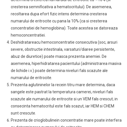
cresterea semnificativa a hematocritului). De asemenea,
recoltarea dupa efort fizic intens determina cresterea
numarului de eritrocite cu pana la 10% (ca si cresterea
concentratiei de hemoglobina). Toate acestea se datoreaza
hemoconcentratiei.
Deshidratareacu hemoconcentratie consecutiva (soc, arsuri
severe, obstructie intestinala, varsaturi/diaree persistente,
abuz de diuretice) poate masca prezenta anemiei. De
asemenea, hiperhidratarea pacientului (administrarea masiva
de lichide i.v.) poate determina niveluri fals scazute ale
numarului de eritrocite.
Prezenta aglutininelor la recein titru mare determina, daca
sangele este pastrat la temperatura camerei, niveluri fals
scazute ale numarului de eritrocite si un VEM fals crescut; in
consecinta hematocritul este fals scazut, iar HEM si CHEM
sunt crescute.
Prezenta de crioglobulinein concentratie mare poate interfera