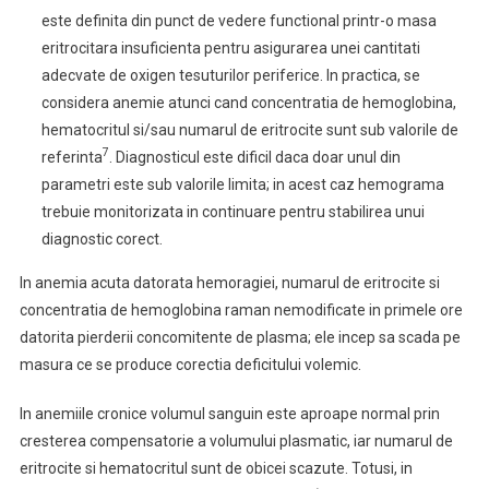
este definita din punct de vedere functional printr-o masa
eritrocitara insuficienta pentru asigurarea unei cantitati
adecvate de oxigen tesuturilor periferice. In practica, se
considera anemie atunci cand concentratia de hemoglobina,
hematocritul si/sau numarul de eritrocite sunt sub valorile de
7
referinta
. Diagnosticul este dificil daca doar unul din
parametri este sub valorile limita; in acest caz hemograma
trebuie monitorizata in continuare pentru stabilirea unui
diagnostic corect.
In anemia acuta datorata hemoragiei, numarul de eritrocite si
concentratia de hemoglobina raman nemodificate in primele ore
datorita pierderii concomitente de plasma; ele incep sa scada pe
masura ce se produce corectia deficitului volemic.
In anemiile cronice volumul sanguin este aproape normal prin
cresterea compensatorie a volumului plasmatic, iar numarul de
eritrocite si hematocritul sunt de obicei scazute. Totusi, in