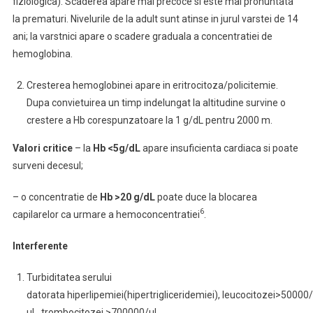
fiziologica). Scaderea apare mai precoce si este mai pronuntata
la prematuri. Nivelurile de la adult sunt atinse in jurul varstei de 14
ani; la varstnici apare o scadere graduala a concentratiei de
hemoglobina.
Cresterea hemoglobinei apare in eritrocitoza/policitemie.
Dupa convietuirea un timp indelungat la altitudine survine o
crestere a Hb corespunzatoare la 1 g/dL pentru 2000 m.
Valori critice
– la
Hb <5g/dL
apare insuficienta cardiaca si poate
surveni decesul;
– o concentratie de
Hb >20 g/dL
poate duce la blocarea
6
capilarelor ca urmare a hemoconcentratiei
.
Interferente
Turbiditatea serului
datorata hiperlipemiei(hipertrigliceridemiei), leucocitozei>50000/
μL, trombocitozei >700000/μL