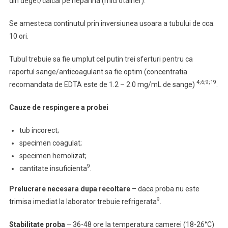
din deget/calcai pe heparina (microtainer).
Se amesteca continutul prin inversiunea usoara a tubului de cca.
10 ori.
Tubul trebuie sa fie umplut cel putin trei sferturi pentru ca
raportul sange/anticoagulant sa fie optim (concentratia
4;6;9;19
recomandata de EDTA este de 1.2 – 2.0 mg/mL de sange)
.
Cauze de respingere a probei
tub incorect;
specimen coagulat;
specimen hemolizat;
9
cantitate insuficienta
.
Prelucrare necesara dupa recoltare
– daca proba nu este
9
trimisa imediat la laborator trebuie refrigerata
.
Stabilitate proba
–
36-48 ore la temperatura camerei (18-26°C)