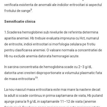
verificata existenta de anomalii ale indicilor eritrocitari si aspectul
9
frotiului de sange
.
Semnificatie clinica
1.Scaderea hemoglobinei sub nivelurile de referinta determina
aparitia anemiei. Hb trebuie evaluata impreuna cu Hct, numarul
de eritrocite, indicii eritrocitari si morfologia celulara pe frotiu
pentru clasificarea anemiei. O valoare normala a concentratiei de
Hb nu exclude anemia datorata
hemoragiei acute.
In sarcina concentratia de hemoglobina scade cu 2–3 g/dL
datorita unei cresteri disproportionate a volumului plasmatic fata
19
de masa eritrocitara
.
La nou-nascut masa eritrocitara este mai mare la nastere decat
la adult si scade continuu in prima saptamana de viata, Hb putand
ajunge pana la 9 g/dL in saptamanile 11–12 de viata (anemie