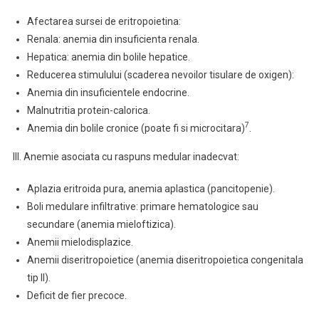
Afectarea sursei de eritropoietina:
Renala: anemia din insuficienta renala.
Hepatica: anemia din bolile hepatice.
Reducerea stimulului (scaderea nevoilor tisulare de oxigen):
Anemia din insuficientele endocrine.
Malnutritia protein-calorica.
7
Anemia din bolile cronice (poate fi si microcitara)
.
III. Anemie asociata cu raspuns medular inadecvat:
Aplazia eritroida pura, anemia aplastica (pancitopenie).
Boli medulare infiltrative: primare hematologice sau
secundare (anemia mieloftizica).
Anemii mielodisplazice.
Anemii diseritropoietice (anemia diseritropoietica congenitala
tip II).
Deficit de fier precoce.