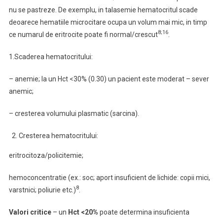
nu se pastreze. De exemplu, in talasemie hematocritul scade
deoarece hematiile microcitare ocupa un volum mai mic, in timp
8;16
ce numarul de eritrocite poate fi normal/crescut
.
1.Scaderea hematocritului:
– anemie; la un Hct <30% (0.30) un pacient este moderat – sever
anemic;
– cresterea volumului plasmatic (sarcina).
Cresterea hematocritului:
eritrocitoza/policitemie;
hemoconcentratie (ex.: soc; aport insuficient de lichide: copii mici,
8
varstnici; poliurie etc.)
.
Valori critice
– un
Hct <20%
poate determina insuficienta