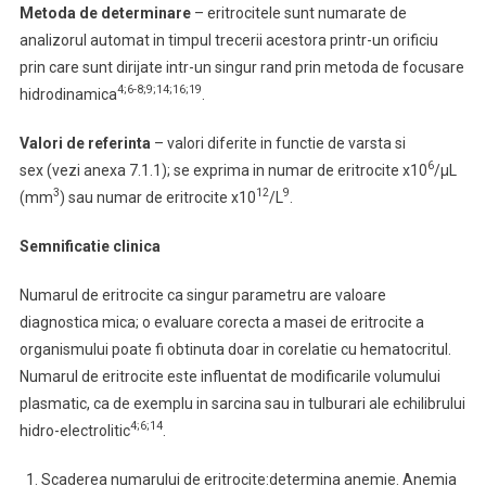
Metoda de determinare
– eritrocitele sunt numarate de
analizorul automat in timpul trecerii acestora printr-un orificiu
prin care sunt dirijate intr-un singur rand prin metoda de focusare
4;6-8;9;14;16;19
hidrodinamica
.
Valori de referinta
– valori diferite in functie de varsta si
6
sex (vezi anexa 7.1.1); se exprima in numar de eritrocite x10
/μL
3
12
9
(mm
) sau numar de eritrocite x10
/L
.
Semnificatie clinica
Numarul de eritrocite ca singur parametru are valoare
diagnostica mica; o evaluare corecta a masei de eritrocite a
organismului poate fi obtinuta doar in corelatie cu hematocritul.
Numarul de eritrocite este influentat de modificarile volumului
plasmatic, ca de exemplu in sarcina sau in tulburari ale echilibrului
4;6;14
hidro-electrolitic
.
Scaderea numarului de eritrocite:determina anemie. Anemia