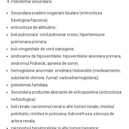
Policitemie secundara:
Secundara scaderii oxigenarii tisulare (eritrocitoza
fiziologica/hipoxica):
eritrocitoza de altitudine;
boli pulmonare: cord pulmonar cronic; hipertensiune
pulmonara primara;
boli congenitale de cord cianogene;
sindroame de hipoventilatie: hipoventilatie alveolara primara;
sindromul Pickwick; apneea de somn;
hemoglobine anormale: ereditare/dobandite (medicamente,
substante chimice, fumat: carboxihemoglobina);
policitemia familiala.
Secundara productiei aberante de eritropoietina (eritrocitoza
nefiziologica):
boli renale: carcinomul renal si alte tumori renale; rinichiul
polichistic; rinichiul in potcoava; hidronefroza; stenoza de
artera renala;
carcinomul hepatocelular si alte tumori hepatice;