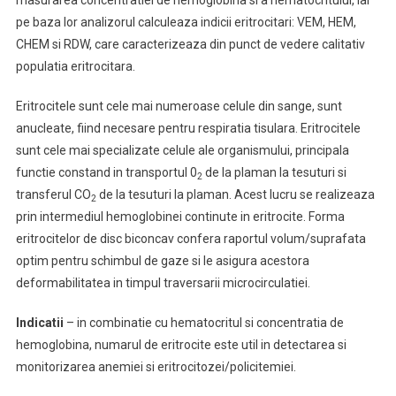
masurarea concentratiei de hemoglobina si a hematocritului, iar
pe baza lor analizorul calculeaza indicii eritrocitari: VEM, HEM,
CHEM si RDW, care caracterizeaza din punct de vedere calitativ
populatia eritrocitara.
Eritrocitele sunt cele mai numeroase celule din sange, sunt
anucleate, fiind necesare pentru respiratia tisulara. Eritrocitele
sunt cele mai specializate celule ale organismului, principala
functie constand in transportul 0
de la plaman la tesuturi si
2
transferul CO
de la tesuturi la plaman. Acest lucru se realizeaza
2
prin intermediul hemoglobinei continute in eritrocite. Forma
eritrocitelor de disc biconcav confera raportul volum/suprafata
optim pentru schimbul de gaze si le asigura acestora
deformabilitatea in timpul traversarii microcirculatiei.
Indicatii
– in combinatie cu hematocritul si concentratia de
hemoglobina, numarul de eritrocite este util in detectarea si
monitorizarea anemiei si eritrocitozei/policitemiei.