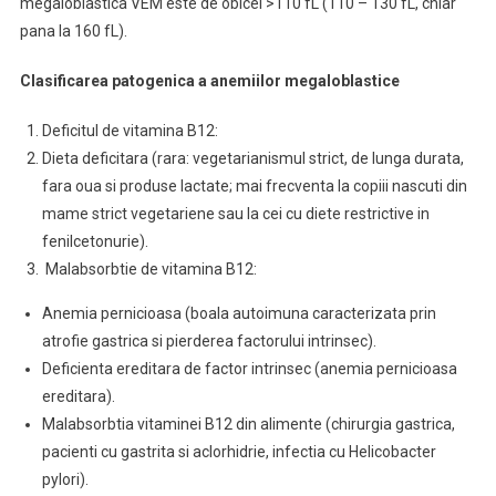
megaloblastica VEM este de obicei >110 fL (110 – 130 fL, chiar
pana la 160 fL).
Clasificarea patogenica a anemiilor megaloblastice
Deficitul de vitamina B12:
Dieta deficitara (rara: vegetarianismul strict, de lunga durata,
fara oua si produse lactate; mai frecventa la copiii nascuti din
mame strict vegetariene sau la cei cu diete restrictive in
fenilcetonurie).
Malabsorbtie de vitamina B12:
Anemia pernicioasa (boala autoimuna caracterizata prin
atrofie gastrica si pierderea factorului intrinsec).
Deficienta ereditara de factor intrinsec (anemia pernicioasa
ereditara).
Malabsorbtia vitaminei B12 din alimente (chirurgia gastrica,
pacienti cu gastrita si aclorhidrie, infectia cu Helicobacter
pylori).