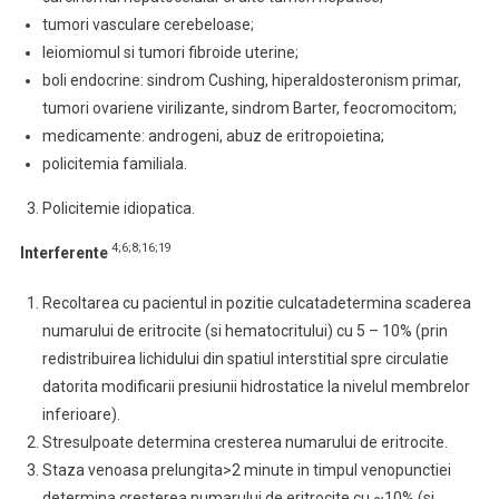
tumori vasculare cerebeloase;
leiomiomul si tumori fibroide uterine;
boli endocrine: sindrom Cushing, hiperaldosteronism primar,
tumori ovariene virilizante, sindrom Barter, feocromocitom;
medicamente: androgeni, abuz de eritropoietina;
policitemia familiala.
Policitemie idiopatica.
4;6;8;16;19
Interferente
Recoltarea cu pacientul in pozitie culcatadetermina scaderea
numarului de eritrocite (si hematocritului) cu 5 – 10% (prin
redistribuirea lichidului din spatiul interstitial spre circulatie
datorita modificarii presiunii hidrostatice la nivelul membrelor
inferioare).
Stresulpoate determina cresterea numarului de eritrocite.
Staza venoasa prelungita>2 minute in timpul venopunctiei
determina cresterea numarului de eritrocite cu ~10% (si