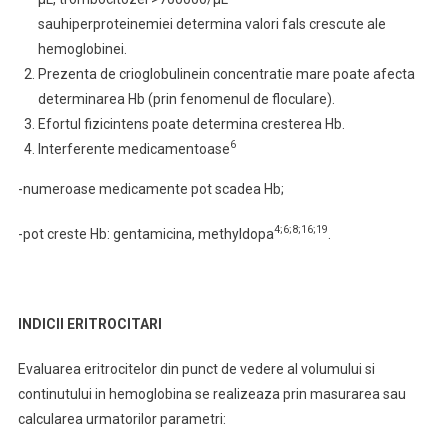
sauhiperproteinemiei determina valori fals crescute ale
hemoglobinei.
Prezenta de crioglobulinein concentratie mare poate afecta
determinarea Hb (prin fenomenul de floculare).
Efortul fizicintens poate determina cresterea Hb.
6
Interferente medicamentoase
-numeroase medicamente pot scadea Hb;
4;6;8;16;19
-pot creste Hb: gentamicina, methyldopa
.
INDICII ERITROCITARI
Evaluarea eritrocitelor din punct de vedere al volumului si
continutului in hemoglobina se realizeaza prin masurarea sau
calcularea urmatorilor parametri: