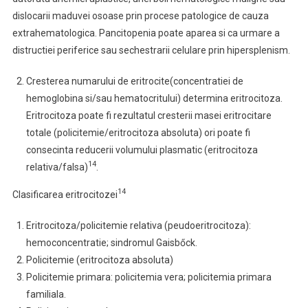
dislocarii maduvei osoase prin procese patologice de cauza
extrahematologica. Pancitopenia poate aparea si ca urmare a
distructiei periferice sau sechestrarii celulare prin hipersplenism.
Cresterea numarului de eritrocite(concentratiei de
hemoglobina si/sau hematocritului)
determina eritrocitoza.
Eritrocitoza poate fi rezultatul cresterii masei eritrocitare
totale (policitemie/eritrocitoza absoluta) ori poate fi
consecinta reducerii volumului plasmatic (eritrocitoza
14
relativa/falsa)
.
14
Clasificarea eritrocitozei
Eritrocitoza/policitemie relativa (peudoeritrocitoza):
hemoconcentratie; sindromul Gaisbőck.
Policitemie (eritrocitoza absoluta)
Policitemie primara: policitemia vera; policitemia primara
familiala.