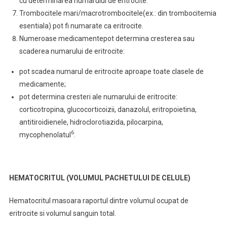
cu determinarea numarului de eritrocite.
Trombocitele mari/macrotrombocitele(ex.: din trombocitemia
esentiala) pot fi numarate ca eritrocite.
Numeroase medicamentepot determina cresterea sau
scaderea numarului de eritrocite:
pot scadea numarul de eritrocite aproape toate clasele de
medicamente;
pot determina cresteri ale numarului de eritrocite:
corticotropina, glucocorticoizii, danazolul, eritropoietina,
antitiroidienele, hidroclorotiazida, pilocarpina,
6
mycophenolatul
.
HEMATOCRITUL (VOLUMUL PACHETULUI DE CELULE)
Hematocritul masoara raportul dintre volumul ocupat de
eritrocite si volumul sanguin total.