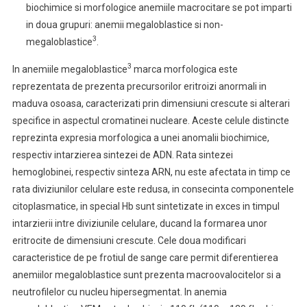
biochimice si morfologice anemiile macrocitare se pot imparti
in doua grupuri: anemii megaloblastice si non-
3
megaloblastice
.
3
In anemiile megaloblastice
marca morfologica este
reprezentata de prezenta precursorilor eritroizi anormali in
maduva osoasa, caracterizati prin dimensiuni crescute si alterari
specifice in aspectul cromatinei nucleare. Aceste celule distincte
reprezinta expresia morfologica a unei anomalii biochimice,
respectiv intarzierea sintezei de ADN. Rata sintezei
hemoglobinei, respectiv sinteza ARN, nu este afectata in timp ce
rata diviziunilor celulare este redusa, in consecinta componentele
citoplasmatice, in special Hb sunt sintetizate in exces in timpul
intarzierii intre diviziunile celulare, ducand la formarea unor
eritrocite de dimensiuni crescute. Cele doua modificari
caracteristice de pe frotiul de sange care permit diferentierea
anemiilor megaloblastice sunt prezenta macroovalocitelor si a
neutrofilelor cu nucleu hipersegmentat. In anemia