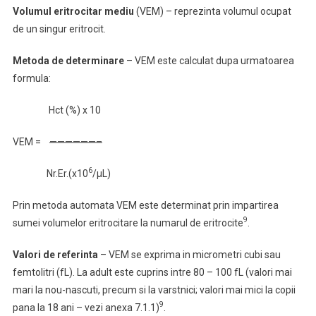
Volumul eritrocitar mediu
(VEM)
– reprezinta volumul ocupat
de un singur eritrocit.
Metoda de determinare
– VEM este calculat dupa urmatoarea
formula:
Hct (%) x 10
VEM =
——————–
6
Nr.Er.(x10
/μL)
Prin metoda automata VEM este determinat prin impartirea
9
sumei
volumelor eritrocitare la numarul de eritrocite
.
Valori de referinta
– VEM se exprima in micrometri cubi sau
femtolitri (fL). La adult este cuprins intre 80 – 100 fL (valori mai
mari la nou-nascuti, precum si la varstnici; valori mai mici la copii
9
pana la 18 ani – vezi anexa 7.1.1)
.