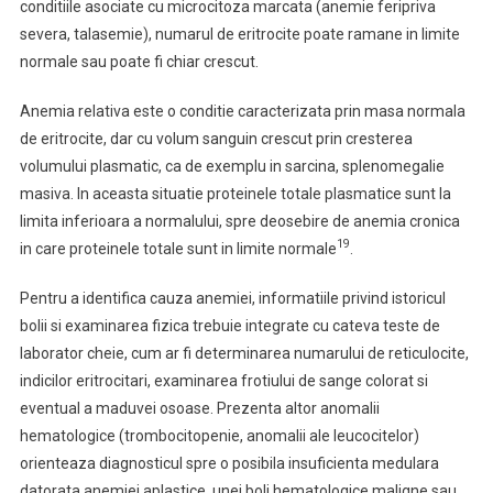
conditiile asociate cu microcitoza marcata (anemie feripriva
severa, talasemie), numarul de eritrocite poate ramane in limite
normale sau poate fi chiar crescut.
Anemia relativa este o conditie caracterizata prin masa normala
de eritrocite, dar cu volum sanguin crescut prin cresterea
volumului plasmatic, ca de exemplu in sarcina, splenomegalie
masiva. In aceasta situatie proteinele totale plasmatice sunt la
limita inferioara a normalului, spre deosebire de anemia cronica
19
in care proteinele totale sunt in limite normale
.
Pentru a identifica cauza anemiei, informatiile privind istoricul
bolii si examinarea fizica trebuie integrate cu cateva teste de
laborator cheie, cum ar fi determinarea numarului de reticulocite,
indicilor eritrocitari, examinarea frotiului de sange colorat si
eventual a maduvei osoase. Prezenta altor anomalii
hematologice (trombocitopenie, anomalii ale leucocitelor)
orienteaza diagnosticul spre o posibila insuficienta medulara
datorata anemiei aplastice, unei boli hematologice maligne sau