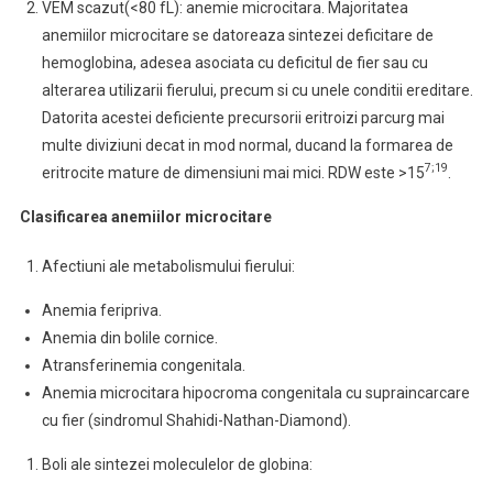
VEM scazut(<80 fL): anemie microcitara. Majoritatea
anemiilor microcitare se datoreaza sintezei deficitare de
hemoglobina, adesea asociata cu deficitul de fier sau cu
alterarea utilizarii fierului, precum si cu unele conditii ereditare.
Datorita acestei deficiente precursorii eritroizi parcurg mai
multe diviziuni decat in mod normal, ducand la formarea de
7;19
eritrocite mature de dimensiuni mai mici. RDW este >15
.
Clasificarea anemiilor microcitare
Afectiuni ale metabolismului fierului:
Anemia feripriva.
Anemia din bolile cornice.
Atransferinemia congenitala.
Anemia microcitara hipocroma congenitala cu supraincarcare
cu fier (sindromul Shahidi-Nathan-Diamond).
Boli ale sintezei moleculelor de globina: