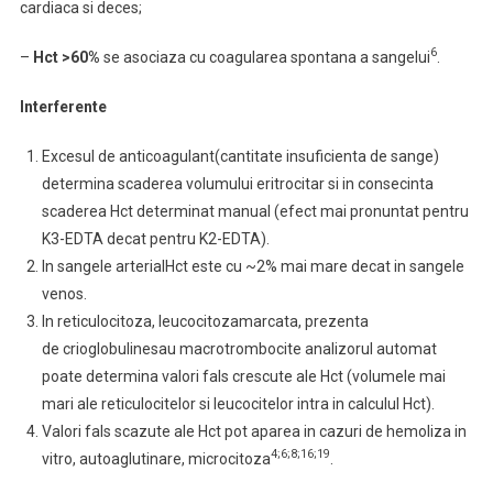
cardiaca si deces;
6
–
Hct >60%
se asociaza cu coagularea spontana a sangelui
.
Interferente
Excesul de anticoagulant(cantitate insuficienta de sange)
determina scaderea volumului eritrocitar si in consecinta
scaderea Hct determinat manual (efect mai pronuntat pentru
K3-EDTA decat pentru K2-EDTA).
In sangele arterialHct este cu ~2% mai mare decat in sangele
venos.
In reticulocitoza, leucocitozamarcata, prezenta
de crioglobulinesau macrotrombocite analizorul automat
poate determina valori fals crescute ale Hct (volumele mai
mari ale reticulocitelor si leucocitelor intra in calculul Hct).
Valori fals scazute ale Hct pot aparea in cazuri de hemoliza in
4;6;8;16;19
vitro, autoaglutinare, microcitoza
.