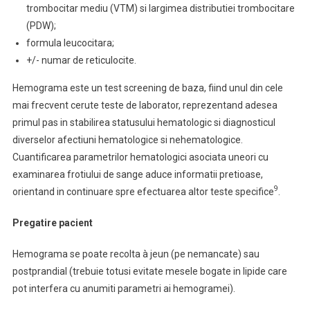
trombocitar mediu (VTM) si largimea distributiei trombocitare
(PDW);
formula leucocitara;
+/- numar de reticulocite.
Hemograma este un test screening de baza, fiind unul din cele
mai frecvent cerute teste de laborator, reprezentand adesea
primul pas in stabilirea statusului hematologic si diagnosticul
diverselor afectiuni hematologice si nehematologice.
Cuantificarea parametrilor hematologici asociata uneori cu
examinarea frotiului de sange aduce informatii pretioase,
9
orientand in continuare spre efectuarea altor teste specifice
.
Pregatire pacient
Hemograma se poate recolta à jeun (pe nemancate) sau
postprandial (trebuie totusi evitate mesele bogate in lipide care
pot interfera cu anumiti parametri ai hemogramei).