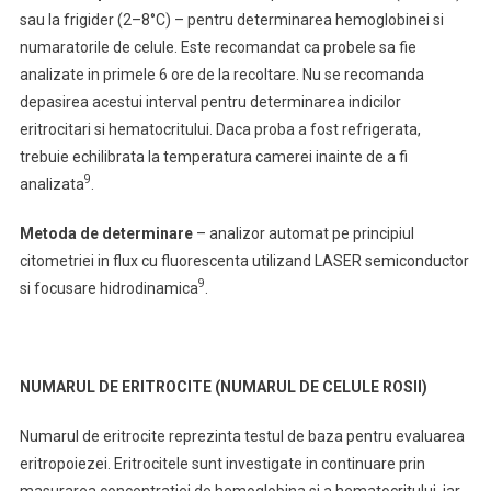
sau la frigider (2–8°C) – pentru determinarea hemoglobinei si
numaratorile de celule. Este recomandat ca probele sa fie
analizate in primele 6 ore de la recoltare. Nu se recomanda
depasirea acestui interval pentru determinarea indicilor
eritrocitari si hematocritului. Daca proba a fost refrigerata,
trebuie echilibrata la temperatura camerei inainte de a fi
9
analizata
.
Metoda de determinare
– analizor automat pe principiul
citometriei in flux cu fluorescenta utilizand LASER semiconductor
9
si focusare hidrodinamica
.
NUMARUL DE ERITROCITE (NUMARUL DE CELULE ROSII)
Numarul de eritrocite reprezinta testul de baza pentru evaluarea
eritropoiezei. Eritrocitele sunt investigate in continuare prin