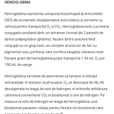
HEMOGLOBINA
Hemoglobina reprezinta componentul principal al eritrocitelor
(95% din proteinele citoplasmatice eritrocitare) si serveste ca
vehicul pentru transportul O
si CO
. Hemoglobina este o proteina
2
2
conjugata constand dintr-un tetramer format din 2 perechi de
lanturi polipeptidice (globine), fiecare dintre acestea fiind
conjugat cu un grup hem, un complex al unui ion de fier cu
pigmentul rosu, porfirina, care confera sangelui culoarea rosie.
Fiecare gram de hemoglobina poate transporta 1.34 mL O
per
2
100 mL de sange.
Hemoglobina serveste de asemenea ca tampon in lichidul
extracelular. In tesuturi, la pH scazut, O
se disociaza de Hb; Hb
2
deoxigenata se leaga de ionii de hidrogen; in eritrocite anhidraza
carbonica converteste CO
in bicarbonat si ioni de hidrogen. Pe
2
masura ce ionii de hidrogen se leaga de hemoglobina, ionii
bicarbonat parasesc celula; pentru fiecare ion bicarbonat care
6