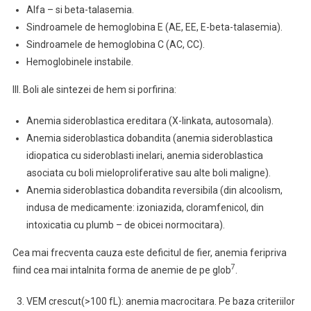
Alfa – si beta-talasemia.
Sindroamele de hemoglobina E (AE, EE, E-beta-talasemia).
Sindroamele de hemoglobina C (AC, CC).
Hemoglobinele instabile.
III. Boli ale sintezei de hem si porfirina:
Anemia sideroblastica ereditara (X-linkata, autosomala).
Anemia sideroblastica dobandita (anemia sideroblastica
idiopatica cu sideroblasti inelari, anemia sideroblastica
asociata cu boli mieloproliferative sau alte boli maligne).
Anemia sideroblastica dobandita reversibila (din alcoolism,
indusa de medicamente: izoniazida, cloramfenicol, din
intoxicatia cu plumb – de obicei normocitara).
Cea mai frecventa cauza este deficitul de fier, anemia feripriva
7
fiind cea mai intalnita forma de anemie de pe glob
.
VEM crescut(>100 fL): anemia macrocitara. Pe baza criteriilor