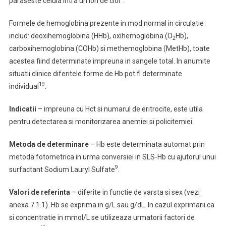
paraseste celula intra un ion de clor
.
Formele de hemoglobina prezente in mod normal in circulatie
includ: deoxihemoglobina (HHb), oxihemoglobina (O
Hb),
2
carboxihemoglobina (COHb) si methemoglobina (MetHb), toate
acestea fiind determinate impreuna in sangele total. In anumite
situatii clinice diferitele forme de Hb pot fi determinate
19
individual
.
Indicatii
–
impreuna cu Hct si numarul de eritrocite, este utila
pentru detectarea si monitorizarea anemiei si policitemiei.
Metoda de determinare
– Hb este determinata automat prin
metoda fotometrica in urma conversiei in SLS-Hb cu ajutorul unui
9
surfactant Sodium Lauryl Sulfate
.
Valori de referinta
– diferite in functie de varsta si sex (vezi
anexa 7.1.1). Hb se exprima in g/L sau g/dL. In cazul exprimarii ca
si concentratie in mmol/L se utilizeaza urmatorii factori de