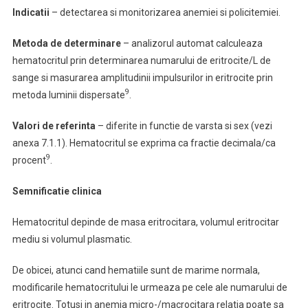
Indicatii
– detectarea si monitorizarea anemiei si policitemiei.
Metoda de determinare
– analizorul automat calculeaza
hematocritul prin determinarea numarului de eritrocite/L de
sange si masurarea amplitudinii impulsurilor in eritrocite prin
9
metoda luminii dispersate
.
Valori de referinta
– diferite in functie de varsta si sex (vezi
anexa 7.1.1). Hematocritul se exprima ca fractie decimala/ca
9
procent
.
Semnificatie clinica
Hematocritul depinde de masa eritrocitara, volumul eritrocitar
mediu si volumul plasmatic.
De obicei, atunci cand hematiile sunt de marime normala,
modificarile hematocritului le urmeaza pe cele ale numarului de
eritrocite. Totusi in anemia micro-/macrocitara relatia poate sa