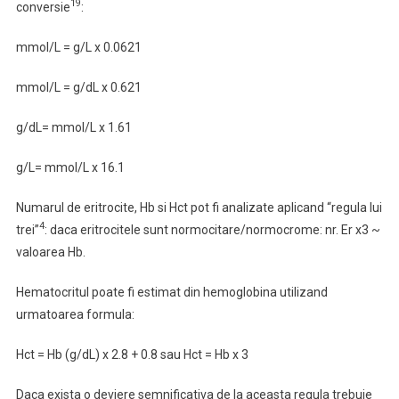
19
conversie
:
mmol/L = g/L x 0.0621
mmol/L = g/dL x 0.621
g/dL= mmol/L x 1.61
g/L= mmol/L x 16.1
Numarul de eritrocite, Hb si Hct pot fi analizate aplicand “regula lui
4
trei”
: daca eritrocitele sunt normocitare/normocrome: nr. Er x3 ~
valoarea Hb.
Hematocritul poate fi estimat din hemoglobina utilizand
urmatoarea formula:
Hct = Hb (g/dL) x 2.8 + 0.8 sau Hct = Hb x 3
Daca exista o deviere semnificativa de la aceasta regula trebuie