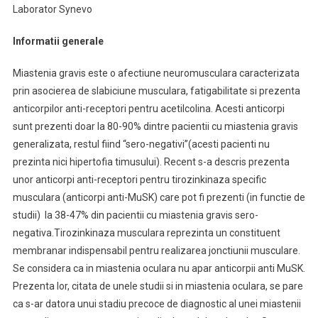
Laborator Synevo
Informatii generale
Miastenia gravis este o afectiune neuromusculara caracterizata
prin asocierea de slabiciune musculara, fatigabilitate si prezenta
anticorpilor anti-receptori pentru acetilcolina. Acesti anticorpi
sunt prezenti doar la 80-90% dintre pacientii cu miastenia gravis
generalizata, restul fiind “sero-negativi”(acesti pacienti nu
prezinta nici hipertofia timusului). Recent s-a descris prezenta
unor anticorpi anti-receptori pentru tirozinkinaza specific
musculara (anticorpi anti-MuSK) care pot fi prezenti (in functie de
studii) la 38-47% din pacientii cu miastenia gravis sero-
negativa.Tirozinkinaza musculara reprezinta un constituent
membranar indispensabil pentru realizarea jonctiunii musculare.
Se considera ca in miastenia oculara nu apar anticorpii anti MuSK.
Prezenta lor, citata de unele studii si in miastenia oculara, se pare
ca s-ar datora unui stadiu precoce de diagnostic al unei miastenii