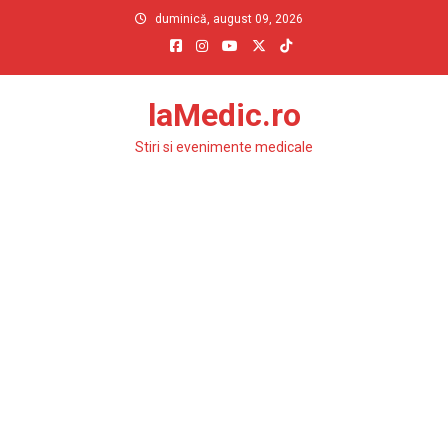
Skip
duminică, august 09, 2026
to
content
laMedic.ro
Stiri si evenimente medicale