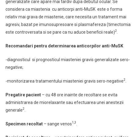
generalizate care apare mai tardiv dupa debutul ocular. Se
considera ca miastenia cu anticorpi anti-MuSK este o forma
relativ mai grava de miastenie, care necesita un tratament mai
agresiv, bazat pe imunosupresoare si plasmafereza (timectomia
2
este controversata si se pare ca nu aduce beneficii reale)
.
Recomandari pentru determinarea anticorpilor anti-MuSK
-diagnosticul si prognosticul miasteniei gravis generalizate sero-
negative;
2
-monitorizarea tratamentului miasteniei gravis sero-negative
.
Pregatire pacient
–
cu 48 ore inainte de recoltare se evita
administrarea de miorelaxante sau efectuarea unei anestezii
2
generale
.
1,3
Specimen recoltat
– sange venos
.