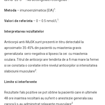
1
Metoda
– imunoenzimatica (EIA)
.
1
Valori de referinta
– 0 – 0.5 nmol/L
.
Interpretarea rezultatelor
Anticorpii anti-MuSK sunt prezenti in titru detectabil la
aproximativ 35-45% din pacientii cu miastenia gravis
generalizata sero-negativa si lipsesc la cei cu miastenia
oculara..Titrul de anticorpi are tendinta de a fi mai mare la femei
si se constata o corelatie intre nivelul anticorpilor si intensitatea
2
slabiciunii musculare
.
Limite si interferente
Rezultate fals pozitive se pot obtine la pacientii care in ultimele
48 ore inaintea recoltarii au suferit o anestezie generala sau
2
carora li s-au adminstrat relaxante musculare
.