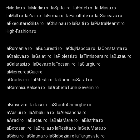
eMedic.ro
laMedic.ro
laSpital.ro
laHotel.ro
la-Masa.ro
laMall.ro
laZiar.ro
laFirma.ro
laFacultate.ro
la-Suceava.ro
laExecutareSilita.ro
laChisinau.ro
laBalti.ro
laPiatraNeamt.ro
High-Fashion.ro
laRomania.ro
laBucuresti.ro
laClujNapoca.ro
laConstanta.ro
laCraiova.ro
laGalati.ro
laPloiesti.ro
laTimisoara.ro
laBuzau.ro
laCalarasi.ro
laDeva.ro
laFocsani.ro
laGiurgiu.ro
laMiercureaCiuc.ro
laOradea.ro
laPitesti.ro
laRamnicuSarat.ro
laRamnicuValcea.ro
laDrobetaTurnuSeverin.ro
laBrasov.ro
la-Iasi.ro
laSfantuGheorghe.ro
laVaslui.ro
laAlbaIulia.ro
laAlexandria.ro
laArad.ro
laBacau.ro
laBaiaMare.ro
laBistrita.ro
laBotosani.ro
laBraila.ro
laResita.ro
laSatuMare.ro
laSibiu.ro
laSlatina.ro
laSlobozia.ro
laTargoviste.ro