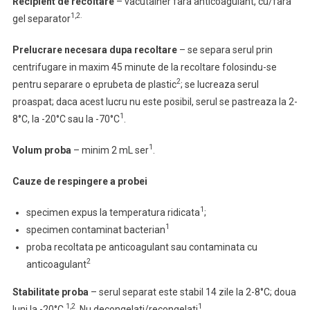
Recipient de recoltare
– vacutainer fara anticoagulant, cu/fara
1,2.
gel separator
Prelucrare necesara dupa recoltare
– se separa serul prin
centrifugare in maxim 45 minute de la recoltare folosindu-se
2
pentru separare o eprubeta de plastic
; se lucreaza serul
proaspat; daca acest lucru nu este posibil, serul se pastreaza la 2-
1
8°C, la -20°C sau la -70°C
.
1
Volum proba
– minim 2 mL ser
.
Cauze de respingere
a probei
1
specimen expus la temperatura ridicata
;
1
specimen contaminat bacterian
proba recoltata pe anticoagulant sau contaminata cu
2
anticoagulant
Stabilitate proba
–
serul separat este stabil 14 zile la 2-8°C; doua
1,2
1
luni la -20°C
. Nu decongelati/recongelati
.