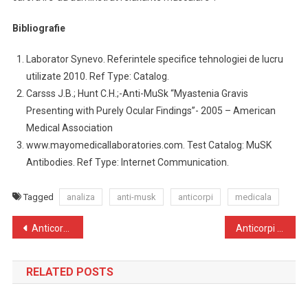
Bibliografie
Laborator Synevo. Referintele specifice tehnologiei de lucru
utilizate 2010. Ref Type: Catalog.
Carsss J.B.; Hunt C.H.;-Anti-MuSk “Myastenia Gravis
Presenting with Purely Ocular Findings”- 2005 – American
Medical Association
www.mayomedicallaboratories.com. Test Catalog: MuSK
Antibodies. Ref Type: Internet Communication.
Tagged
analiza
anti-musk
anticorpi
medicala
Navigare
Anticorpi anti-MOG glicoproteina oligodendrocitara a mielinei
Anticorpi anti-neuronali
în
RELATED POSTS
articole