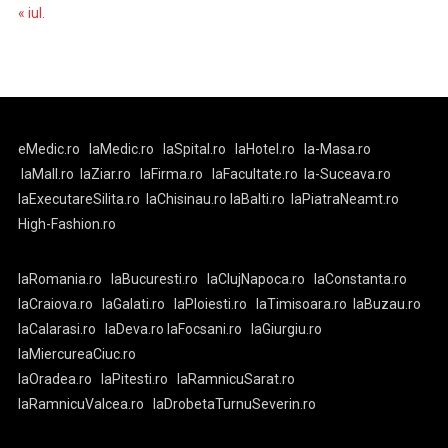
« iul.
eMedic.ro
laMedic.ro
laSpital.ro
laHotel.ro
la-Masa.ro
laMall.ro
laZiar.ro
laFirma.ro
laFacultate.ro
la-Suceava.ro
laExecutareSilita.ro
laChisinau.ro
laBalti.ro
laPiatraNeamt.ro
High-Fashion.ro
laRomania.ro
laBucuresti.ro
laClujNapoca.ro
laConstanta.ro
laCraiova.ro
laGalati.ro
laPloiesti.ro
laTimisoara.ro
laBuzau.ro
laCalarasi.ro
laDeva.ro
laFocsani.ro
laGiurgiu.ro
laMiercureaCiuc.ro
laOradea.ro
laPitesti.ro
laRamnicuSarat.ro
laRamnicuValcea.ro
laDrobetaTurnuSeverin.ro