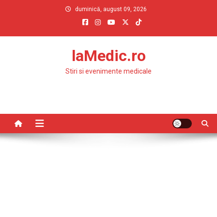
Skip
duminică, august 09, 2026
to
content
laMedic.ro
Stiri si evenimente medicale