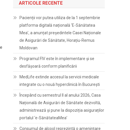
ARTICOLE RECENTE
Pacienții vor putea utiliza de la 1 septembrie
platforma digitală națională ‘E-Sănătatea
Mea’, a anunțat președintele Casei Naționale
de Asigurări de Sănătate, Horațiu-Remus
le
Moldovan
Programul FIV este în implementare și se
desfășoară conform planificării
.
MedLife extinde accesul la servicii medicale
integrate cu o nouă hyperclinică în București
Începând cu semestrul II al anului 2026, Casa
Națională de Asigurări de Sănătate dezvoltă,
administrează și pune la dispoziția asiguraților
portalul ‘e-SănătateaMea’
Consumul de alcool reprezintă o amenințare