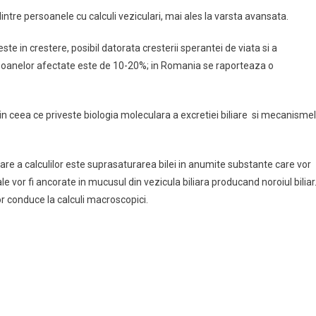
 dintre persoanele cu calculi veziculari, mai ales la varsta avansata.
ste in crestere, posibil datorata cresterii sperantei de viata si a
ersoanelor afectate este de 10-20%; in Romania se raporteaza o
 in ceea ce priveste biologia moleculara a excretiei biliare si mecanisme
e a calculilor este suprasaturarea bilei in anumite substante care vor
le vor fi ancorate in mucusul din vezicula biliara producand noroiul biliar
vor conduce la calculi macroscopici.