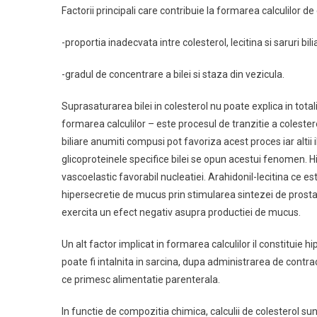
Factorii principali care contribuie la formarea calculilor de
-proportia inadecvata intre colesterol, lecitina si saruri bi
-gradul de concentrare a bilei si staza din vezicula.
Suprasaturarea bilei in colesterol nu poate explica in totali
formarea calculilor – este procesul de tranzitie a colesterolu
biliare anumiti compusi pot favoriza acest proces iar altii
glicoproteinele specifice bilei se opun acestui fenomen. 
vascoelastic favorabil nucleatiei. Arahidonil-lecitina ce es
hipersecretie de mucus prin stimularea sintezei de prostan
exercita un efect negativ asupra productiei de mucus.
Un alt factor implicat in formarea calculilor il constituie 
poate fi intalnita in sarcina, dupa administrarea de contrace
ce primesc alimentatie parenterala.
In functie de compozitia chimica, calculii de colesterol sun