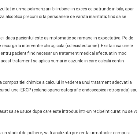
zultat in urma polimerizarii bilirubinei in exces ce patrunde in bila; apar
za alcoolica precum si la persoanele de varsta inaintata; tind sa se
obicei, daca pacientul este asimptomatic se ramane in expectativa. Pe de
recurga la interventie chirugicala (colecistectomie). Exista insa unele
 pentru pacient fiind necesar un tratament medical efectuat in mod
acest tratament se aplica numai in cazurile in care calculii contin
ea compozitiei chimice a calcului in vederea unui tratament adecvat la
 in cursul unei ERCP (colangiopancreatografie endoscopica retrograda) sa
lasat sa se usuce dupa care este introdus intr-un recipeint curat; nu se v
 in stadiul de pulbere; va fi analizata prezenta urmatorilor compusi: