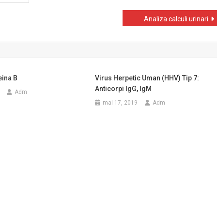
Analiza calculi urinari
eina B
Virus Herpetic Uman (HHV) Tip 7:
Anticorpi IgG, IgM
Adm
mai 17, 2019
Adm