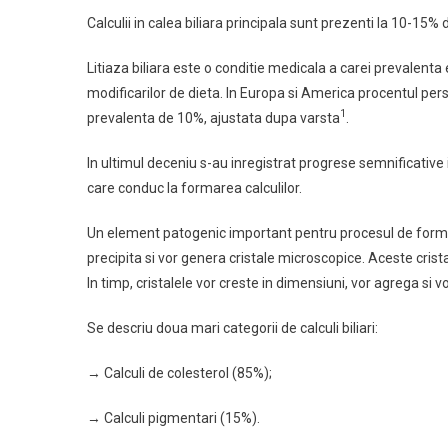
Calculii in calea biliara principala sunt prezenti la 10-15%
Litiaza biliara este o conditie medicala a carei prevalenta e
modificarilor de dieta. In Europa si America procentul p
1
prevalenta de 10%, ajustata dupa varsta
.
In ultimul deceniu s-au inregistrat progrese semnificative
care conduc la formarea calculilor.
Un element patogenic important pentru procesul de formar
precipita si vor genera cristale microscopice. Aceste crista
In timp, cristalele vor creste in dimensiuni, vor agrega si 
Se descriu doua mari categorii de calculi biliari:
→ Calculi de colesterol (85%);
→ Calculi pigmentari (15%).