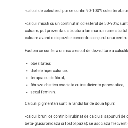
-calculi de colesterol pur ce contin 90-100% colesterol; s
-calculi micsti cu un continut in colesterol de 50-90%; sunt
culoare; pot prezenta o structura laminara, in care stratul
culoare avand o dispozitie concentrica in jurul unui centr
Factorii ce confera un risc crescut de dezvoltare a calculil
obezitatea;
dietele hipercalorice;
terapia cu clofibrat;
fibroza chistica asociata cu insuficienta pancreatica;
sexul feminin.
Calculii pigmentari sunt la randul lor de doua tipuri:
-calculi bruni ce contin bilirubinat de calciu si sapunuri d
beta-glucuronidaza si fosfolipaza); se asociaza frecvent cu