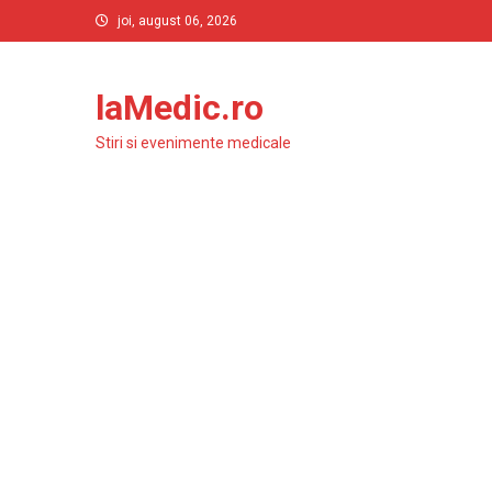
Skip
joi, august 06, 2026
to
content
laMedic.ro
Stiri si evenimente medicale