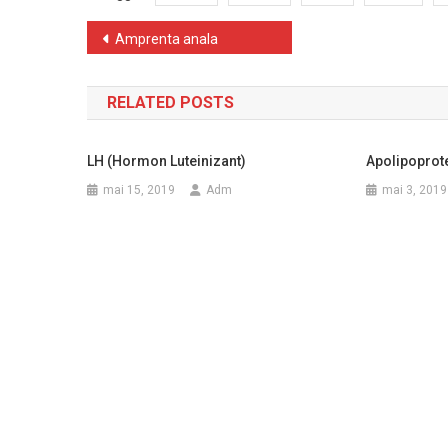
Navigare
Amprenta anala
în
RELATED POSTS
articole
LH (hormon Luteinizant)
Apolipoprot
mai 15, 2019
Adm
mai 3, 2019