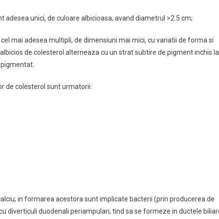
unt adesea unici, de culoare albicioasa, avand diametrul >2.5 cm;
 cel mai adesea multipli, de dimensiuni mai mici, cu variatii de forma si
 albicios de colesterol alterneaza cu un strat subtire de pigment inchis la
u pigmentat.
or de colesterol sunt urmatorii:
e calciu; in formarea acestora sunt implicate bacterii (prin producerea de
 diverticuli duodenali periampulari; tind sa se formeze in ductele biliar