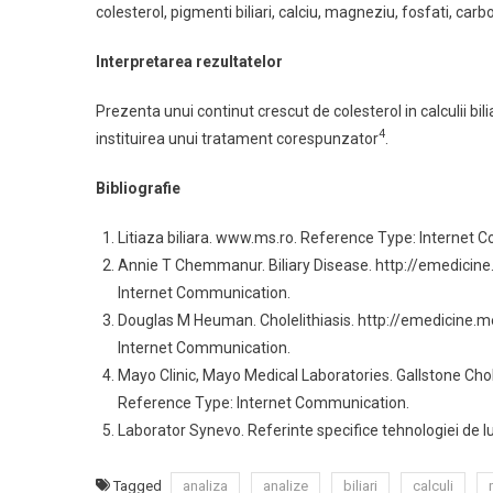
colesterol, pigmenti biliari, calciu, magneziu, fosfati, carb
Interpretarea rezultatelor
Prezenta unui continut crescut de colesterol in calculii bi
4
instituirea unui tratament corespunzator
.
Bibliografie
Litiaza biliara. www.ms.ro. Reference Type: Internet 
Annie T Chemmanur. Biliary Disease. http://emedici
Internet Communication.
Douglas M Heuman. Cholelithiasis. http://emedicine.
Internet Communication.
Mayo Clinic, Mayo Medical Laboratories. Gallstone C
Reference Type: Internet Communication.
Laborator Synevo. Referinte specifice tehnologiei de lu
Tagged
analiza
analize
biliari
calculi