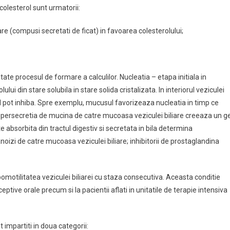
 colesterol sunt urmatorii:
liare (compusi secretati de ficat) in favoarea colesterolului;
tate procesul de formare a calculilor. Nucleatia – etapa initiala in
lui din stare solubila in stare solida cristalizata. In interiorul veziculei
 il pot inhiba. Spre exemplu, mucusul favorizeaza nucleatia in timp ce
Hipersecretia de mucina de catre mucoasa veziculei biliare creeaza un ge
te absorbita din tractul digestiv si secretata in bila determina
oizi de catre mucoasa veziculei biliare; inhibitorii de prostaglandina
hipomotilitatea veziculei biliarei cu staza consecutiva. Aceasta conditie
ptive orale precum si la pacientii aflati in unitatile de terapie intensiva
t impartiti in doua categorii: