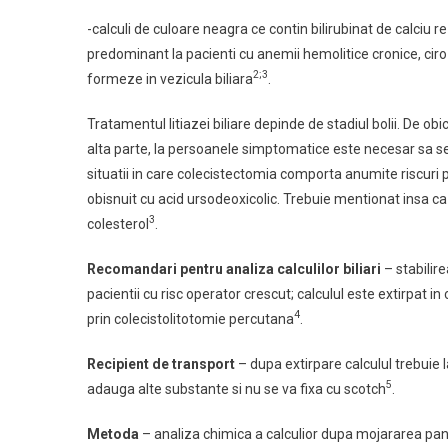
-calculi de culoare neagra ce contin bilirubinat de calciu re
predominant la pacienti cu anemii hemolitice cronice, ciro
2;3
formeze in vezicula biliara
.
Tratamentul litiazei biliare depinde de stadiul bolii. De 
alta parte, la persoanele simptomatice este necesar sa se 
situatii in care colecistectomia comporta anumite riscuri
obisnuit cu acid ursodeoxicolic. Trebuie mentionat insa ca 
3
colesterol
.
Recomandari pentru analiza calculilor biliari
–
stabilir
pacientii cu risc operator crescut; calculul este extirpat
4
prin colecistolitotomie percutana
.
Recipient de transport
– dupa extirpare calculul trebuie 
5
adauga alte substante si nu se va fixa cu scotch
.
Metoda
– analiza chimica a calculior dupa mojararea pana