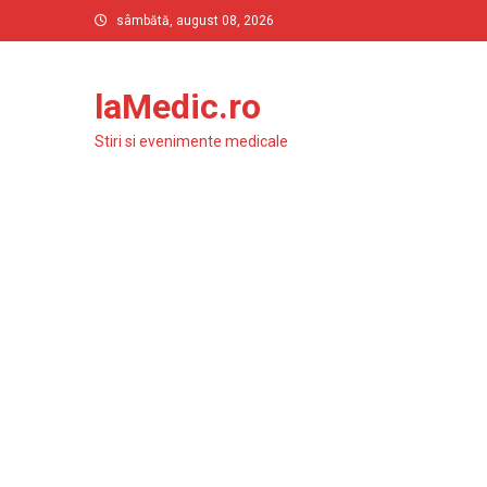
Skip
sâmbătă, august 08, 2026
to
content
laMedic.ro
Stiri si evenimente medicale