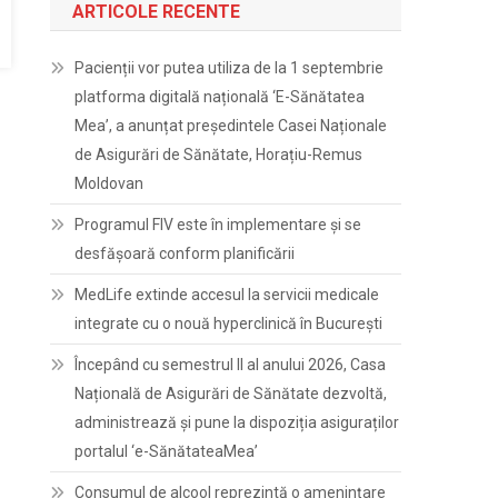
ARTICOLE RECENTE
Pacienții vor putea utiliza de la 1 septembrie
platforma digitală națională ‘E-Sănătatea
Mea’, a anunțat președintele Casei Naționale
de Asigurări de Sănătate, Horațiu-Remus
Moldovan
Programul FIV este în implementare și se
desfășoară conform planificării
MedLife extinde accesul la servicii medicale
integrate cu o nouă hyperclinică în București
Începând cu semestrul II al anului 2026, Casa
Națională de Asigurări de Sănătate dezvoltă,
administrează și pune la dispoziția asiguraților
portalul ‘e-SănătateaMea’
Consumul de alcool reprezintă o amenințare