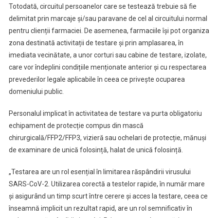
Totodată, circuitul persoanelor care se testează trebuie să fie
delimitat prin marcaje și/sau paravane de cel al circuitului normal
pentru clienții farmaciei. De asemenea, farmaciile își pot organiza
zona destinată activitații de testare și prin amplasarea, în
imediata vecinătate, a unor corturi sau cabine de testare, izolate,
care vor îndeplini condițiile menționate anterior și cu respectarea
prevederilor legale aplicabile în ceea ce privește ocuparea
domeniului public.
Personalul implicat în activitatea de testare va purta obligatoriu
echipament de protecție compus din mască
chirurgicală/FFP2/FFP3, vizieră sau ochelari de protecție, mănuși
de examinare de unică folosință, halat de unică folosință.
„Testarea are un rol esențial în limitarea răspândirii virusului
SARS-CoV-2. Utilizarea corectă a testelor rapide, în număr mare
și asigurând un timp scurt între cerere și acces la testare, ceea ce
înseamnă implicit un rezultat rapid, are un rol semnificativ în