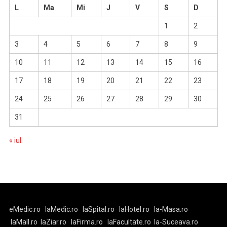
L
Ma
Mi
J
V
S
D
1
2
3
4
5
6
7
8
9
10
11
12
13
14
15
16
17
18
19
20
21
22
23
24
25
26
27
28
29
30
31
« iul.
eMedic.ro
laMedic.ro
laSpital.ro
laHotel.ro
la-Masa.ro
laMall.ro
laZiar.ro
laFirma.ro
laFacultate.ro
la-Suceava.ro