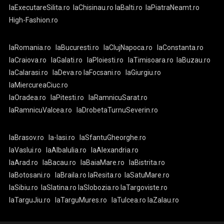
laExecutareSilita.ro
laChisinau.ro
laBalti.ro
laPiatraNeamt.ro
High-Fashion.ro
laRomania.ro
laBucuresti.ro
laClujNapoca.ro
laConstanta.ro
laCraiova.ro
laGalati.ro
laPloiesti.ro
laTimisoara.ro
laBuzau.ro
laCalarasi.ro
laDeva.ro
laFocsani.ro
laGiurgiu.ro
laMiercureaCiuc.ro
laOradea.ro
laPitesti.ro
laRamnicuSarat.ro
laRamnicuValcea.ro
laDrobetaTurnuSeverin.ro
laBrasov.ro
la-Iasi.ro
laSfantuGheorghe.ro
laVaslui.ro
laAlbaIulia.ro
laAlexandria.ro
laArad.ro
laBacau.ro
laBaiaMare.ro
laBistrita.ro
laBotosani.ro
laBraila.ro
laResita.ro
laSatuMare.ro
laSibiu.ro
laSlatina.ro
laSlobozia.ro
laTargoviste.ro
laTarguJiu.ro
laTarguMures.ro
laTulcea.ro
laZalau.ro