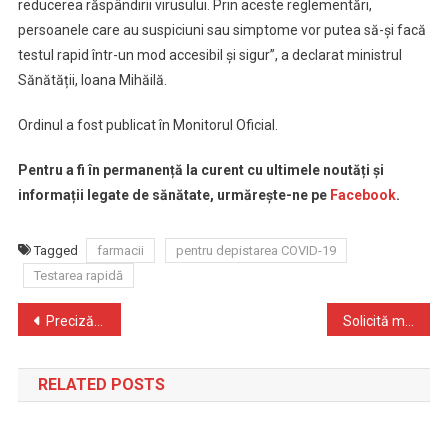
reducerea răspândirii virusului. Prin aceste reglementări,
persoanele care au suspiciuni sau simptome vor putea să-și facă
testul rapid într-un mod accesibil și sigur”, a declarat ministrul
Sănătății, Ioana Mihăilă.
Ordinul a fost publicat în Monitorul Oficial.
Pentru a fi în permanență la curent cu ultimele noutăți și
informații legate de sănătate, urmărește-ne pe
Facebook
.
Tagged
farmacii
pentru depistarea COVID-19
Testarea rapidă
Navigare
Precizări privind administrarea rapelului pentru persoanele vaccinate cu prima doză în străinătate
Solicită medicului de familie vaccin anti-HPV pentru fiica ta!
în
RELATED POSTS
articole