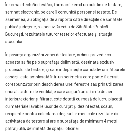
În urma efectuării testării, farmaciile emit un buletin de testare,
semnat electronic, pe care îl comunică persoanei testate. De
asemenea, au obligația de a raporta către direcțiile de sănătate
publică județene, respectiv Direcția de Sănătate Publică
Bucureşti, rezultatele tuturor testelor efectuate și situaţia
stocurilor.
În privința organizării zonei de testare, ordinul prevede ca
aceasta să fie pe o suprafață delimitată, destinată exclusiv
procesului de testare, și care îndeplinește cumulativ următoarele
condiții: este amplasată într-un perimetru care poate fi aerisit
corespunzător prin deschiderea unei ferestre sau prin utilizarea
unui alt sistem de ventilație care asigură un schimb de aer
interior/exterior și filtrare, este dotată cu masă de lucru placată
cu materiale lavabile ușor de curățat și dezinfectat, scaun,
recipiente pentru colectarea deșeurilor medicale rezultate din
activitatea de testare și are o suprafață de minimum 4 metri
pătrați utili, delimitată de spațiul oficinei.