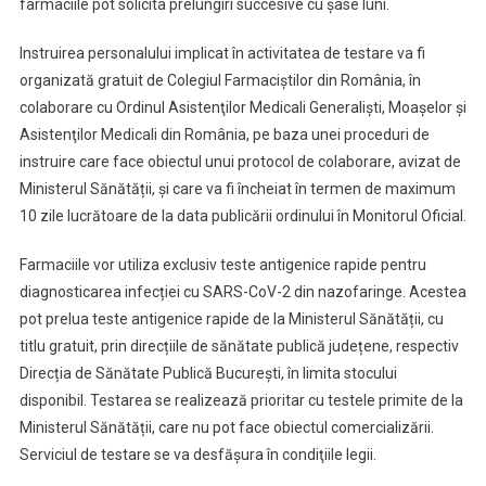
farmaciile pot solicita prelungiri succesive cu șase luni.
Instruirea personalului implicat în activitatea de testare va fi
organizată gratuit de Colegiul Farmaciştilor din România, în
colaborare cu Ordinul Asistenţilor Medicali Generalişti, Moaşelor şi
Asistenţilor Medicali din România, pe baza unei proceduri de
instruire care face obiectul unui protocol de colaborare, avizat de
Ministerul Sănătății, și care va fi încheiat în termen de maximum
10 zile lucrătoare de la data publicării ordinului în Monitorul Oficial.
Farmaciile vor utiliza exclusiv teste antigenice rapide pentru
diagnosticarea infecției cu SARS-CoV-2 din nazofaringe. Acestea
pot prelua teste antigenice rapide de la Ministerul Sănătății, cu
titlu gratuit, prin direcțiile de sănătate publică județene, respectiv
Direcția de Sănătate Publică Bucureşti, în limita stocului
disponibil. Testarea se realizează prioritar cu testele primite de la
Ministerul Sănătății, care nu pot face obiectul comercializării.
Serviciul de testare se va desfăşura în condiţiile legii.