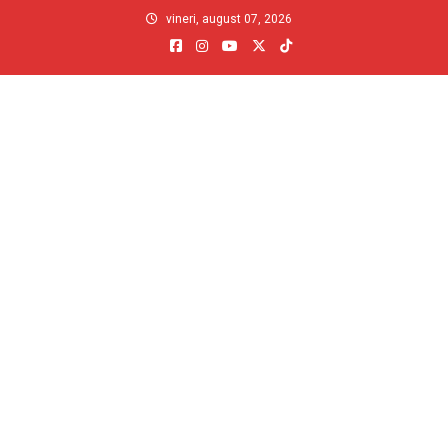
Skip
vineri, august 07, 2026
to
content