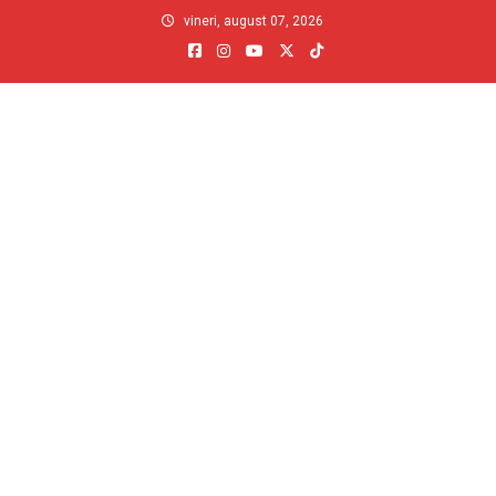
Skip
vineri, august 07, 2026
to
content