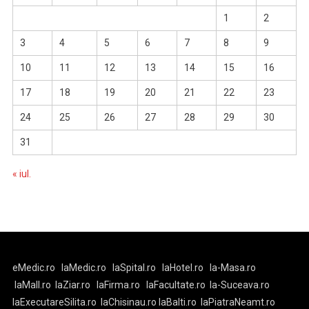
1
2
3
4
5
6
7
8
9
10
11
12
13
14
15
16
17
18
19
20
21
22
23
24
25
26
27
28
29
30
31
« iul.
eMedic.ro
laMedic.ro
laSpital.ro
laHotel.ro
la-Masa.ro
laMall.ro
laZiar.ro
laFirma.ro
laFacultate.ro
la-Suceava.ro
laExecutareSilita.ro
laChisinau.ro
laBalti.ro
laPiatraNeamt.ro