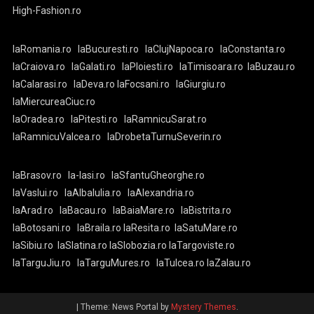
High-Fashion.ro
laRomania.ro
laBucuresti.ro
laClujNapoca.ro
laConstanta.ro
laCraiova.ro
laGalati.ro
laPloiesti.ro
laTimisoara.ro
laBuzau.ro
laCalarasi.ro
laDeva.ro
laFocsani.ro
laGiurgiu.ro
laMiercureaCiuc.ro
laOradea.ro
laPitesti.ro
laRamnicuSarat.ro
laRamnicuValcea.ro
laDrobetaTurnuSeverin.ro
laBrasov.ro
la-Iasi.ro
laSfantuGheorghe.ro
laVaslui.ro
laAlbaIulia.ro
laAlexandria.ro
laArad.ro
laBacau.ro
laBaiaMare.ro
laBistrita.ro
laBotosani.ro
laBraila.ro
laResita.ro
laSatuMare.ro
laSibiu.ro
laSlatina.ro
laSlobozia.ro
laTargoviste.ro
laTarguJiu.ro
laTarguMures.ro
laTulcea.ro
laZalau.ro
|
Theme: News Portal by
Mystery Themes
.