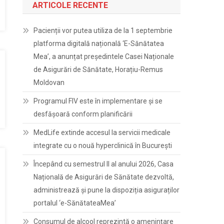
ARTICOLE RECENTE
Pacienții vor putea utiliza de la 1 septembrie
platforma digitală națională ‘E-Sănătatea
Mea’, a anunțat președintele Casei Naționale
de Asigurări de Sănătate, Horațiu-Remus
Moldovan
Programul FIV este în implementare și se
desfășoară conform planificării
MedLife extinde accesul la servicii medicale
integrate cu o nouă hyperclinică în București
Începând cu semestrul II al anului 2026, Casa
Națională de Asigurări de Sănătate dezvoltă,
administrează și pune la dispoziția asiguraților
portalul ‘e-SănătateaMea’
Consumul de alcool reprezintă o amenințare