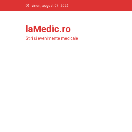
Skip
vineri, august 07, 2026
to
content
laMedic.ro
Stiri si evenimente medicale