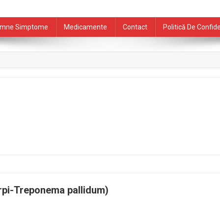
mne Simptome
Medicamente
Contact
Politică De Confide
orpi-Treponema pallidum)