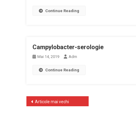
Continue Reading
Campylobacter-serologie
Mai 14, 2019
Adm
Continue Reading
Navigare
Articole mai vechi
în
articole