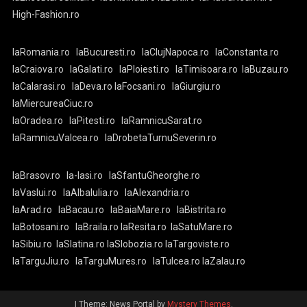
High-Fashion.ro
laRomania.ro
laBucuresti.ro
laClujNapoca.ro
laConstanta.ro
laCraiova.ro
laGalati.ro
laPloiesti.ro
laTimisoara.ro
laBuzau.ro
laCalarasi.ro
laDeva.ro
laFocsani.ro
laGiurgiu.ro
laMiercureaCiuc.ro
laOradea.ro
laPitesti.ro
laRamnicuSarat.ro
laRamnicuValcea.ro
laDrobetaTurnuSeverin.ro
laBrasov.ro
la-Iasi.ro
laSfantuGheorghe.ro
laVaslui.ro
laAlbaIulia.ro
laAlexandria.ro
laArad.ro
laBacau.ro
laBaiaMare.ro
laBistrita.ro
laBotosani.ro
laBraila.ro
laResita.ro
laSatuMare.ro
laSibiu.ro
laSlatina.ro
laSlobozia.ro
laTargoviste.ro
laTarguJiu.ro
laTarguMures.ro
laTulcea.ro
laZalau.ro
|
Theme: News Portal by
Mystery Themes
.