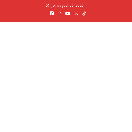
Skip
joi, august 06, 2026
to
content