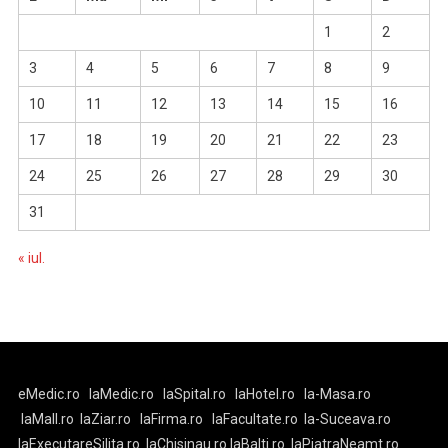
1
2
3
4
5
6
7
8
9
10
11
12
13
14
15
16
17
18
19
20
21
22
23
24
25
26
27
28
29
30
31
« iul.
eMedic.ro
laMedic.ro
laSpital.ro
laHotel.ro
la-Masa.ro
laMall.ro
laZiar.ro
laFirma.ro
laFacultate.ro
la-Suceava.ro
laExecutareSilita.ro
laChisinau.ro
laBalti.ro
laPiatraNeamt.ro