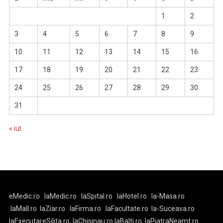
1
2
3
4
5
6
7
8
9
10
11
12
13
14
15
16
17
18
19
20
21
22
23
24
25
26
27
28
29
30
31
« iul.
eMedic.ro
laMedic.ro
laSpital.ro
laHotel.ro
la-Masa.ro
laMall.ro
laZiar.ro
laFirma.ro
laFacultate.ro
la-Suceava.ro
laExecutareSilita.ro
laChisinau.ro
laBalti.ro
laPiatraNeamt.ro