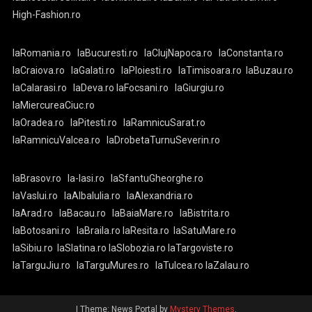
High-Fashion.ro
laRomania.ro
laBucuresti.ro
laClujNapoca.ro
laConstanta.ro
laCraiova.ro
laGalati.ro
laPloiesti.ro
laTimisoara.ro
laBuzau.ro
laCalarasi.ro
laDeva.ro
laFocsani.ro
laGiurgiu.ro
laMiercureaCiuc.ro
laOradea.ro
laPitesti.ro
laRamnicuSarat.ro
laRamnicuValcea.ro
laDrobetaTurnuSeverin.ro
laBrasov.ro
la-Iasi.ro
laSfantuGheorghe.ro
laVaslui.ro
laAlbaIulia.ro
laAlexandria.ro
laArad.ro
laBacau.ro
laBaiaMare.ro
laBistrita.ro
laBotosani.ro
laBraila.ro
laResita.ro
laSatuMare.ro
laSibiu.ro
laSlatina.ro
laSlobozia.ro
laTargoviste.ro
laTarguJiu.ro
laTarguMures.ro
laTulcea.ro
laZalau.ro
|
Theme: News Portal by
Mystery Themes
.