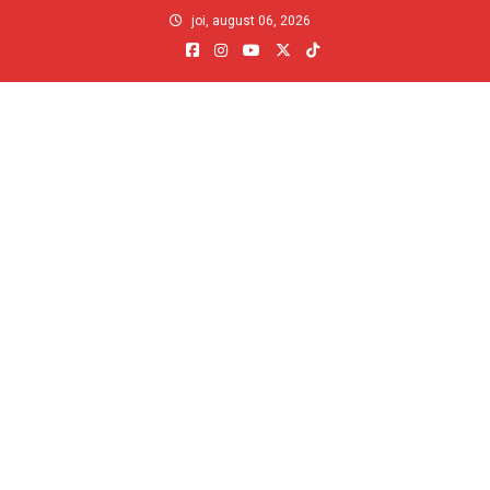
Skip
joi, august 06, 2026
to
content