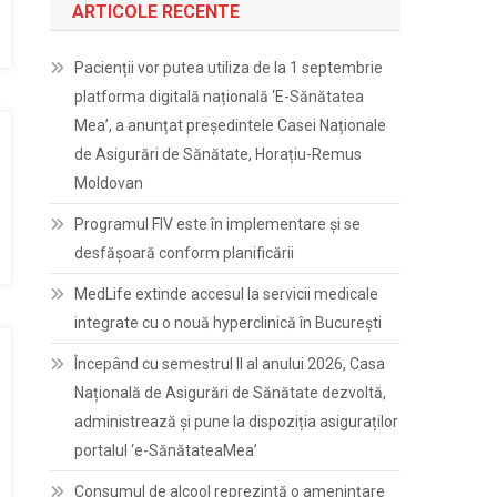
ARTICOLE RECENTE
Pacienții vor putea utiliza de la 1 septembrie
platforma digitală națională ‘E-Sănătatea
Mea’, a anunțat președintele Casei Naționale
de Asigurări de Sănătate, Horațiu-Remus
Moldovan
Programul FIV este în implementare și se
desfășoară conform planificării
MedLife extinde accesul la servicii medicale
integrate cu o nouă hyperclinică în București
Începând cu semestrul II al anului 2026, Casa
Națională de Asigurări de Sănătate dezvoltă,
administrează și pune la dispoziția asiguraților
portalul ‘e-SănătateaMea’
Consumul de alcool reprezintă o amenințare