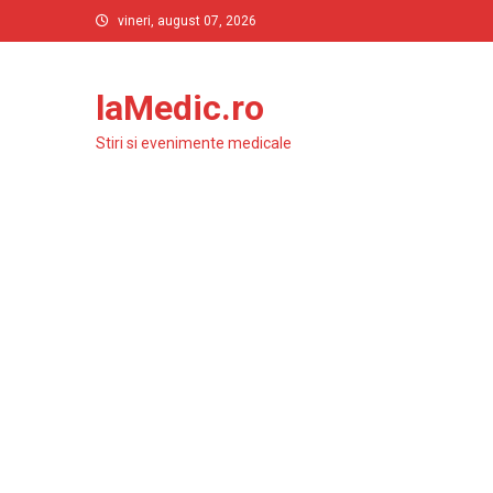
Skip
vineri, august 07, 2026
to
content
laMedic.ro
Stiri si evenimente medicale