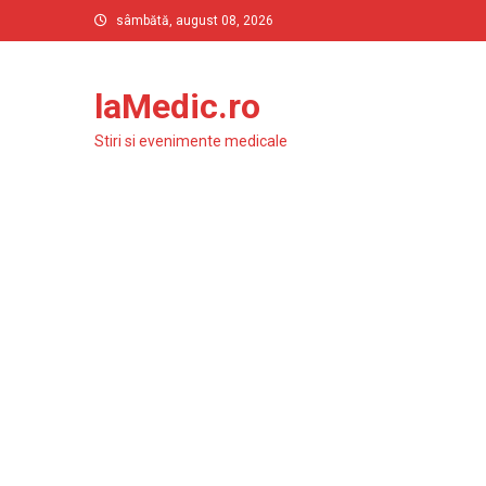
Skip
sâmbătă, august 08, 2026
to
content
laMedic.ro
Stiri si evenimente medicale