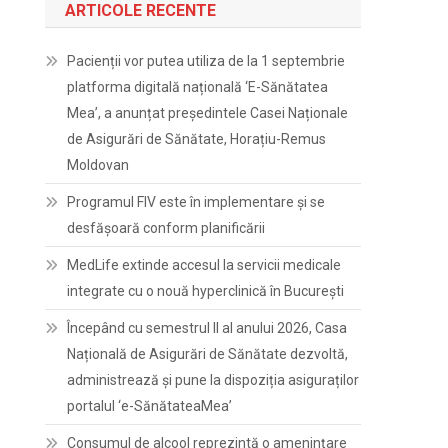
ARTICOLE RECENTE
Pacienții vor putea utiliza de la 1 septembrie
platforma digitală națională ‘E-Sănătatea
Mea’, a anunțat președintele Casei Naționale
de Asigurări de Sănătate, Horațiu-Remus
Moldovan
Programul FIV este în implementare și se
desfășoară conform planificării
MedLife extinde accesul la servicii medicale
integrate cu o nouă hyperclinică în București
Începând cu semestrul II al anului 2026, Casa
Națională de Asigurări de Sănătate dezvoltă,
administrează și pune la dispoziția asiguraților
portalul ‘e-SănătateaMea’
Consumul de alcool reprezintă o amenințare