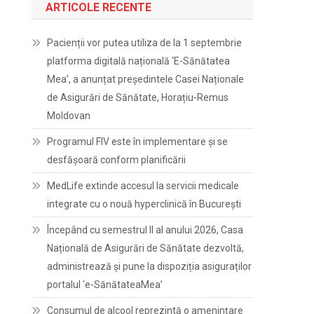
ARTICOLE RECENTE
Pacienții vor putea utiliza de la 1 septembrie
platforma digitală națională ‘E-Sănătatea
Mea’, a anunțat președintele Casei Naționale
de Asigurări de Sănătate, Horațiu-Remus
Moldovan
Programul FIV este în implementare și se
desfășoară conform planificării
MedLife extinde accesul la servicii medicale
integrate cu o nouă hyperclinică în București
Începând cu semestrul II al anului 2026, Casa
Națională de Asigurări de Sănătate dezvoltă,
administrează și pune la dispoziția asiguraților
portalul ‘e-SănătateaMea’
Consumul de alcool reprezintă o amenințare