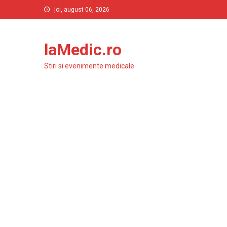
Skip
joi, august 06, 2026
to
content
laMedic.ro
Stiri si evenimente medicale