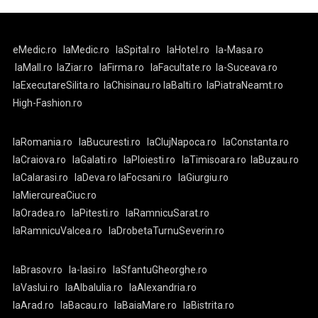
eMedic.ro
laMedic.ro
laSpital.ro
laHotel.ro
la-Masa.ro
laMall.ro
laZiar.ro
laFirma.ro
laFacultate.ro
la-Suceava.ro
laExecutareSilita.ro
laChisinau.ro
laBalti.ro
laPiatraNeamt.ro
High-Fashion.ro
laRomania.ro
laBucuresti.ro
laClujNapoca.ro
laConstanta.ro
laCraiova.ro
laGalati.ro
laPloiesti.ro
laTimisoara.ro
laBuzau.ro
laCalarasi.ro
laDeva.ro
laFocsani.ro
laGiurgiu.ro
laMiercureaCiuc.ro
laOradea.ro
laPitesti.ro
laRamnicuSarat.ro
laRamnicuValcea.ro
laDrobetaTurnuSeverin.ro
laBrasov.ro
la-Iasi.ro
laSfantuGheorghe.ro
laVaslui.ro
laAlbaIulia.ro
laAlexandria.ro
laArad.ro
laBacau.ro
laBaiaMare.ro
laBistrita.ro