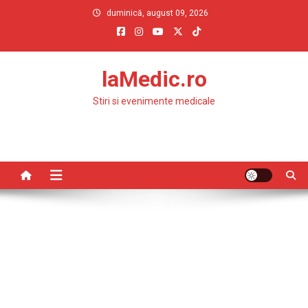
Skip
duminică, august 09, 2026
to
content
laMedic.ro
Stiri si evenimente medicale