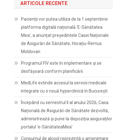
ARTICOLE RECENTE
Pacienții vor putea utiliza de la 1 septembrie
platforma digitală națională ‘E-Sănătatea
Mea’, a anunțat președintele Casei Naționale
de Asigurări de Sănătate, Horațiu-Remus
Moldovan
Programul FIV este în implementare și se
desfășoară conform planificării
MedLife extinde accesul la servicii medicale
integrate cu o nouă hyperclinică în București
Începând cu semestrul II al anului 2026, Casa
Națională de Asigurări de Sănătate dezvoltă,
administrează și pune la dispoziția asiguraților
portalul ‘e-SănătateaMea’
Consumul de alcool reprezintă o amenințare