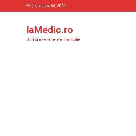
Skip
joi, august 06, 2026
to
content
laMedic.ro
Stiri si evenimente medicale