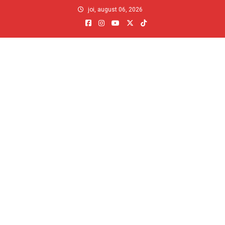
Skip
joi, august 06, 2026
to
content