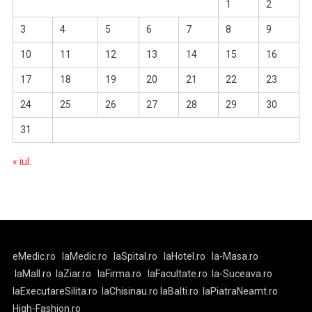
1
2
3
4
5
6
7
8
9
10
11
12
13
14
15
16
17
18
19
20
21
22
23
24
25
26
27
28
29
30
31
« iul.
eMedic.ro
laMedic.ro
laSpital.ro
laHotel.ro
la-Masa.ro
laMall.ro
laZiar.ro
laFirma.ro
laFacultate.ro
la-Suceava.ro
laExecutareSilita.ro
laChisinau.ro
laBalti.ro
laPiatraNeamt.ro
High-Fashion.ro