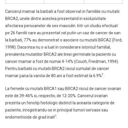
Cancerul mamar la barbati a fost observat in familiile cu mutatii
BRCA2, unele dintre acestea prezentand in exclusivitate
afectarea persoanelor de sex masculin. Intr-un studiu efectuat
pe 26 familii care au prezentat cel putin un caz de cancer de san
la barbati, 77% au demonstrat o asociere cu mutatii BRCA2 (Ford,
1998). Daca insa nu s-a luat in considerare istoricul familial,
prevalenta mutatiilor BRCA2 ale liniei germinale la pacientii cu
cancer mamar a fost de numai 4-14% (Couch, Friedman, 1994).
Pentru barbatii cu mutatii BRCA2 riscul cumulat de cancer
7
mamar pana la varsta de 80 ani a fost estimat la 6.9%
.
La femeile cu mutatii BRCA1 sau BRCA2 riscul de cancer ovarian
este de 39-46% si, respectiv, de 12-20%. Cancerul ovarian
prezinta un fenotip histologic distinct la aceasta categorie de
paciente, inregistrandu-se in principal tumori seroase sau
1
endometrioide de grad inalt
.