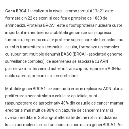
Gena BRCA 1
localizata la nivelul cromozomului 17q21 este
formata din 22 de exoni si codifica o proteina de 1863 de
aminoacizi. Proteina BRCA1 este o fosfoproteina nucleara cu rol
important in mentinerea stabilitatii genomice si in supresia
tumorala; impreuna cu alte proteine supresoare ale tumorilor sau
cu rol in transmiterea semnalului celular, formeaza un complex
cu subunitati multiple denumit BASC (BRCA1-asociated genome
surveillance complex); de asemenea se asociaza cu ARN
polimeraza II intervenind astfel in transcriptie, repararea ADN-lui
dublu catenar, precum si in recombinare.
Mutatiile genei BRCA1, ce conduc la erori in replicarea ADN-ului si
proliferarea necontrolata a celulelor epiteliale, sunt
raspunzatoare de aproximativ 40% din cazurile de cancer mamar
ereditar si mai mult de 80% din cazurile de cancer mamar si
ovarian ereditare. Splicing-ul alternativ detine rol in modularea
localizarii moleculare si functionarea normala a genei BRCA1. Au