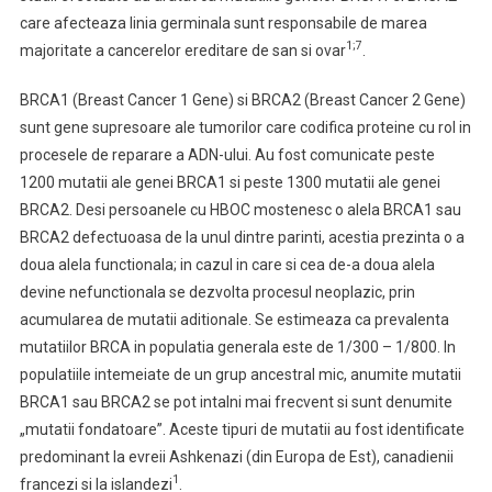
care afecteaza linia germinala sunt responsabile de marea
1;7
majoritate a cancerelor ereditare de san si ovar
.
BRCA1 (Breast Cancer 1 Gene) si BRCA2 (Breast Cancer 2 Gene)
sunt gene supresoare ale tumorilor care codifica proteine cu rol in
procesele de reparare a ADN-ului. Au fost comunicate peste
1200 mutatii ale genei BRCA1 si peste 1300 mutatii ale genei
BRCA2. Desi persoanele cu HBOC mostenesc o alela BRCA1 sau
BRCA2 defectuoasa de la unul dintre parinti, acestia prezinta o a
doua alela functionala; in cazul in care si cea de-a doua alela
devine nefunctionala se dezvolta procesul neoplazic, prin
acumularea de mutatii aditionale. Se estimeaza ca prevalenta
mutatiilor BRCA in populatia generala este de 1/300 – 1/800. In
populatiile intemeiate de un grup ancestral mic, anumite mutatii
BRCA1 sau BRCA2 se pot intalni mai frecvent si sunt denumite
„mutatii fondatoare”. Aceste tipuri de mutatii au fost identificate
predominant la evreii Ashkenazi (din Europa de Est), canadienii
1
francezi si la islandezi
.