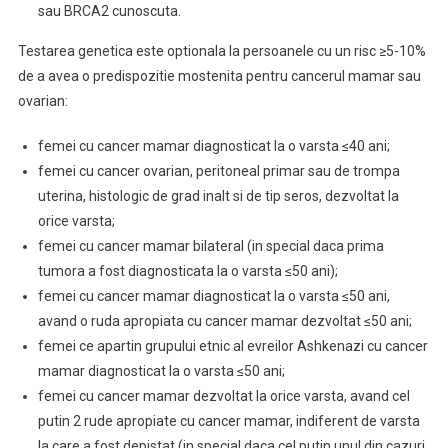
sau BRCA2 cunoscuta.
Testarea genetica este optionala la persoanele cu un risc ≥5-10%
de a avea o predispozitie mostenita pentru cancerul mamar sau
ovarian:
femei cu cancer mamar diagnosticat la o varsta ≤40 ani;
femei cu cancer ovarian, peritoneal primar sau de trompa
uterina, histologic de grad inalt si de tip seros, dezvoltat la
orice varsta;
femei cu cancer mamar bilateral (in special daca prima
tumora a fost diagnosticata la o varsta ≤50 ani);
femei cu cancer mamar diagnosticat la o varsta ≤50 ani,
avand o ruda apropiata cu cancer mamar dezvoltat ≤50 ani;
femei ce apartin grupului etnic al evreilor Ashkenazi cu cancer
mamar diagnosticat la o varsta ≤50 ani;
femei cu cancer mamar dezvoltat la orice varsta, avand cel
putin 2 rude apropiate cu cancer mamar, indiferent de varsta
la care a fost depistat (in special daca cel putin unul din cazuri