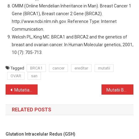
OMIM (Online Mendelian Inheritance in Man). Breast Cancer 1
Gene (BRCA1), Breast cancer 2 Gene (BRCA2).
http://www.ncbi.nlm.nih.gov. Reference Type: Internet
Communication.
Welcsh PL, King MC. BRCA1 and BRCA2 and the genetics of
breast and ovarian cancer. In Human Molecular genetics, 2001,
10 (7): 705-713.
Tagged
BRCA1
cancer
ereditar
mutatii
OVAR
san
Navigare
Mutatia protrombinica (factor II)
Mutatii BRCA2 cancer ereditar san/ovar
în
RELATED POSTS
articole
Glutation Intracelular Redus (GSH)