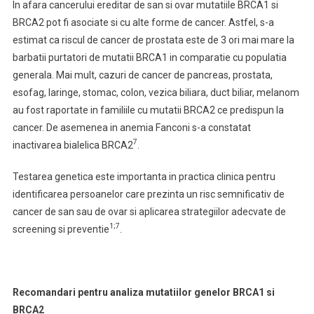
In afara cancerului ereditar de san si ovar mutatiile BRCA1 si
BRCA2 pot fi asociate si cu alte forme de cancer. Astfel, s-a
estimat ca riscul de cancer de prostata este de 3 ori mai mare la
barbatii purtatori de mutatii BRCA1 in comparatie cu populatia
generala. Mai mult, cazuri de cancer de pancreas, prostata,
esofag, laringe, stomac, colon, vezica biliara, duct biliar, melanom
au fost raportate in familiile cu mutatii BRCA2 ce predispun la
cancer. De asemenea in anemia Fanconi s-a constatat
7
inactivarea bialelica BRCA2
.
Testarea genetica este importanta in practica clinica pentru
identificarea persoanelor care prezinta un risc semnificativ de
cancer de san sau de ovar si aplicarea strategiilor adecvate de
1;7
screening si preventie
.
Recomandari pentru analiza mutatiilor genelor BRCA1 si
BRCA2