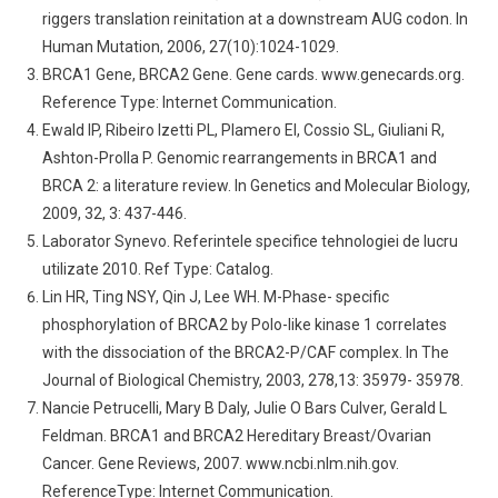
riggers translation reinitation at a downstream AUG codon. In
Human Mutation, 2006, 27(10):1024-1029.
BRCA1 Gene, BRCA2 Gene. Gene cards. www.genecards.org.
Reference Type: Internet Communication.
Ewald IP, Ribeiro Izetti PL, Plamero EI, Cossio SL, Giuliani R,
Ashton-Prolla P. Genomic rearrangements in BRCA1 and
BRCA 2: a literature review. In Genetics and Molecular Biology,
2009, 32, 3: 437-446.
Laborator Synevo. Referintele specifice tehnologiei de lucru
utilizate 2010. Ref Type: Catalog.
Lin HR, Ting NSY, Qin J, Lee WH. M-Phase- specific
phosphorylation of BRCA2 by Polo-like kinase 1 correlates
with the dissociation of the BRCA2-P/CAF complex. In The
Journal of Biological Chemistry, 2003, 278,13: 35979- 35978.
Nancie Petrucelli, Mary B Daly, Julie O Bars Culver, Gerald L
Feldman. BRCA1 and BRCA2 Hereditary Breast/Ovarian
Cancer. Gene Reviews, 2007. www.ncbi.nlm.nih.gov.
ReferenceType: Internet Communication.