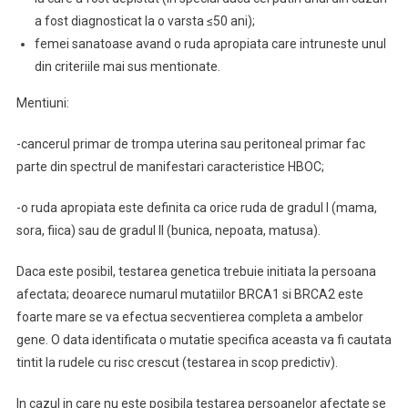
a fost diagnosticat la o varsta ≤50 ani);
femei sanatoase avand o ruda apropiata care intruneste unul
din criteriile mai sus mentionate.
Mentiuni:
-cancerul primar de trompa uterina sau peritoneal primar fac
parte din spectrul de manifestari caracteristice HBOC;
-o ruda apropiata este definita ca orice ruda de gradul I (mama,
sora, fiica) sau de gradul II (bunica, nepoata, matusa).
Daca este posibil, testarea genetica trebuie initiata la persoana
afectata; deoarece numarul mutatiilor BRCA1 si BRCA2 este
foarte mare se va efectua secventierea completa a ambelor
gene. O data identificata o mutatie specifica aceasta va fi cautata
tintit la rudele cu risc crescut (testarea in scop predictiv).
In cazul in care nu este posibila testarea persoanelor afectate se