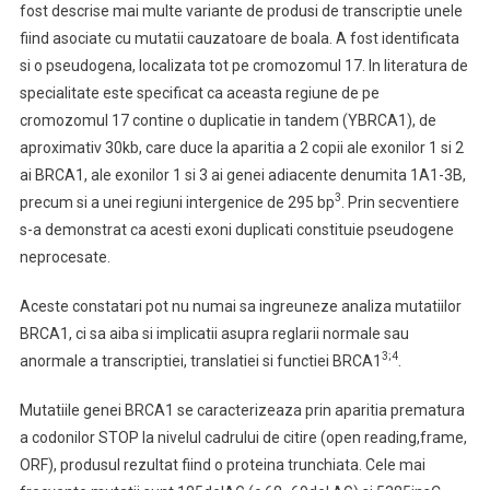
fost descrise mai multe variante de produsi de transcriptie unele
fiind asociate cu mutatii cauzatoare de boala. A fost identificata
si o pseudogena, localizata tot pe cromozomul 17. In literatura de
specialitate este specificat ca aceasta regiune de pe
cromozomul 17 contine o duplicatie in tandem (YBRCA1), de
aproximativ 30kb, care duce la aparitia a 2 copii ale exonilor 1 si 2
ai BRCA1, ale exonilor 1 si 3 ai genei adiacente denumita 1A1-3B,
3
precum si a unei regiuni intergenice de 295 bp
. Prin secventiere
s-a demonstrat ca acesti exoni duplicati constituie pseudogene
neprocesate.
Aceste constatari pot nu numai sa ingreuneze analiza mutatiilor
BRCA1, ci sa aiba si implicatii asupra reglarii normale sau
3;4
anormale a transcriptiei, translatiei si functiei BRCA1
.
Mutatiile genei BRCA1 se caracterizeaza prin aparitia prematura
a codonilor STOP la nivelul cadrului de citire (open reading,frame,
ORF), produsul rezultat fiind o proteina trunchiata. Cele mai