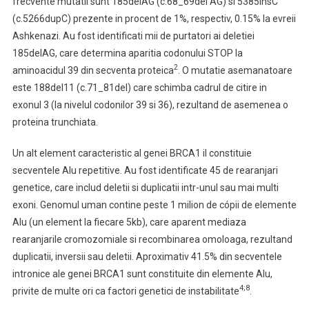
frecvente mutatii sunt 185delAG (c.68_69del AG) si 5385insC
(c.5266dupC) prezente in procent de 1%, respectiv, 0.15% la evreii
Ashkenazi. Au fost identificati mii de purtatori ai deletiei
185delAG, care determina aparitia codonului STOP la
2
aminoacidul 39 din secventa proteica
. O mutatie asemanatoare
este 188del11 (c.71_81del) care schimba cadrul de citire in
exonul 3 (la nivelul codonilor 39 si 36), rezultand de asemenea o
proteina trunchiata.
Un alt element caracteristic al genei BRCA1 il constituie
secventele Alu repetitive. Au fost identificate 45 de rearanjari
genetice, care includ deletii si duplicatii intr-unul sau mai multi
exoni. Genomul uman contine peste 1 milion de cópii de elemente
Alu (un element la fiecare 5kb), care aparent mediaza
rearanjarile cromozomiale si recombinarea omoloaga, rezultand
duplicatii, inversii sau deletii. Aproximativ 41.5% din secventele
intronice ale genei BRCA1 sunt constituite din elemente Alu,
4;8
privite de multe ori ca factori genetici de instabilitate
.