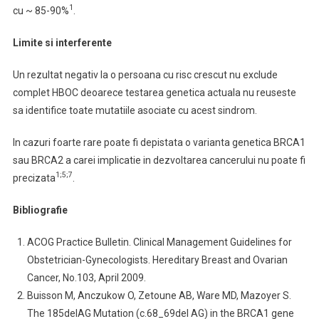
1
cu ~ 85-90%
.
Limite si interferente
Un rezultat negativ la o persoana cu risc crescut nu exclude
complet HBOC deoarece testarea genetica actuala nu reuseste
sa identifice toate mutatiile asociate cu acest sindrom.
In cazuri foarte rare poate fi depistata o varianta genetica BRCA1
sau BRCA2 a carei implicatie in dezvoltarea cancerului nu poate fi
1;5;7
precizata
.
Bibliografie
ACOG Practice Bulletin. Clinical Management Guidelines for
Obstetrician-Gynecologists. Hereditary Breast and Ovarian
Cancer, No.103, April 2009.
Buisson M, Anczukow O, Zetoune AB, Ware MD, Mazoyer S.
The 185delAG Mutation (c.68_69del AG) in the BRCA1 gene