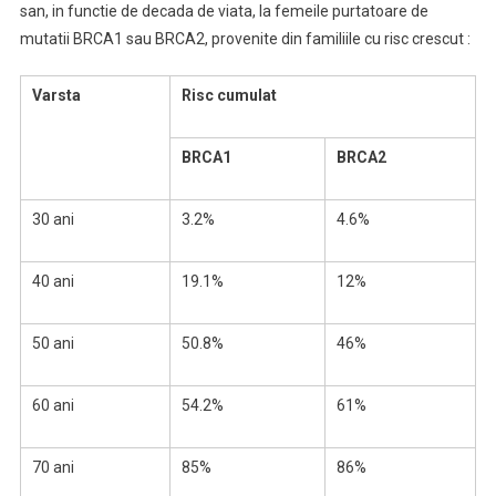
san, in functie de decada de viata, la femeile purtatoare de
mutatii BRCA1 sau BRCA2, provenite din familiile cu risc crescut :
Varsta
Risc cumulat
BRCA1
BRCA2
30 ani
3.2%
4.6%
40 ani
19.1%
12%
50 ani
50.8%
46%
60 ani
54.2%
61%
70 ani
85%
86%