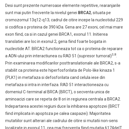
Desi sunt prezente numeroase elemente repetitive, rearanjarile
sunt mai putin frecvente la nivelul genei
BRCA2
,
situata pe
cromozomul
13q12-q13; cadrul de citire incepe la nucleotidul 229
si codifica o proteina de 390 kDa. Gena are 27 exoni, cel mai mare
exon fiind, ca si in cazul genei BRCA1, exonul 11. Initierea
translatiei are loc in exonul 2, gena fiind foarte bogata in
nucleotide AT. BRCA2 functioneaza tot ca o proteina de reparare
3;8
a ADN-ului prin interactiunea cu RAD 51 (supresor tumoral)
.
Prin examinarea modificarilor posttranslationale ale BRCA2, s-a
stabilit ca proteina este hiperfosforilata de Polo-like kinaza 1
(PLK1) in metafaza si defosforilata cand celula iese din
metafaza si intra in interfaza. RAD 51 interactioneaza cu
domeniul C-terminal al BRCA (BRCT), o secventa unica de
aminoacizi care se repeta de 8 ori in regiunea centrala a BRCA2.
Indepartarea acestei regiuni duce la inhibarea apoptozei (BRCT
fiind implicata in apoptoza pe calea caspazei). Majoritatea
mutatiilor sunt alterari ale cadrului de citire si mutatii non-sens
localizate in exonul 11, cea mai frecventa fiind mutatia 6174delT