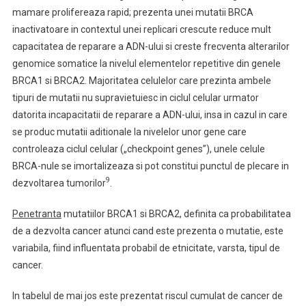
mamare prolifereaza rapid; prezenta unei mutatii BRCA
inactivatoare in contextul unei replicari crescute reduce mult
capacitatea de reparare a ADN-ului si creste frecventa alterarilor
genomice somatice la nivelul elementelor repetitive din genele
BRCA1 si BRCA2. Majoritatea celulelor care prezinta ambele
tipuri de mutatii nu supravietuiesc in ciclul celular urmator
datorita incapacitatii de reparare a ADN-ului, insa in cazul in care
se produc mutatii aditionale la nivelelor unor gene care
controleaza ciclul celular („checkpoint genes”), unele celule
BRCA-nule se imortalizeaza si pot constitui punctul de plecare in
9
dezvoltarea tumorilor
.
Penetranta
mutatiilor BRCA1 si BRCA2, definita ca probabilitatea
de a dezvolta cancer atunci cand este prezenta o mutatie, este
variabila, fiind influentata probabil de etnicitate, varsta, tipul de
cancer.
In tabelul de mai jos este prezentat riscul cumulat de cancer de