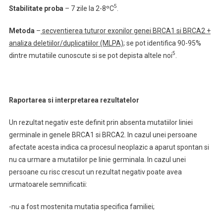
5
Stabilitate proba
– 7 zile la 2-8ºC
.
Metoda
–
secventierea tuturor exonilor genei BRCA1 si BRCA2 +
analiza deletiilor/duplicatiilor (MLPA)
; se pot identifica 90-95%
5
dintre mutatiile cunoscute si se pot depista altele noi
.
Raportarea si interpretarea rezultatelor
Un rezultat negativ este definit prin absenta mutatiilor liniei
germinale in genele BRCA1 si BRCA2. In cazul unei persoane
afectate acesta indica ca procesul neoplazic a aparut spontan si
nu ca urmare a mutatiilor pe linie germinala. In cazul unei
persoane cu risc crescut un rezultat negativ poate avea
urmatoarele semnificatii:
-nu a fost mostenita mutatia specifica familiei;