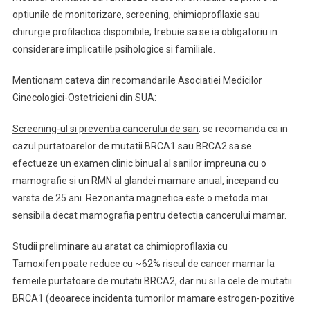
optiunile de monitorizare, screening, chimioprofilaxie sau
chirurgie profilactica disponibile; trebuie sa se ia obligatoriu in
considerare implicatiile psihologice si familiale.
Mentionam cateva din recomandarile Asociatiei Medicilor
Ginecologici-Ostetricieni din SUA:
Screening-ul si preventia cancerului de san
: se recomanda ca in
cazul purtatoarelor de mutatii BRCA1 sau BRCA2 sa se
efectueze un examen clinic binual al sanilor impreuna cu o
mamografie si un RMN al glandei mamare anual, incepand cu
varsta de 25 ani. Rezonanta magnetica este o metoda mai
sensibila decat mamografia pentru detectia cancerului mamar.
Studii preliminare au aratat ca chimioprofilaxia cu
Tamoxifen poate reduce cu ~62% riscul de cancer mamar la
femeile purtatoare de mutatii BRCA2, dar nu si la cele de mutatii
BRCA1 (deoarece incidenta tumorilor mamare estrogen-pozitive