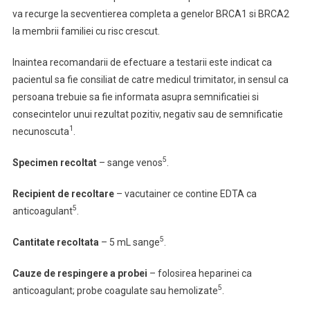
va recurge la secventierea completa a genelor BRCA1 si BRCA2
la membrii familiei cu risc crescut.
Inaintea recomandarii de efectuare a testarii este indicat ca
pacientul sa fie consiliat de catre medicul trimitator, in sensul ca
persoana trebuie sa fie informata asupra semnificatiei si
consecintelor unui rezultat pozitiv, negativ sau de semnificatie
1
necunoscuta
.
5
Specimen recoltat
– sange venos
.
Recipient de recoltare
– vacutainer ce contine EDTA ca
5
anticoagulant
.
5
Cantitate recoltata
– 5 mL sange
.
Cauze de respingere
a probei
– folosirea heparinei ca
5
anticoagulant; probe coagulate sau hemolizate
.