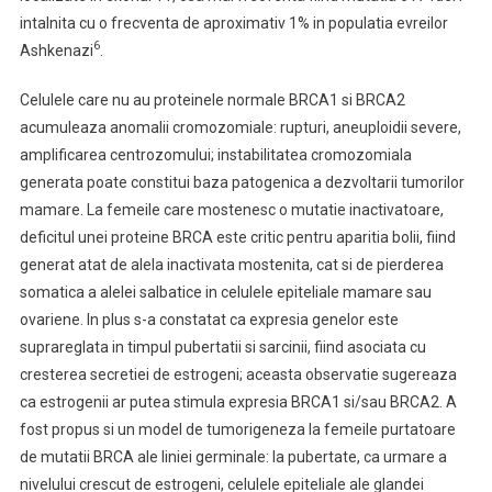
intalnita cu o frecventa de aproximativ 1% in populatia evreilor
6
Ashkenazi
.
Celulele care nu au proteinele normale BRCA1 si BRCA2
acumuleaza anomalii cromozomiale: rupturi, aneuploidii severe,
amplificarea centrozomului; instabilitatea cromozomiala
generata poate constitui baza patogenica a dezvoltarii tumorilor
mamare. La femeile care mostenesc o mutatie inactivatoare,
deficitul unei proteine BRCA este critic pentru aparitia bolii, fiind
generat atat de alela inactivata mostenita, cat si de pierderea
somatica a alelei salbatice in celulele epiteliale mamare sau
ovariene. In plus s-a constatat ca expresia genelor este
suprareglata in timpul pubertatii si sarcinii, fiind asociata cu
cresterea secretiei de estrogeni; aceasta observatie sugereaza
ca estrogenii ar putea stimula expresia BRCA1 si/sau BRCA2. A
fost propus si un model de tumorigeneza la femeile purtatoare
de mutatii BRCA ale liniei germinale: la pubertate, ca urmare a
nivelului crescut de estrogeni, celulele epiteliale ale glandei