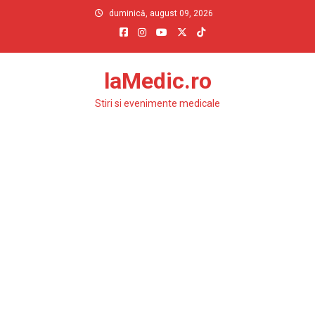
Skip
duminică, august 09, 2026
to
content
laMedic.ro
Stiri si evenimente medicale