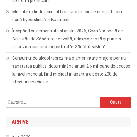
conform planificării
MedLife extinde accesul la servicii medicale integrate cu o
nouă hyperclinică în București
Începând cu semestrul II al anului 2026, Casa Națională de
Asigurări de Sănătate dezvoltă, administrează și pune la
dispoziția asiguraților portalul ‘e-SănătateaMea’
Consumul de alcool reprezintă o amenințare majoră pentru
sănătatea publică, determinând anual 2.6 milioane de decese
la nivel mondial, fiind implicat în apariția a peste 200 de
afecțiuni medicale
Caută
după:
ARHIVE