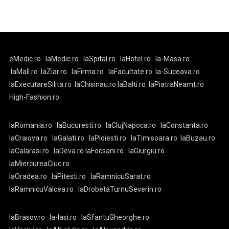
eMedic.ro
laMedic.ro
laSpital.ro
laHotel.ro
la-Masa.ro
laMall.ro
laZiar.ro
laFirma.ro
laFacultate.ro
la-Suceava.ro
laExecutareSilita.ro
laChisinau.ro
laBalti.ro
laPiatraNeamt.ro
High-Fashion.ro
laRomania.ro
laBucuresti.ro
laClujNapoca.ro
laConstanta.ro
laCraiova.ro
laGalati.ro
laPloiesti.ro
laTimisoara.ro
laBuzau.ro
laCalarasi.ro
laDeva.ro
laFocsani.ro
laGiurgiu.ro
laMiercureaCiuc.ro
laOradea.ro
laPitesti.ro
laRamnicuSarat.ro
laRamnicuValcea.ro
laDrobetaTurnuSeverin.ro
laBrasov.ro
la-Iasi.ro
laSfantuGheorghe.ro