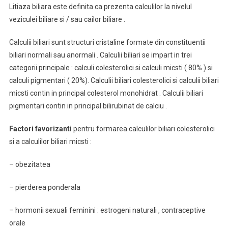
Litiaza biliara este definita ca prezenta calculilor la nivelul
veziculei biliare si / sau cailor biliare .
Calculii biliari sunt structuri cristaline formate din constituentii
biliari normali sau anormali . Calculii biliari se impart in trei
categorii principale : calculi colesterolici si calculi micsti ( 80% ) si
calculi pigmentari ( 20%). Calculii biliari colesterolici si calculii biliari
micsti contin in principal colesterol monohidrat . Calculii biliari
pigmentari contin in principal bilirubinat de calciu .
Factori favorizanti
pentru formarea calculilor biliari colesterolici
si a calculilor biliari micsti :
– obezitatea
– pierderea ponderala
– hormonii sexuali feminini : estrogeni naturali , contraceptive
orale