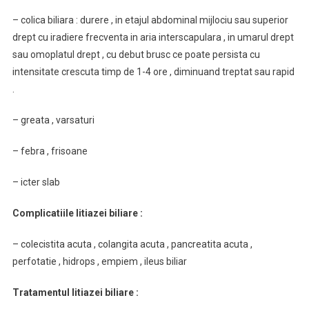
– colica biliara : durere , in etajul abdominal mijlociu sau superior
drept cu iradiere frecventa in aria interscapulara , in umarul drept
sau omoplatul drept , cu debut brusc ce poate persista cu
intensitate crescuta timp de 1-4 ore , diminuand treptat sau rapid
.
– greata
,
varsaturi
– febra , frisoane
– icter slab
Complicatiile litiazei biliare :
– colecistita acuta , colangita acuta , pancreatita acuta ,
perfotatie , hidrops , empiem , ileus biliar
Tratamentul litiazei biliare :