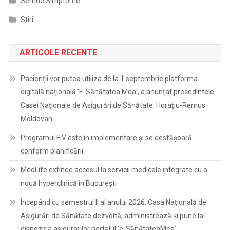
Semne Simptome
Stiri
ARTICOLE RECENTE
Pacienții vor putea utiliza de la 1 septembrie platforma
digitală națională ‘E-Sănătatea Mea’, a anunțat președintele
Casei Naționale de Asigurări de Sănătate, Horațiu-Remus
Moldovan
Programul FIV este în implementare și se desfășoară
conform planificării
MedLife extinde accesul la servicii medicale integrate cu o
nouă hyperclinică în București
Începând cu semestrul II al anului 2026, Casa Națională de
Asigurări de Sănătate dezvoltă, administrează și pune la
dispoziția asiguraților portalul ‘e-SănătateaMea’