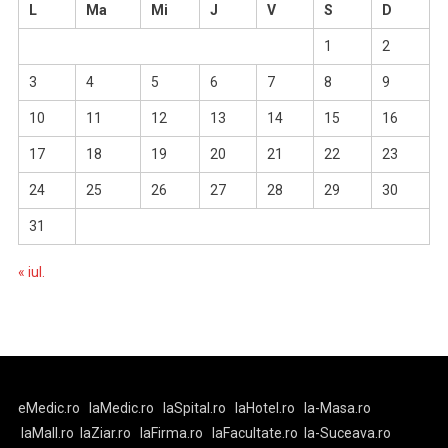
L
Ma
Mi
J
V
S
D
1
2
3
4
5
6
7
8
9
10
11
12
13
14
15
16
17
18
19
20
21
22
23
24
25
26
27
28
29
30
31
« iul.
eMedic.ro
laMedic.ro
laSpital.ro
laHotel.ro
la-Masa.ro
laMall.ro
laZiar.ro
laFirma.ro
laFacultate.ro
la-Suceava.ro