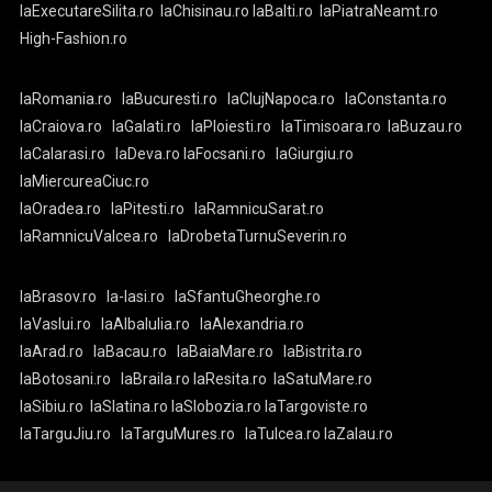
laExecutareSilita.ro
laChisinau.ro
laBalti.ro
laPiatraNeamt.ro
High-Fashion.ro
laRomania.ro
laBucuresti.ro
laClujNapoca.ro
laConstanta.ro
laCraiova.ro
laGalati.ro
laPloiesti.ro
laTimisoara.ro
laBuzau.ro
laCalarasi.ro
laDeva.ro
laFocsani.ro
laGiurgiu.ro
laMiercureaCiuc.ro
laOradea.ro
laPitesti.ro
laRamnicuSarat.ro
laRamnicuValcea.ro
laDrobetaTurnuSeverin.ro
laBrasov.ro
la-Iasi.ro
laSfantuGheorghe.ro
laVaslui.ro
laAlbaIulia.ro
laAlexandria.ro
laArad.ro
laBacau.ro
laBaiaMare.ro
laBistrita.ro
laBotosani.ro
laBraila.ro
laResita.ro
laSatuMare.ro
laSibiu.ro
laSlatina.ro
laSlobozia.ro
laTargoviste.ro
laTarguJiu.ro
laTarguMures.ro
laTulcea.ro
laZalau.ro