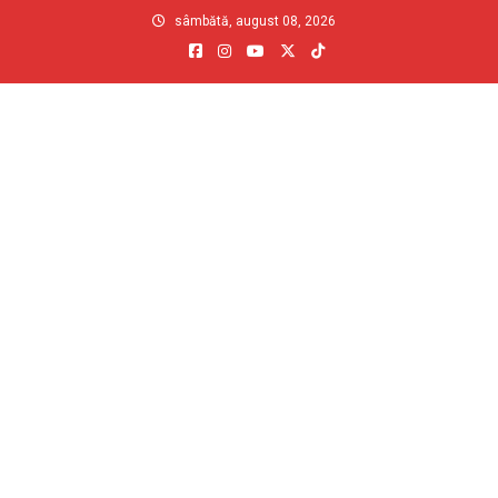
Skip
sâmbătă, august 08, 2026
to
content