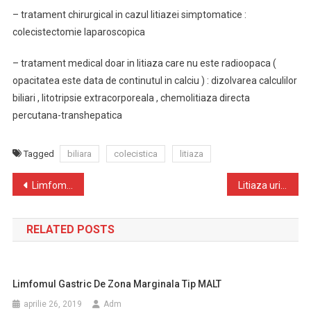
– tratament chirurgical in cazul litiazei simptomatice :
colecistectomie laparoscopica
– tratament medical doar in litiaza care nu este radioopaca (
opacitatea este data de continutul in calciu ) : dizolvarea calculilor
biliari , litotripsie extracorporeala , chemolitiaza directa
percutana-transhepatica
Tagged
biliara
colecistica
litiaza
Navigare
Limfomul primitiv cutanat (PCL) : Recomandările clinice ESMO pentru diagnostic, tratament si perioada de dupa tratament
Litiaza urinară
în
RELATED POSTS
articole
Limfomul Gastric De Zona Marginala Tip MALT
aprilie 26, 2019
Adm