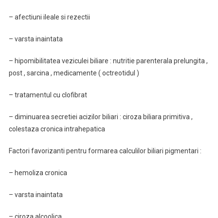
– afectiuni ileale si rezectii
– varsta inaintata
– hipomibilitatea veziculei biliare : nutritie parenterala prelungita ,
post , sarcina , medicamente ( octreotidul )
– tratamentul cu clofibrat
– diminuarea secretiei acizilor biliari : ciroza biliara primitiva ,
colestaza cronica intrahepatica
Factori favorizanti pentru formarea calculilor biliari pigmentari :
– hemoliza cronica
– varsta inaintata
– ciroza alcoolica