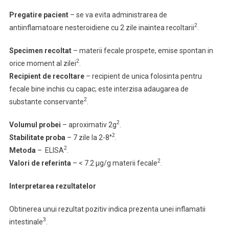
Pregatire pacient
– se va evita administrarea de
2
antiinflamatoare nesteroidiene cu 2 zile inaintea recoltarii
.
Specimen recoltat
– materii fecale prospete, emise spontan in
2
orice moment al zilei
.
Recipient de recoltare
– recipient de unica folosinta pentru
fecale bine inchis cu capac; este interzisa adaugarea de
2
substante conservante
.
2
Volumul probei
– aproximativ 2g
.
2
Stabilitate proba
– 7 zile la 2-8°
.
2
Metoda
– ELISA
.
2
Valori de referinta
– < 7.2 µg/g materii fecale
.
Interpretarea rezultatelor
Obtinerea unui rezultat pozitiv indica prezenta unei inflamatii
3
intestinale
.