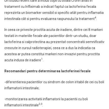
Un studiu recent care a inclus copii cu boala Crohn aflati in
tratament cu Infliximab a indicat faptul ca lactoferina fecala
reprezinta un biomarker sensibil si specific atât pentru inflamatia
4
intestinala cât si pentru evaluarea raspunsului la tratament
.
In ceea ce priveste proctita acuta de iradiere, dintre cei 8 markeri
testati in materiile fecale ale pacientilor dintr-un studiu, doar
lactoferina si calprotectina au prezentat concentratii semnificativ
crescute in cursul radioterapiei, ceea ce a dus la indicatia ca
acestea ar putea constitui markeri non-invazivi pentru proctita
1
acuta indusa de iradiere
.
Recomandari pentru determinarea lactoferinei fecale
-diferentierea pacientilor cu sindrom de colon iritabil de cei cu boli
inflamatorii intestinale;
-monitorizarea activitatii inflamatorii la pacientii cu boli
2;3
inflamatorii intestinale
.