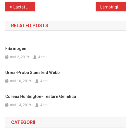
Navigare
Lactat dehidrogeneza (LDH) – izoenzime
Lamotrigin
în
RELATED POSTS
articole
Fibrinogen
mai 2, 2019
Adm
Urina-Proba Stansfeld Webb
mai 16, 2019
Adm
Coreea Huntington- Testare Genetica
mai 14, 2019
Adm
CATEGORII