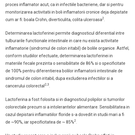
proces inflamator acut, ca in infectiile bacteriene, dar si pentru
monitorizarea activitatii in boli inflamatorii cronice deja depistate
2
cum ar fi: boala Crohn, diverticulita, colita ulceroasa
.
Determinarea lactoferinei permite diagnosticul diferential intre
tulburarile functionale intestinale in care nu exista activitate
inflamatorie (sindromul de colon iritabil) de bolile organice. Astfel,
conform studiilor efectuate, determinarea lactoferinei in
materiile fecale prezinta o sensibilitate de 86% si o specificitate
de 100% pentru diferentierea bolilor inflamatorii intestinale de
sindromul de colon iritabil, dupa excluderea infectiilor si a
2;3
cancerului colorectal
.
Lactoferina a fost folosita si in diagnosticul polipilor si tumorilor
colorectale precum si a intolerantelor alimentare. Sensibilitatea in
cazul depistarii inflamatiilor floride s-a dovedit in studii mari a fi
2
de ~90%, iar specificitatea de ~ 85%
.