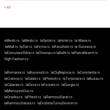
« iul.
eMedic.ro
laMedic.ro
laSpital.ro
laHotel.ro
la-Masa.ro
laMall.ro
laZiar.ro
laFirma.ro
laFacultate.ro
la-Suceava.ro
laExecutareSilita.ro
laChisinau.ro
laBalti.ro
laPiatraNeamt.ro
High-Fashion.ro
laRomania.ro
laBucuresti.ro
laClujNapoca.ro
laConstanta.ro
laCraiova.ro
laGalati.ro
laPloiesti.ro
laTimisoara.ro
laBuzau.ro
laCalarasi.ro
laDeva.ro
laFocsani.ro
laGiurgiu.ro
laMiercureaCiuc.ro
laOradea.ro
laPitesti.ro
laRamnicuSarat.ro
laRamnicuValcea.ro
laDrobetaTurnuSeverin.ro