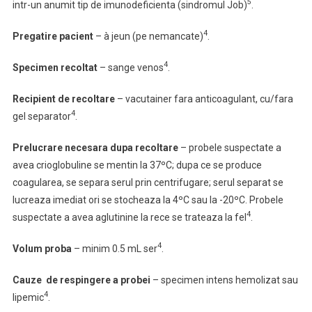
5
intr-un anumit tip de imunodeficienta (sindromul Job)
.
4
Pregatire pacient
– à jeun (pe nemancate)
.
4
Specimen recoltat
–
sange venos
.
Recipient de recoltare
– vacutainer fara anticoagulant, cu/fara
4
gel separator
.
Prelucrare necesara dupa recoltare
– probele suspectate a
avea crioglobuline se mentin la 37ºC; dupa ce se produce
coagularea, se separa serul prin centrifugare; serul separat se
lucreaza imediat ori se stocheaza la 4ºC sau la -20ºC. Probele
4
suspectate a avea aglutinine la rece se trateaza la fel
.
4
Volum proba
– minim 0.5 mL ser
.
Cauze de respingere a probei
– specimen intens hemolizat sau
4
lipemic
.