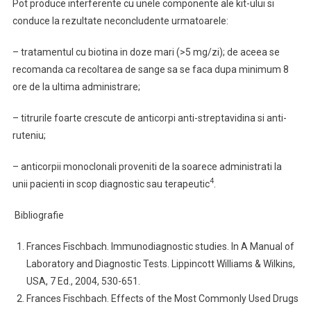
Pot produce interferente cu unele componente ale kit-ului si
conduce la rezultate neconcludente urmatoarele:
– tratamentul cu biotina in doze mari (>5 mg/zi); de aceea se
recomanda ca recoltarea de sange sa se faca dupa minimum 8
ore de la ultima administrare;
– titrurile foarte crescute de anticorpi anti-streptavidina si anti-
ruteniu;
– anticorpii monoclonali proveniti de la soarece administrati la
4
unii pacienti in scop diagnostic sau terapeutic
.
Bibliografie
Frances Fischbach. Immunodiagnostic studies. In A Manual of
Laboratory and Diagnostic Tests. Lippincott Williams & Wilkins,
USA, 7 Ed., 2004, 530-651.
Frances Fischbach. Effects of the Most Commonly Used Drugs