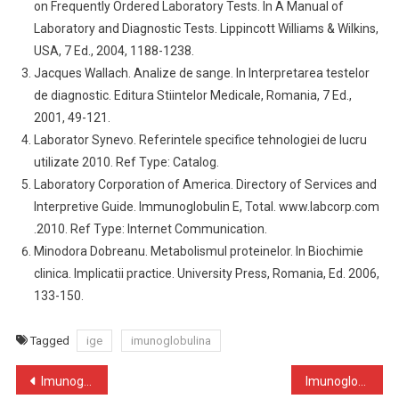
on Frequently Ordered Laboratory Tests. In A Manual of
Laboratory and Diagnostic Tests. Lippincott Williams & Wilkins,
USA, 7 Ed., 2004, 1188-1238.
Jacques Wallach. Analize de sange. In Interpretarea testelor
de diagnostic. Editura Stiintelor Medicale, Romania, 7 Ed.,
2001, 49-121.
Laborator Synevo. Referintele specifice tehnologiei de lucru
utilizate 2010. Ref Type: Catalog.
Laboratory Corporation of America. Directory of Services and
Interpretive Guide. Immunoglobulin E, Total. www.labcorp.com
.2010. Ref Type: Internet Communication.
Minodora Dobreanu. Metabolismul proteinelor. In Biochimie
clinica. Implicatii practice. University Press, Romania, Ed. 2006,
133-150.
Tagged
ige
imunoglobulina
Navigare
Imunoglobulina IgD
Imunoglobulina IgG