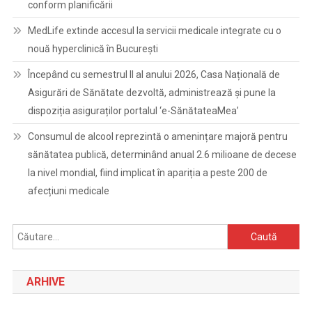
conform planificării
MedLife extinde accesul la servicii medicale integrate cu o
nouă hyperclinică în București
Începând cu semestrul II al anului 2026, Casa Națională de
Asigurări de Sănătate dezvoltă, administrează și pune la
dispoziția asiguraților portalul ‘e-SănătateaMea’
Consumul de alcool reprezintă o amenințare majoră pentru
sănătatea publică, determinând anual 2.6 milioane de decese
la nivel mondial, fiind implicat în apariția a peste 200 de
afecțiuni medicale
Caută
după:
ARHIVE