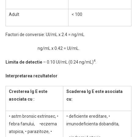
Adult
< 100
Factori de conversie: UI/mL x 2.4 = ng/mL
ng/mL x 0.42 = UI/mL.
4
Limita de detectie
– 0.10 UI/mL (0.24 ng/mL)
.
Interpretarea rezultatelor
Cresterea Ig E este
Scaderea Ig E este asociata
asociata cu :
cu:
• astm bronsic extrinsec, •
• deficiente ereditare, •
febra fanului, •eczema
imunodeficienta dobandita,
atopica, • parazitoze, •