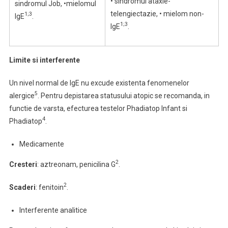
• sindromul ataxie-
sindromul Job, •mielomul
telengiectazie, • mielom non-
1;3
IgE
.
1;3
IgE
.
Limite si interferente
Un nivel normal de IgE nu excude existenta fenomenelor
5
alergice
. Pentru depistarea statusului atopic se recomanda, in
functie de varsta, efecturea testelor Phadiatop Infant si
4
Phadiatop
.
Medicamente
2
Cresteri
: aztreonam, penicilina G
.
2
Scaderi
: fenitoin
.
Interferente analitice