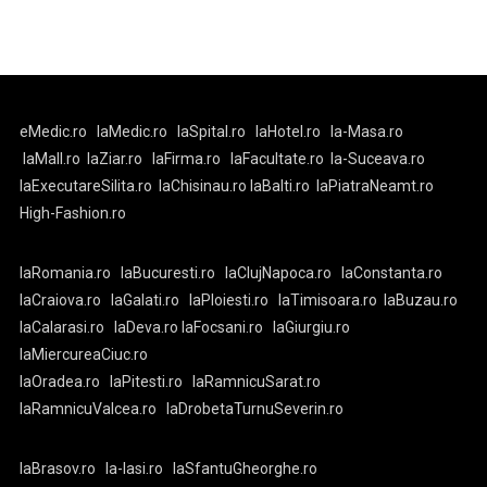
eMedic.ro
laMedic.ro
laSpital.ro
laHotel.ro
la-Masa.ro
laMall.ro
laZiar.ro
laFirma.ro
laFacultate.ro
la-Suceava.ro
laExecutareSilita.ro
laChisinau.ro
laBalti.ro
laPiatraNeamt.ro
High-Fashion.ro
laRomania.ro
laBucuresti.ro
laClujNapoca.ro
laConstanta.ro
laCraiova.ro
laGalati.ro
laPloiesti.ro
laTimisoara.ro
laBuzau.ro
laCalarasi.ro
laDeva.ro
laFocsani.ro
laGiurgiu.ro
laMiercureaCiuc.ro
laOradea.ro
laPitesti.ro
laRamnicuSarat.ro
laRamnicuValcea.ro
laDrobetaTurnuSeverin.ro
laBrasov.ro
la-Iasi.ro
laSfantuGheorghe.ro