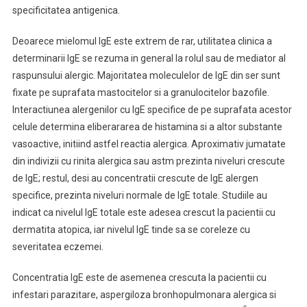
specificitatea antigenica.
Deoarece mielomul IgE este extrem de rar, utilitatea clinica a
determinarii IgE se rezuma in general la rolul sau de mediator al
raspunsului alergic. Majoritatea moleculelor de IgE din ser sunt
fixate pe suprafata mastocitelor si a granulocitelor bazofile.
Interactiunea alergenilor cu IgE specifice de pe suprafata acestor
celule determina eliberararea de histamina si a altor substante
vasoactive, initiind astfel reactia alergica. Aproximativ jumatate
din indivizii cu rinita alergica sau astm prezinta niveluri crescute
de IgE; restul, desi au concentratii crescute de IgE alergen
specifice, prezinta niveluri normale de IgE totale. Studiile au
indicat ca nivelul IgE totale este adesea crescut la pacientii cu
dermatita atopica, iar nivelul IgE tinde sa se coreleze cu
severitatea eczemei.
Concentratia IgE este de asemenea crescuta la pacientii cu
infestari parazitare, aspergiloza bronhopulmonara alergica si