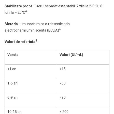
Stabilitate proba
– serul separat este stabil: 7 zile la 2-8°C ; 6
4
luni la – 20°C
.
Metoda
–
imunochimica cu detectie prin
4
electrochemiluminiscenta (ECLIA)
4
Valori de referinta
Varsta
Valori (UI/mL)
<1 an
<15
1-5 ani
<60
6-9 ani
<90
10-15 ani
< 200