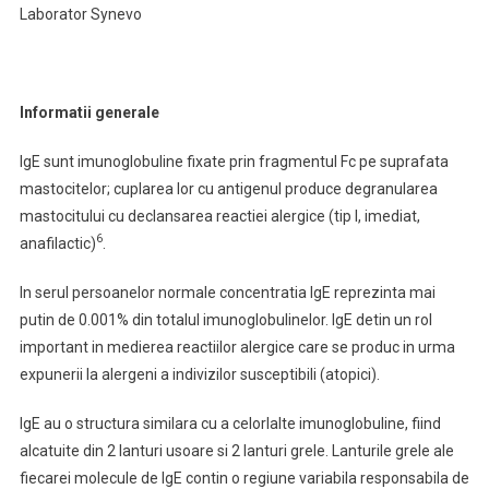
Laborator Synevo
Informatii generale
IgE sunt imunoglobuline fixate prin fragmentul Fc pe suprafata
mastocitelor; cuplarea lor cu antigenul produce degranularea
mastocitului cu declansarea reactiei alergice (tip I, imediat,
6
anafilactic)
.
In serul persoanelor normale concentratia IgE reprezinta mai
putin de 0.001% din totalul imunoglobulinelor. IgE detin un rol
important in medierea reactiilor alergice care se produc in urma
expunerii la alergeni a indivizilor susceptibili (atopici).
IgE au o structura similara cu a celorlalte imunoglobuline, fiind
alcatuite din 2 lanturi usoare si 2 lanturi grele. Lanturile grele ale
fiecarei molecule de IgE contin o regiune variabila responsabila de