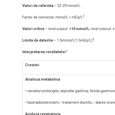
Valori de referinta
– 22-29 mmol/L.
3
Factor de conversie: mmol/L = mEq/L
.
Valori critice
– nivel scazut:
<10 mmol/L
; nivel crescut:
>
3
Limita de detectie
– 1.5mmol/l (1.5mEq/L)
.
2
Interpretarea rezultatelor
Cresteri
Alcaloza metabolica
• varsaturi prelungite, aspiratie gastrica, fistula gastroc
• hiperaldosteronism, • tratament diuretic, • diaree croni
Acidoza respiratorie