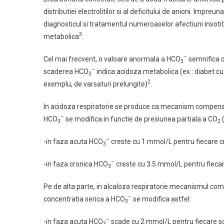
distributiei electrolitilor si al deficitului de anioni. Impr
diagnosticul si tratamentul numeroaselor afectiuni insotite
3
metabolica
.
–
Cel mai frecvent, o valoare anormala a HCO
semnifica o
3
–
scaderea HCO
indica acidoza metabolica (ex.: diabet c
3
2
exemplu, de varsaturi prelungite)
.
In acidoza respiratorie se produce ca mecanism compen
–
HCO
se modifica in functie de presiunea partiala a CO
3
2
–
-in faza acuta HCO
creste cu 1 mmol/L pentru fiecare
3
–
-in faza cronica HCO
creste cu 3.5 mmol/L pentru fiec
3
Pe de alta parte, in alcaloza respiratorie mecanismul co
–
concentratia serica a HCO
se modifica astfel:
3
–
-in faza acuta HCO
scade cu 2 mmol/L pentru fiecare
3