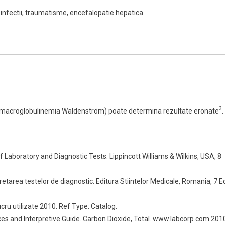
e, infectii, traumatisme, encefalopatie hepatica.
3
gM (macroglobulinemia Waldenström) poate determina rezultate eronate
.
f Laboratory and Diagnostic Tests. Lippincott Williams & Wilkins, USA, 8
retarea testelor de diagnostic. Editura Stiintelor Medicale, Romania, 7 Ed
cru utilizate 2010. Ref Type: Catalog.
ces and Interpretive Guide. Carbon Dioxide, Total. www.labcorp.com 201