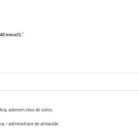
1
40 mmol/L
.
olica, adenom vilos de colon,
ca, • administrare de antiacide.