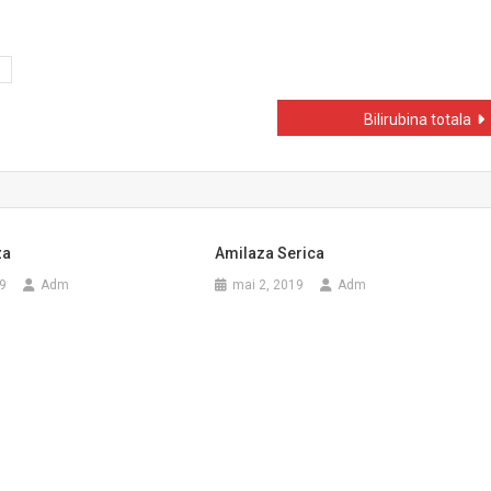
Bilirubina totala
za
Amilaza Serica
9
Adm
mai 2, 2019
Adm