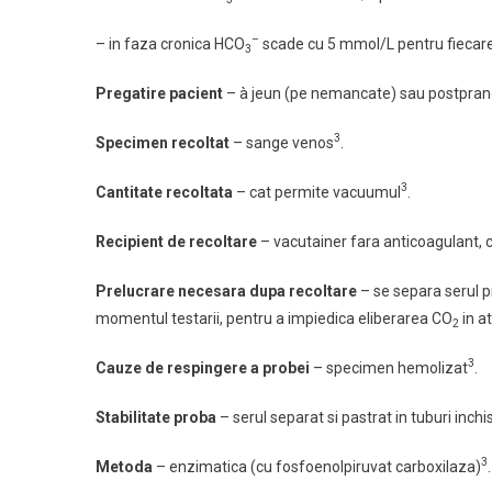
–
– in faza cronica HCO
scade cu 5 mmol/L pentru fieca
3
Pregatire pacient
–
à jeun (pe nemancate) sau postpran
3
Specimen recoltat
– sange venos
.
3
Cantitate recoltata
– cat permite vacuumul
.
Recipient de recoltare
–
vacutainer fara anticoagulant, 
Prelucrare necesara dupa recoltare
– se separa serul p
momentul testarii, pentru a impiedica eliberarea CO
in a
2
3
Cauze de respingere a probei
– specimen hemolizat
.
Stabilitate proba
– serul separat si pastrat in tuburi inch
3
Metoda
– enzimatica (cu fosfoenolpiruvat carboxilaza)
.