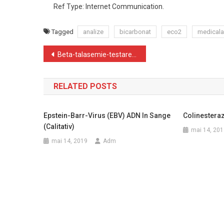
Ref Type: Internet Communication.
Tagged
analize
bicarbonat
eco2
medicala
Navigare
Beta-talasemie-testare genetica HBB
în
RELATED POSTS
articole
Epstein-Barr-Virus (EBV) ADN In Sange
Colinestera
(calitativ)
mai 14, 201
mai 14, 2019
Adm