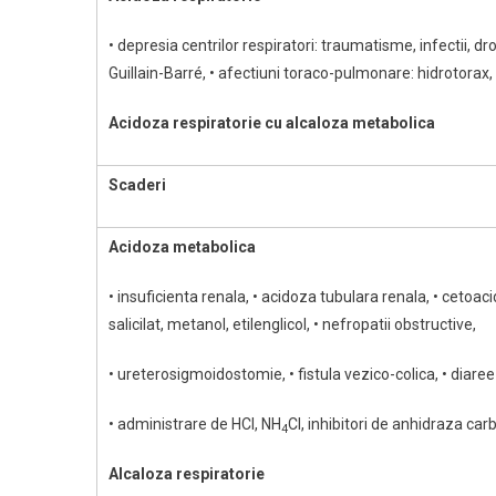
• depresia centrilor respiratori: traumatisme, infectii, d
Guillain-Barré, • afectiuni toraco-pulmonare: hidrotor
Acidoza respiratorie cu alcaloza metabolica
Scaderi
Acidoza metabolica
• insuficienta renala, • acidoza tubulara renala, • cetoacid
salicilat, metanol, etilenglicol, • nefropatii obstructive,
• ureterosigmoidostomie, • fistula vezico-colica, • diaree 
• administrare de HCl, NH
Cl, inhibitori de anhidraza car
4
Alcaloza respiratorie