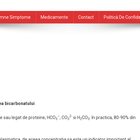
mne Simptome
Medicamente
Contact
Politică De Confide
ea bicarbonatului
–
2-
tie sau legat de proteine, HCO
, CO
si H
CO
. In practica, 80-90% din
3
3
2
3
plasmatica, de aceea concentratia sa este un indicator important al