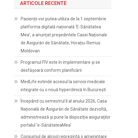
ARTICOLE RECENTE
Pacienții vor putea utiliza de la 1 septembrie
platforma digitală națională ‘E-Sănătatea
Mea’, a anunțat președintele Casei Naționale
de Asigurări de Sănătate, Horațiu-Remus
Moldovan
Programul FIV este în implementare și se
desfășoară conform planificării
MedLife extinde accesul la servicii medicale
integrate cu o nouă hyperclinică în București
Începând cu semestrul II al anului 2026, Casa
Națională de Asigurări de Sănătate dezvoltă,
administrează și pune la dispoziția asiguraților
portalul ‘e-SănătateaMea’
Consumul de alcool reprezintă o amenințare