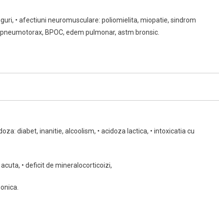
roguri, • afectiuni neuromusculare: poliomielita, miopatie, sindrom
ax, pneumotorax, BPOC, edem pulmonar, astm bronsic.
oza: diabet, inanitie, alcoolism, • acidoza lactica, • intoxicatia cu
acuta, • deficit de mineralocorticoizi,
bonica.