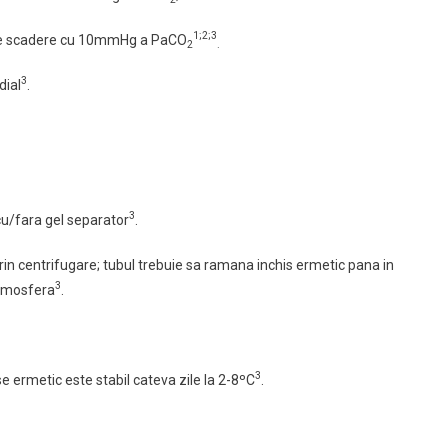
1;2;3
re scadere cu 10mmHg a PaCO
2
.
3
dial
.
3
cu/fara gel separator
.
rin centrifugare; tubul trebuie sa ramana inchis ermetic pana in
3
tmosfera
.
3
ise ermetic este stabil cateva zile la 2-8ºC
.