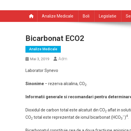
Analize Medicale
Boli
Legislatie
Se
Bicarbonat ECO2
Analize Medicale
Adm
Mai 3, 2019
Laborator Synevo
Sinonime
– rezerva alcalina, CO
.
2
Informatii generale si recomandari pentru determinar
Dioxidul de carbon total este alcatuit din CO
aflat in solu
2
–
4
CO
total este reprezentat de ionul bicarbonat (HCO
)
.
2
3
Bicarbonatul constituie cea de a doua fractiune anionica 