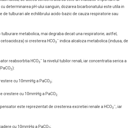
euna cu determinarea pH-ului sanguin, dozarea bicarbonatului este utila in
 de tulburari ale echilibrului acido-bazic de cauza respiratorie sau
 tulburare metabolica, mai degraba decat una respiratorie; astfel,
–
u cetoacidoza) si cresterea HCO
indica alcaloza metabolica (indusa, de
3
–
sator reabsorbtia HCO
la nivelul tubilor renali, iar concentratia serica a
3
(PaCO
):
2
 crestere cu 10mmHg a PaCO
;
2
are crestere cu 10mmHg a PaCO
2.
–
mpensator este reprezentat de cresterea excretiei renale a HCO
, iar
3
 scadere cu 10mmHg a PaCO
;
2