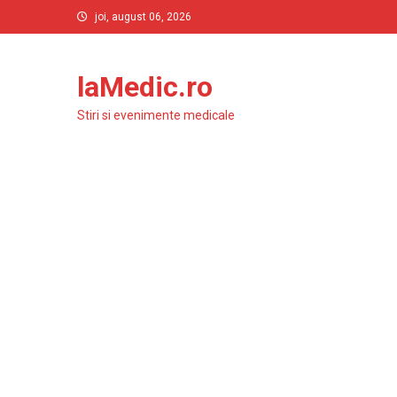
Skip
joi, august 06, 2026
to
content
laMedic.ro
Stiri si evenimente medicale