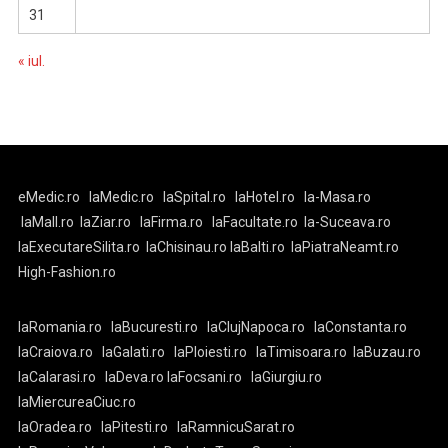
31
« iul.
eMedic.ro
laMedic.ro
laSpital.ro
laHotel.ro
la-Masa.ro
laMall.ro
laZiar.ro
laFirma.ro
laFacultate.ro
la-Suceava.ro
laExecutareSilita.ro
laChisinau.ro
laBalti.ro
laPiatraNeamt.ro
High-Fashion.ro
laRomania.ro
laBucuresti.ro
laClujNapoca.ro
laConstanta.ro
laCraiova.ro
laGalati.ro
laPloiesti.ro
laTimisoara.ro
laBuzau.ro
laCalarasi.ro
laDeva.ro
laFocsani.ro
laGiurgiu.ro
laMiercureaCiuc.ro
laOradea.ro
laPitesti.ro
laRamnicuSarat.ro