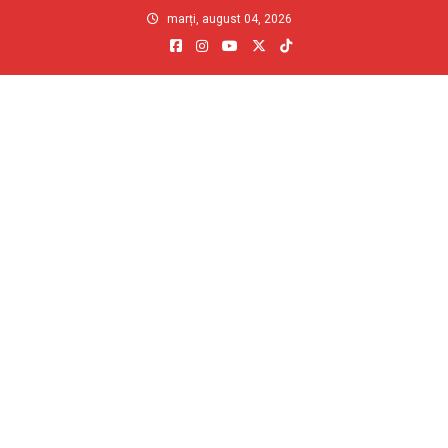
Skip
marți, august 04, 2026
to
content