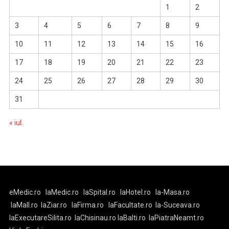
1
2
3
4
5
6
7
8
9
10
11
12
13
14
15
16
17
18
19
20
21
22
23
24
25
26
27
28
29
30
31
« iul.
eMedic.ro
laMedic.ro
laSpital.ro
laHotel.ro
la-Masa.ro
laMall.ro
laZiar.ro
laFirma.ro
laFacultate.ro
la-Suceava.ro
laExecutareSilita.ro
laChisinau.ro
laBalti.ro
laPiatraNeamt.ro