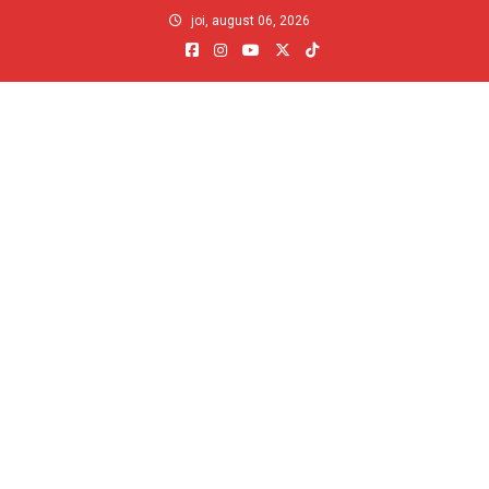
Skip
joi, august 06, 2026
to
content