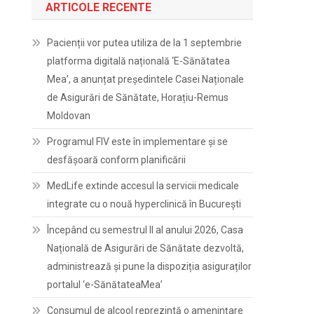
ARTICOLE RECENTE
Pacienții vor putea utiliza de la 1 septembrie
platforma digitală națională ‘E-Sănătatea
Mea’, a anunțat președintele Casei Naționale
de Asigurări de Sănătate, Horațiu-Remus
Moldovan
Programul FIV este în implementare și se
desfășoară conform planificării
MedLife extinde accesul la servicii medicale
integrate cu o nouă hyperclinică în București
Începând cu semestrul II al anului 2026, Casa
Națională de Asigurări de Sănătate dezvoltă,
administrează și pune la dispoziția asiguraților
portalul ‘e-SănătateaMea’
Consumul de alcool reprezintă o amenințare