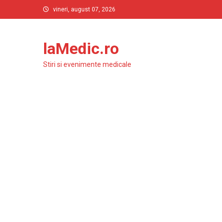
Skip
vineri, august 07, 2026
to
content
laMedic.ro
Stiri si evenimente medicale