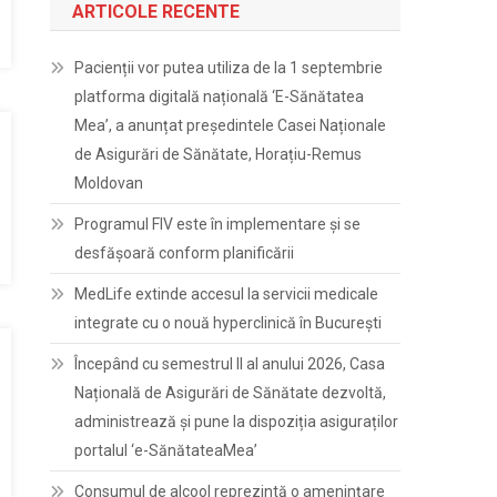
ARTICOLE RECENTE
Pacienții vor putea utiliza de la 1 septembrie
platforma digitală națională ‘E-Sănătatea
Mea’, a anunțat președintele Casei Naționale
de Asigurări de Sănătate, Horațiu-Remus
Moldovan
Programul FIV este în implementare și se
desfășoară conform planificării
MedLife extinde accesul la servicii medicale
integrate cu o nouă hyperclinică în București
Începând cu semestrul II al anului 2026, Casa
Națională de Asigurări de Sănătate dezvoltă,
administrează și pune la dispoziția asiguraților
portalul ‘e-SănătateaMea’
Consumul de alcool reprezintă o amenințare