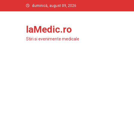
Skip
duminică, august 09, 2026
to
content
laMedic.ro
Stiri si evenimente medicale