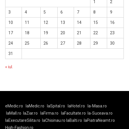
1
2
3
4
5
6
7
8
9
10
11
12
13
14
15
16
17
18
19
20
21
22
23
24
25
26
27
28
29
30
31
« iul.
eMedic.ro
laMedic.ro
laSpital.ro
laHotel.ro
la-Masa.ro
laMall.ro
laZiar.ro
laFirma.ro
laFacultate.ro
la-Suceava.ro
laExecutareSilita.ro
laChisinau.ro
laBalti.ro
laPiatraNeamt.ro
High-Fashion.ro