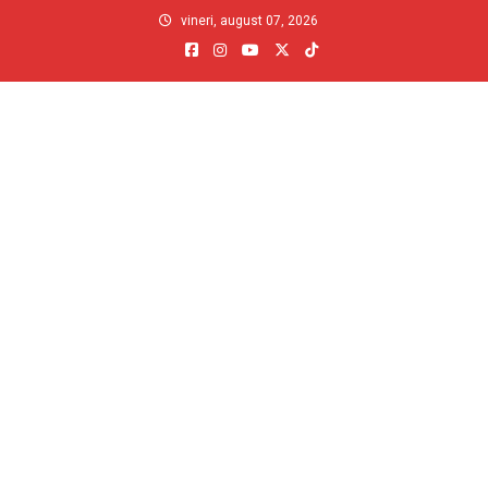
Skip
vineri, august 07, 2026
to
content