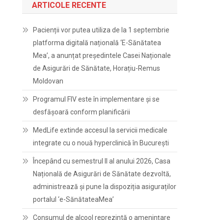
ARTICOLE RECENTE
Pacienții vor putea utiliza de la 1 septembrie
platforma digitală națională ‘E-Sănătatea
Mea’, a anunțat președintele Casei Naționale
de Asigurări de Sănătate, Horațiu-Remus
Moldovan
Programul FIV este în implementare și se
desfășoară conform planificării
MedLife extinde accesul la servicii medicale
integrate cu o nouă hyperclinică în București
Începând cu semestrul II al anului 2026, Casa
Națională de Asigurări de Sănătate dezvoltă,
administrează și pune la dispoziția asiguraților
portalul ‘e-SănătateaMea’
Consumul de alcool reprezintă o amenințare