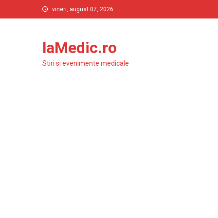
Skip
vineri, august 07, 2026
to
content
laMedic.ro
Stiri si evenimente medicale