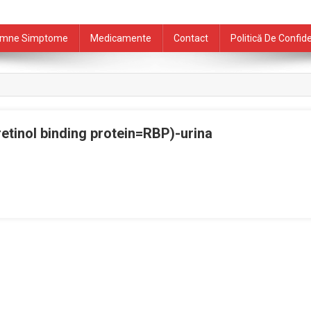
mne Simptome
Medicamente
Contact
Politică De Confide
(retinol binding protein=RBP)-urina