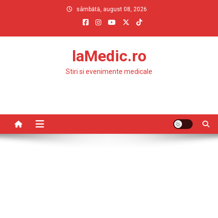
Skip
sâmbătă, august 08, 2026
to
content
laMedic.ro
Stiri si evenimente medicale