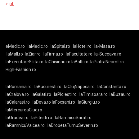
« iul.
eMedic.ro
laMedic.ro
laSpital.ro
laHotel.ro
la-Masa.ro
laMall.ro
laZiar.ro
laFirma.ro
laFacultate.ro
la-Suceava.ro
laExecutareSilita.ro
laChisinau.ro
laBalti.ro
laPiatraNeamt.ro
High-Fashion.ro
laRomania.ro
laBucuresti.ro
laClujNapoca.ro
laConstanta.ro
laCraiova.ro
laGalati.ro
laPloiesti.ro
laTimisoara.ro
laBuzau.ro
laCalarasi.ro
laDeva.ro
laFocsani.ro
laGiurgiu.ro
laMiercureaCiuc.ro
laOradea.ro
laPitesti.ro
laRamnicuSarat.ro
laRamnicuValcea.ro
laDrobetaTurnuSeverin.ro