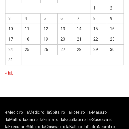
1
2
3
4
5
6
7
8
9
10
11
12
13
14
15
16
17
18
19
20
21
22
23
24
25
26
27
28
29
30
31
« iul.
eMedic.ro
laMedic.ro
laSpital.ro
laHotel.ro
la-Masa.ro
laMall.ro
laZiar.ro
laFirma.ro
laFacultate.ro
la-Suceava.ro
laExecutareSilita.ro
laChisinau.ro
laBalti.ro
laPiatraNeamt.ro