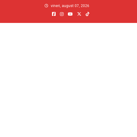
Skip
vineri, august 07, 2026
to
content