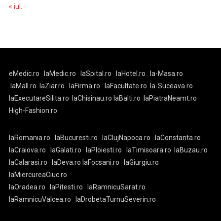
« iul.
eMedic.ro
laMedic.ro
laSpital.ro
laHotel.ro
la-Masa.ro
laMall.ro
laZiar.ro
laFirma.ro
laFacultate.ro
la-Suceava.ro
laExecutareSilita.ro
laChisinau.ro
laBalti.ro
laPiatraNeamt.ro
High-Fashion.ro
laRomania.ro
laBucuresti.ro
laClujNapoca.ro
laConstanta.ro
laCraiova.ro
laGalati.ro
laPloiesti.ro
laTimisoara.ro
laBuzau.ro
laCalarasi.ro
laDeva.ro
laFocsani.ro
laGiurgiu.ro
laMiercureaCiuc.ro
laOradea.ro
laPitesti.ro
laRamnicuSarat.ro
laRamnicuValcea.ro
laDrobetaTurnuSeverin.ro