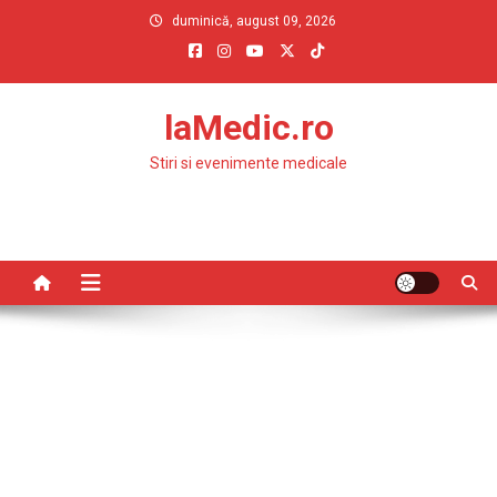
Skip
duminică, august 09, 2026
to
content
laMedic.ro
Stiri si evenimente medicale