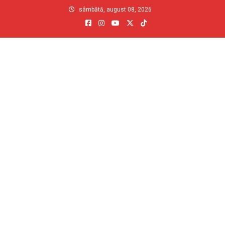
Skip
sâmbătă, august 08, 2026
to
content