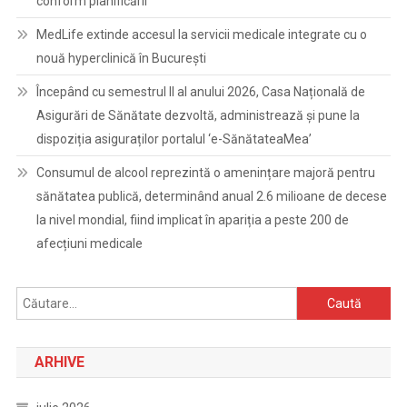
conform planificării
MedLife extinde accesul la servicii medicale integrate cu o
nouă hyperclinică în București
Începând cu semestrul II al anului 2026, Casa Națională de
Asigurări de Sănătate dezvoltă, administrează și pune la
dispoziția asiguraților portalul ‘e-SănătateaMea’
Consumul de alcool reprezintă o amenințare majoră pentru
sănătatea publică, determinând anual 2.6 milioane de decese
la nivel mondial, fiind implicat în apariția a peste 200 de
afecțiuni medicale
Caută
după:
ARHIVE