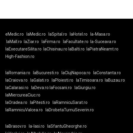
eMedic.ro
laMedic.ro
laSpital.ro
laHotel.ro
la-Masa.ro
laMall.ro
laZiar.ro
laFirma.ro
laFacultate.ro
la-Suceava.ro
laExecutareSilita.ro
laChisinau.ro
laBalti.ro
laPiatraNeamt.ro
High-Fashion.ro
laRomania.ro
laBucuresti.ro
laClujNapoca.ro
laConstanta.ro
laCraiova.ro
laGalati.ro
laPloiesti.ro
laTimisoara.ro
laBuzau.ro
laCalarasi.ro
laDeva.ro
laFocsani.ro
laGiurgiu.ro
laMiercureaCiuc.ro
laOradea.ro
laPitesti.ro
laRamnicuSarat.ro
laRamnicuValcea.ro
laDrobetaTurnuSeverin.ro
laBrasov.ro
la-Iasi.ro
laSfantuGheorghe.ro