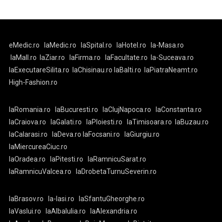
eMedic.ro
laMedic.ro
laSpital.ro
laHotel.ro
la-Masa.ro
laMall.ro
laZiar.ro
laFirma.ro
laFacultate.ro
la-Suceava.ro
laExecutareSilita.ro
laChisinau.ro
laBalti.ro
laPiatraNeamt.ro
High-Fashion.ro
laRomania.ro
laBucuresti.ro
laClujNapoca.ro
laConstanta.ro
laCraiova.ro
laGalati.ro
laPloiesti.ro
laTimisoara.ro
laBuzau.ro
laCalarasi.ro
laDeva.ro
laFocsani.ro
laGiurgiu.ro
laMiercureaCiuc.ro
laOradea.ro
laPitesti.ro
laRamnicuSarat.ro
laRamnicuValcea.ro
laDrobetaTurnuSeverin.ro
laBrasov.ro
la-Iasi.ro
laSfantuGheorghe.ro
laVaslui.ro
laAlbaIulia.ro
laAlexandria.ro