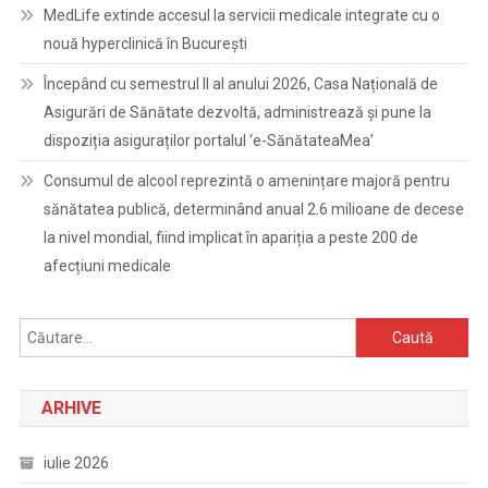
MedLife extinde accesul la servicii medicale integrate cu o
nouă hyperclinică în București
Începând cu semestrul II al anului 2026, Casa Națională de
Asigurări de Sănătate dezvoltă, administrează și pune la
dispoziția asiguraților portalul ‘e-SănătateaMea’
Consumul de alcool reprezintă o amenințare majoră pentru
sănătatea publică, determinând anual 2.6 milioane de decese
la nivel mondial, fiind implicat în apariția a peste 200 de
afecțiuni medicale
Caută
după:
ARHIVE
iulie 2026