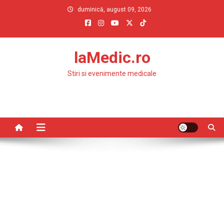
Skip
duminică, august 09, 2026
to
content
laMedic.ro
Stiri si evenimente medicale